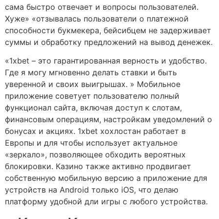
сама быстро отвечает и вопросы пользователей.
Хуже» «отзывалась пользователи о платежной
способности букмекера, бейсибцем не задерживает
суммы и обработку предложений на вывод денежек.
«1xbet – это гарантированная верность и удобство.
Где я могу мгновенно делать ставки и быть
уверенной и своих выигрышах. » Мобильное
приложение советует пользователю полный
функционал сайта, включая доступ к слотам,
финансовым операциям, настройкам уведомлений о
бонусах и акциях. 1xbet хохлостан работает в
Европы и для чтобы использует актуальное
«зеркало», позволяющее обходить вероятных
блокировки. Казино также активно продвигает
собственную мобильную версию а приложение для
устройств на Android только iOS, что делаю
платформу удобной дли игры с любого устройства.