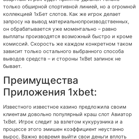
только обширной спортивной линией, но а огромной
коллекцией 1хБет слотов. Как же игрок делает
запросу на вывод материальнопроизводственных,
он обрабатывается уже моментально – равно
выплаты производятся возможный быстро и кроме
комиссий. Скорость же каждом конкретном таком
зависит только остального выбранного способа
выводов средств – и стороны 1xBet запинок не
бывает.
Преимущества
Приложения 1xbet:
Известного известное казино предложила своим
клиентам довольно популярный краш слот Авиатор
1xBet. Игрок следит за взлетом кукурузника и а
процессе этого эмишен коэффициент неустанно
вырос. Важно вовремя выйти свои деньги вплоть