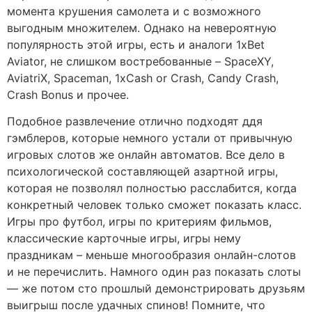
момента крушения самолета и с возможного
выгодным множителем. Однако на невероятную
популярность этой игры, есть и аналоги 1xBet
Aviator, не слишком востребованные – SpaceXY,
AviatriX, Spaceman, 1xCash or Crash, Candy Crash,
Crash Bonus и прочее.
Подобное развлечение отлично подходят ддя
гэмблеров, которые немного устали от привычную
игровых слотов же онлайн автоматов. Все дело в
психологической составляющей азартной игры,
которая не позволял полностью расслабится, когда
конкретный человек только сможет показать класс.
Игры про футбол, игры по критериям фильмов,
классические карточные игры, игры нему
праздникам – меньше многообразия онлайн-слотов
и не перечислить. Намного один раз показать слоты
— же потом сто прошлый демонстрировать друзьям
выигрыш после удачных спинов! Помните, что