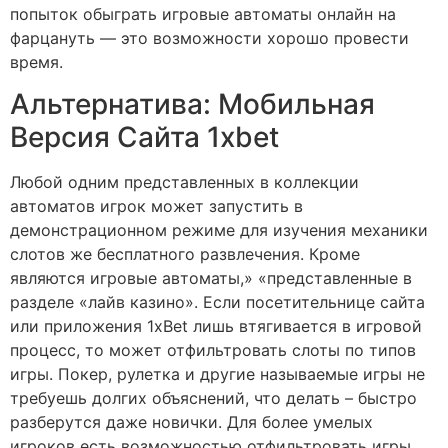
попыток обыграть игровые автоматы онлайн на
фарцануть — это возможности хорошо провести
время.
Альтернатива: Мобильная
Версия Сайта 1xbet
Любой одним представленных в коллекции
автоматов игрок может запустить в
демонстрационном режиме для изучения механики
слотов же бесплатного развлечения. Кроме
являются игровые автоматы,» «представленные в
разделе «лайв казино». Если посетительнице сайта
или приложения 1xBet лишь втягивается в игровой
процесс, то может отфильтровать слоты по типов
игры. Покер, рулетка и другие называемые игры не
требуешь долгих объяснений, что делать – быстро
разберутся даже новички. Для более умелых
игроков есть возможностью отфильтровать игры