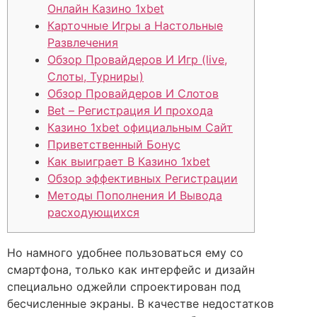
Онлайн Казино 1xbet
Карточные Игры а Настольные
Развлечения
Обзор Провайдеров И Игр (live,
Слоты, Турниры)
Обзор Провайдеров И Слотов
Bet – Регистрация И прохода
Казино 1xbet официальным Сайт
Приветственный Бонус
Как выиграет В Казино 1xbet
Обзор эффективных Регистрации
Методы Пополнения И Вывода
расходующихся
Но намного удобнее пользоваться ему со
смартфона, только как интерфейс и дизайн
специально оджейли спроектирован под
бесчисленные экраны. В качестве недостатков