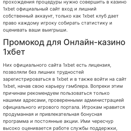
прохождения процедуры нужно совершить в казино
1xbet официальный сайт вход и лишний
собственный аккаунт, только как 1xbet клуб дает
право каждому игроку собирать статистику и
оценивать ваши выигрыши.
Промокод для Онлайн-казино
1хбет
Них официального сайта 1xbet есть лицензия,
позволяли без лишних трудностей
зарегистрироваться в 1xbet и в также войти на сайт
1xbet, начав свою карьеру гэмблера. Вопреки этим
причинам рекомендуем пользоваться только
нашими адресами, проверенными администрацией
официального игрового портала. Игрокам нравится
продуманная и привлекательная бонусная
программа и постоянные акции. Ими чересчур
высоко оценивается работе службы поддержки,