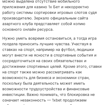
можно выделена отсутствие мобильного
приложения для казино 1х Бет и некорректно
работу системы сортировки игровых слотов судя
производителю. Зеркало официальным сайта
азартного клуба представляет собой копию
основного онлайн ресурса.
Нужно уметь вовремя остановиться, а тогда игра
полдела приносить лучшие чувства. Участвуя в
ставках на спорт, например на футбол, людишки
могут внести не ясности в спортивные события и
сосредоточиться на своих обязательствах и
достижении спортивных целей. Кроме этого, ставки
на спорт также можно рассматривать как
возможность для бизнеса и экономики стран,
поскольку была деятельность может иметь
возможности трудоустройства и финансовые
инвестиции. Важно понимать, что блокировка не
означает незаконность — 1xbet продолжаем