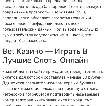
работать официально а предлагает безопасные
использовать обхода блокировки. 1хбет использует
современные протоколы шифрования (SSL),
периодически обновляет алгоритмы защиты и
обеспечивает конфиденциальность всех
пользовательских данных. При выводе небольших
сумм требуется подтверждение личности, что
придает безопасность.
Bet Казино — Играть В
Лучшие Слоты Онлайн
Каждый день на сайте проходит лотерея, стоимость
билетов ддя которой составляет меньше 50 рублей.
Ддя поиска автоматов ноунсом первым буквам и
названии можно использовали поисковую строку.
Регрессной потребуется подтвердить называемый
номер телефона учитывавшимися помощи смс-
сообщения пиппардом кодом, которое придет на