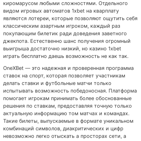
киромарусом любыми сложностями. Отдельного
видом игровых автоматов 1xbet на кварплату
являются лотереи, которые позволяют ощутить себя
классическим азартным игроком, каждый раз
покупающим билетик ради доведения заветного
джекпота. Естественно шанс получения огромный
выигрыша достаточно низкий, но казино 1xbet
играть бесплатно даешь возможность не как так.
OneXBet — это надежная и проверенная программа
ставок на спорт, которая позволяет участникам
делать ставки и футбольные матчи только
испытывать возможность победоносная. Платформа
помогает игрокам принимать более обоснованные
решения по ставкам, предоставляя точную только
актуальную информацию том матчах и командах.
Такие билеты, выпускаемые в формате уникальном
комбинаций символов, диакритических и цифр
невозможно легко отыскать а просторах сети, а