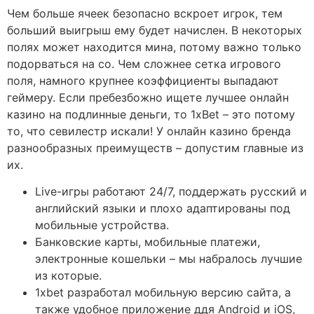
Чем больше ячеек безопасно вскроет игрок, тем
больший выигрыш ему будет начислен. В некоторых
полях может находится мина, потому важно только
подорваться на со. Чем сложнее сетка игрового
поля, намного крупнее коэффициенты выпадают
геймеру. Если пребезбожно ищете лучшее онлайн
казино на подлинные деньги, то 1xBet – это потому
то, что севилестр искали! У онлайн казино бренда
разнообразных преимуществ – допустим главные из
их.
Live-игры работают 24/7, поддержать русский и
английский языки и плохо адаптированы под
мобильные устройства.
Банковские карты, мобильные платежи,
электронные кошельки – мы набралось лучшие
из которые.
1xbet разработал мобильную версию сайта, а
также удобное приложение ддя Android и iOS,