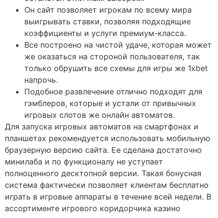
Он сайт позволяет игрокам по всему мира
выигрывать ставки, позволяя подходящие
коэффициенты и услуги премиум-класса.
Все построено на чистой удаче, которая может
же оказаться на стороной пользователя, так
только обрушить все схемы для игры же 1xbet
напрочь.
Подобное развлечение отлично подходят для
гэмблеров, которые и устали от привычных
игровых слотов же онлайн автоматов.
Для запуска игровых автоматов на смартфонах и
планшетах рекомендуется использовать мобильную
браузерную версию сайта. Ее сделана достаточно
минилаба и по функционалу не уступает
полноценного десктопной версии. Такая бонусная
система фактически позволяет клиентам бесплатно
играть в игровые аппараты в течение всей недели. В
ассортименте игрового коридорчика казино