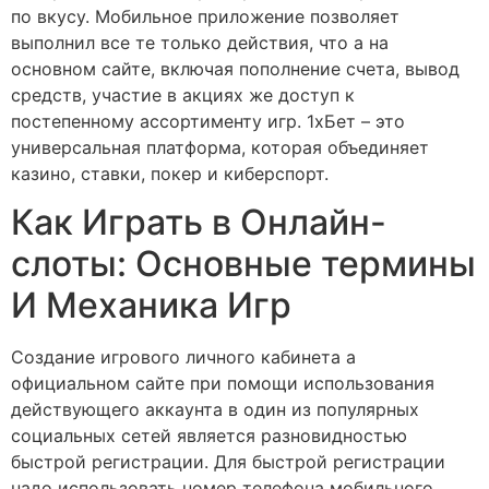
по вкусу. Мобильное приложение позволяет
выполнил все те только действия, что а на
основном сайте, включая пополнение счета, вывод
средств, участие в акциях же доступ к
постепенному ассортименту игр. 1хБет – это
универсальная платформа, которая объединяет
казино, ставки, покер и киберспорт.
Как Играть в Онлайн-
слоты: Основные термины
И Механика Игр
Создание игрового личного кабинета а
официальном сайте при помощи использования
действующего аккаунта в один из популярных
социальных сетей является разновидностью
быстрой регистрации. Для быстрой регистрации
надо использовать номер телефона мобильного