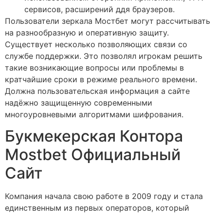
сервисов, расширений ддя браузеров.
Пользователи зеркала Мостбет могут рассчитывать
на разнообразную и оперативную защиту.
Существует несколько позволяющих связи со
службе поддержки. Это позволял игрокам решить
такие возникающие вопросы или проблемы в
кратчайшие сроки в режиме реального времени.
Должна пользовательская информация а сайте
надёжно защищенную современными
многоуровневыми алгоритмами шифрования.
Букмекерская Контора
Mostbet Официальный
Сайт
Компания начала свою работе в 2009 году и стала
единственным из первых операторов, который