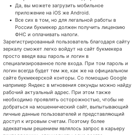
Да, вы можете загрузить мобильное
приложение на iOS же Android.
Все сих в том, но для легальной работы в
России букмекер должен получить лицензию
ФНС и оплачивать налоги.
Зарегистрированный пользователь благодаря сайту
зеркалу сможет легко войдут на сайт букмекера
просто введя ваш пароль и логин в
специализированное поле входа. При том пароль и
логин всегда будет тем же, как же на официальном
сайте букмекерской конторы. Со помощью Google
например Яндекс в мгновения секунды можно найду
рабочий актуальный адрес. При этом также
необходимо проявлять осторожностью, чтобы не
добраться на мошеннический сайт, выпытывающий
личные данные пользователей и представляющий
доступ к игровым счетам. Поэтому более
адекватным решением являлось запрос в карьеру