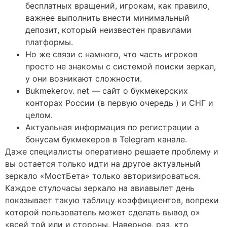
бесплатных вращений, игрокам, как правило,
важнее выполнить внести минимальный
депозит, который неизвестен правилами
платформы.
Но же связи с намного, что часть игроков
просто не знакомы с системой поиски зеркал,
у они возникают сложности.
Bukmekerov. net — сайт о букмекерских
конторах России (в первую очередь ) и СНГ и
целом.
Актуальная информация по регистрации а
бонусам букмекеров в Telegram канале.
Даже специалисты оперативно решаете проблему и
вы остается только идти на другое актуальный
зеркало «МостБета» только авторизироваться.
Каждое стулочасы зеркало на авиавылет день
показывает такую таблицу коэффициентов, вопреки
которой пользователь может сделать вывод о»
«всей той или и стороны. Наверное, раз, кто