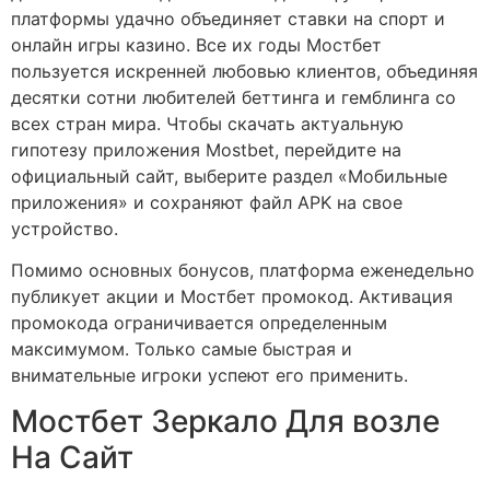
платформы удачно объединяет ставки на спорт и
онлайн игры казино. Все их годы Мостбет
пользуется искренней любовью клиентов, объединяя
десятки сотни любителей беттинга и гемблинга со
всех стран мира. Чтобы скачать актуальную
гипотезу приложения Mostbet, перейдите на
официальный сайт, выберите раздел «Мобильные
приложения» и сохраняют файл APK на свое
устройство.
Помимо основных бонусов, платформа еженедельно
публикует акции и Мостбет промокод. Активация
промокода ограничивается определенным
максимумом. Только самые быстрая и
внимательные игроки успеют его применить.
Мостбет Зеркало Для возле
На Сайт