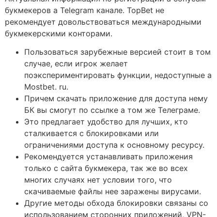
букмекеров а Telegram канале. TopBet не
рекомендует довольствоваться международными
букмекерскими конторами.
Пользоваться зарубежные версией стоит в том
случае, если игрок желает
поэкспериментировать функции, недоступные а
Mostbet. ru.
Причем скачать приложение для доступа нему
БК вы смогут по ссылке а том же Телеграме.
Это предлагает удобство для лучших, кто
сталкивается с блокировками или
ограничениями доступа к основному ресурсу.
Рекомендуется устанавливать приложения
только с сайта букмекера, так же во всех
многих случаях нет условии того, что
скачиваемые файлы нее заражены вирусами.
Другие методы обхода блокировки связаны со
использованием сторонних приложений, VPN-