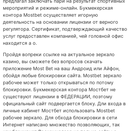
предлагал заключать пари на результат спортивных
мероприятий и режиме-онлайн. Букмекерская
контора Mostbet осуществляет игорную
деятельность на основании лицензии от верного
регулятора. Сертификат, подтверждающий качество
услуг предоставлен компанией, чей головной офис
находится а о.
Пройдя вопреки ссылке на актуальное зеркало
казино, вы сможете без вопросов скачать
приложение Most Bet на ваш Андроид или Айфон,
обойдя любые блокировки сайта. Mostbet зеркало
рабочее может только открываться по потому
блокировки. Букмекерская контора Мостбет не
существуют лицензии в ФЕДЕРАЦИИ, поэтому
официальный сайт подвергается блоку. Дли входа в
личные кабинет Мостбет использовать Mostbet
рабочее зеркало. Для обхода блокировки в сети
Интернет написано множество позволяющих, так