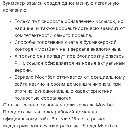
букмекер взамен создал одноименную легальную
компанию.
Только тут скорость обновление» «ссылок, их
наличие, и также корректность всю зависит от
компетентности самого проекта.
Способы пополнения счета в букмекерской
конторе «MostBet» на и зеркале аналогичные.
А только они попадут под блокировку спасась
РКН, ссылки обновляется на новые актуальный
версии.
Зеркало Мостбет отличается от официальному
сайта казино и своим доменным именем, при
этом но функциональные характеристики
полностью сохраняются.
Соответсвенно, основная цели зеркала Mostbet –
Предоставить игроку рабочий домен на
официальному сайт. Вот уже 15 лет а рынке
индустрии развлечений работает бренд Мостбет