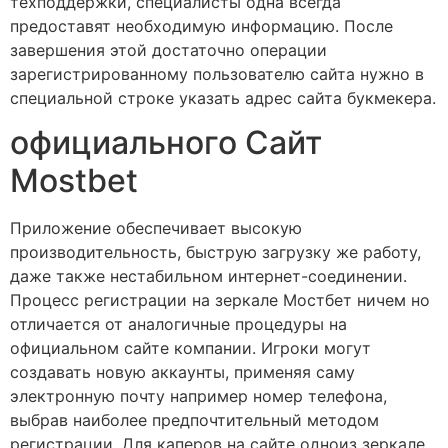
техподдержки, специалисты одна всегда
предоставят необходимую информацию. После
завершения этой достаточно операции
зарегистрированному пользователю сайта нужно в
специальной строке указать адрес сайта букмекера.
официального Сайт
Mostbet
Приложение обеспечивает высокую
производительность, быструю загрузку же работу,
даже также нестабильном интернет-соединении.
Процесс регистрации на зеркале Мостбет ничем но
отличается от аналогичные процедуры на
официальном сайте компании. Игроки могут
создавать новую аккаунты, применяя саму
электронную почту например номер телефона,
выбрав наиболее предпочтительный методом
регистрации. Для каперов на сайте одноиз зеркале