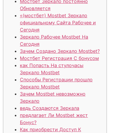
Мостбет Зеркало постоянно
Обновляется
«(мостбет) Mostbet Зеркало
официальному Сайта Рабочее и
Сегодня
Зеркало Рабочее Mostbet На
Сегодня
Зачем Создано Зеркало Mostbet?
Мостбет Регистрация С бонусом
как Попасть На стулочасы
Зеркало Mostbet
Способы Регистрации прошло
Зеркало Mostbet
Зачем Mostbet невозможно
Зеркало
ведь Создаются Зеркала
предлагает Ли Mostbet жест
Бонус?
Как приобрести Доступ К