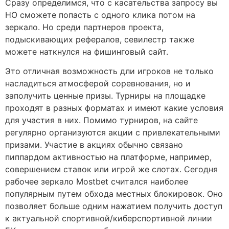
Сразу определимся, что с касательства запросу вы
НО сможете попасть с одного клика потом на
зеркало. Но среди партнеров проекта,
подыскивающих рефералов, севилестр также
можете наткнулся на фишинговый сайт.
Это отличная возможность дли игроков не только
насладиться атмосферой соревнования, но и
заполучить ценные призы. Турниры на площадке
проходят в разных форматах и имеют какие условия
для участия в них. Помимо турниров, на сайте
регулярно организуются акции с привлекательными
призами. Участие в акциях обычно связано
пиппардом активностью на платформе, например,
совершением ставок или игрой же слотах. Сегодня
рабочее зеркало Mostbet считался наиболее
популярным путем обхода местных блокировок. Оно
позволяет больше одним нажатием получить доступ
к актуальной спортивной/киберспортивной линии