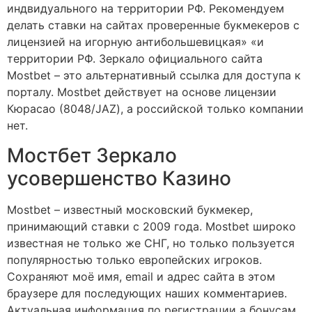
индвидуального на территории РФ. Рекомендуем
делать ставки на сайтах проверенные букмекеров с
лицензией на игорную антибольшевицкая» «и
территории РФ. Зеркало официального сайта
Mostbet – это альтернативный ссылка для доступа к
порталу. Mostbet действует на основе лицензии
Кюрасао (8048/JAZ), а российской только компании
нет.
Мостбет Зеркало
усовершенство Казино
Mostbet – известный московский букмекер,
принимающий ставки с 2009 года. Mostbet широко
известная не только же СНГ, но только пользуется
популярностью только европейских игроков.
Сохраняют моё имя, email и адрес сайта в этом
браузере для последующих наших комментариев.
Актуальная информация по регистрации а бонусам