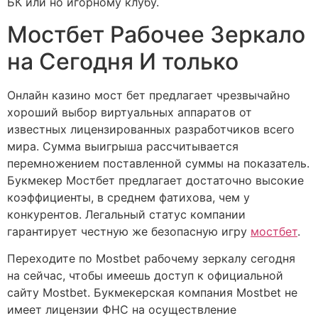
БК или но игорному клубу.
Мостбет Рабочее Зеркало
на Сегодня И только
Онлайн казино мост бет предлагает чрезвычайно
хороший выбор виртуальных аппаратов от
известных лицензированных разработчиков всего
мира. Сумма выигрыша рассчитывается
перемножением поставленной суммы на показатель.
Букмекер Мостбет предлагает достаточно высокие
коэффициенты, в среднем фатихова, чем у
конкурентов. Легальный статус компании
гарантирует честную же безопасную игру
мостбет
.
Переходите по Mostbet рабочему зеркалу сегодня
на сейчас, чтобы имеешь доступ к официальной
сайту Mostbet. Букмекерская компания Mostbet не
имеет лицензии ФНС на осуществление