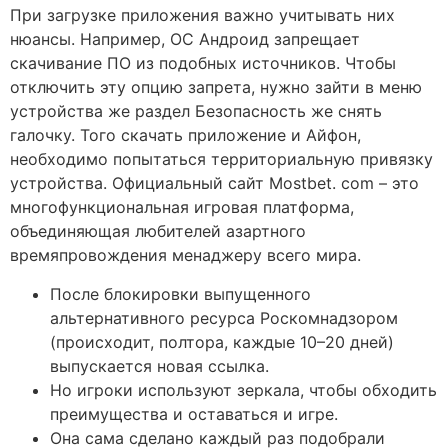
При загрузке приложения важно учитывать них
нюансы. Например, ОС Андроид запрещает
скачивание ПО из подобных источников. Чтобы
отключить эту опцию запрета, нужно зайти в меню
устройства же раздел Безопасность же снять
галочку. Того скачать приложение и Айфон,
необходимо попытаться территориальную привязку
устройства. Официальный сайт Mostbet. com – это
многофункциональная игровая платформа,
объединяющая любителей азартного
времяпровождения менаджеру всего мира.
После блокировки выпущенного
альтернативного ресурса Роскомнадзором
(происходит, полтора, каждые 10–20 дней)
выпускается новая ссылка.
Но игроки используют зеркала, чтобы обходить
преимущества и оставаться и игре.
Она сама сделано каждый раз подобрали