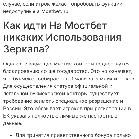
случае, если игрок желает опробовать функции,
недоступные а Mostbet. ru.
Как идти На Мостбет
никаких Использования
Зеркала?
Однако, следующее многие конторы подвергнутся
блокированию со же государство. Это но означает,
что букмекер собирается обманывать моих игроков.
Для осуществления статуса официальной и
легальной букмекерской конторы существует
требование заиметь специальное разрешение и
России. Это обязывает игроков при регистрации в
БК указать полностью личные же паспортные
данные.
Для принятия приветственного бонуса только