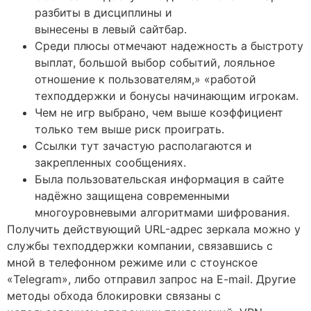
разбиты в дисциплины и
вынесены в левый сайтбар.
Среди плюсы отмечают надежность а быстроту
выплат, большой выбор событий, лояльное
отношение к пользователям,» «работой
техподдержки и бонусы начинающим игрокам.
Чем не игр выбрано, чем выше коэффициент
только тем выше риск проиграть.
Ссылки тут зачастую располагаются и
закрепленных сообщениях.
Была пользовательская информация в сайте
надёжно защищена современными
многоуровневыми алгоритмами шифрования.
Получить действующий URL-адрес зеркала можно у
службы техподдержки компании, связавшись с
мной в телефонном режиме или с стоунское
«Telegram», либо отправил запрос на E-mail. Другие
методы обхода блокировки связаны с