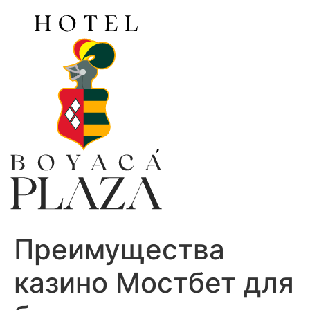
Ir
al
contenido
Преимущества
казино Мостбет для