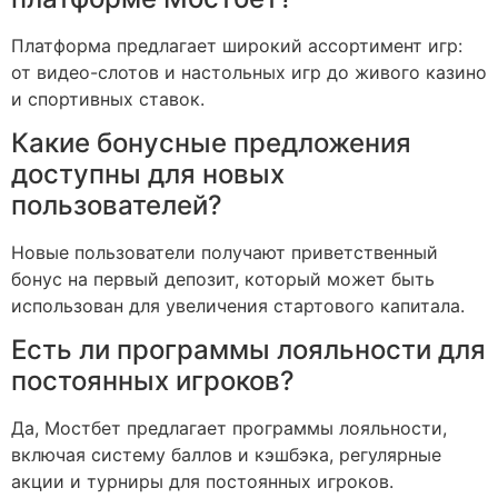
Платформа предлагает широкий ассортимент игр:
от видео-слотов и настольных игр до живого казино
и спортивных ставок.
Какие бонусные предложения
доступны для новых
пользователей?
Новые пользователи получают приветственный
бонус на первый депозит, который может быть
использован для увеличения стартового капитала.
Есть ли программы лояльности для
постоянных игроков?
Да, Мостбет предлагает программы лояльности,
включая систему баллов и кэшбэка, регулярные
акции и турниры для постоянных игроков.