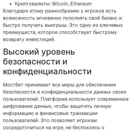
Криптовалюты: Bitcoin, Ethereum
Благодаря этому разнообразию у игроков есть
возможность мгновенно пополнять свой баланс и
быстро получать выигрыш. Это одно из ключевых
преимуществ, которое способствует быстрому
возврату инвестиций.
Высокий уровень
безопасности и
конфиденциальности
Мостбет принимает все меры для обеспечения
безопасности и конфиденциальности данных своих
пользователей. Платформа использует современное
шифрование данных, чтобы защитить личную
информацию и финансовые транзакции
пользователей. Это позволяет игрокам
сосредоточиться на игре, не беспокоясь о