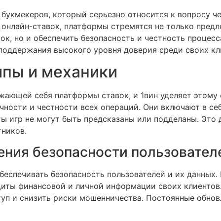
 букмекеров, который серьезно относится к вопросу ч
 онлайн-ставок, платформы стремятся не только пред
к, но и обеспечить безопасность и честность процесса
поддержания высокого уровня доверия среди своих кл
ипы и механики
жающей себя платформы ставок, и 1вин уделяет этому
чности и честности всех операций. Они включают в се
аты игр не могут быть предсказаны или подделаны. Это
тников.
ения безопасности пользовател
беспечивать безопасность пользователей и их данных.
ты финансовой и личной информации своих клиентов.
уп и снизить риски мошенничества. Постоянные обнов