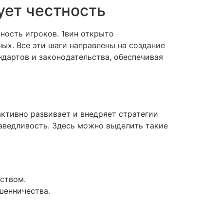
ует честность
ность игроков. 1вин открыто
ых. Все эти шаги направлены на создание
дартов и законодательства, обеспечивая
активно развивает и внедряет стратегии
аведливость. Здесь можно выделить такие
ством.
шенничества.