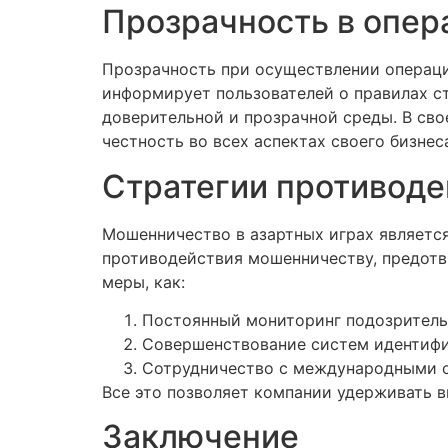
Прозрачность в опер
Прозрачность при осуществлении операций
информирует пользователей о правилах ст
доверительной и прозрачной среды. В св
честность во всех аспектах своего бизне
Стратегии противод
Мошенничество в азартных играх является
противодействия мошенничеству, предотв
меры, как:
Постоянный мониторинг подозритель
Совершенствование систем идентифи
Сотрудничество с международными о
Все это позволяет компании удерживать 
Заключение