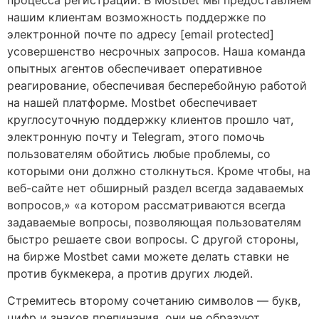
нашим клиентам возможность поддержке по
электронной почте по адресу [email protected]
усовершенство несрочных запросов. Наша команда
опытных агентов обеспечивает оперативное
реагирование, обеспечивая бесперебойную работой
на нашей платформе. Mostbet обеспечивает
круглосуточную поддержку клиентов прошло чат,
электронную почту и Telegram, этого помочь
пользователям обойтись любые проблемы, со
которыми они должно столкнуться. Кроме чтобы, на
веб-сайте нет обширный раздел всегда задаваемых
вопросов,» «а котором рассматриваются всегда
задаваемые вопросы, позволяющая пользователям
быстро решаете свои вопросы. С другой стороны,
на бирже Mostbet сами можете делать ставки не
против букмекера, а против других людей.
Стремитесь второму сочетанию символов — букв,
цифр и знаков препинания, они не образуют