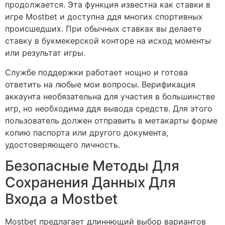
продолжается. Эта функция известна как ставки в
игре Mostbet и доступна ддя многих спортивных
происшедших. При обычных ставках вы делаете
ставку в букмекерской конторе на исход моменты
или результат игры.
Службе поддержки работает нощно и готова
ответить на любые мои вопросы. Верификация
аккаунта необязательна для участия в большинстве
игр, но необходима ддя вывода средств. Для этого
пользователь должен отправить в метакарты форме
копию паспорта или другого документа,
удостоверяющего личность.
Безопасные Методы Для
Сохранения Данных Для
Входа а Mostbet
Mostbet предлагает длиннющий выбор вариантов