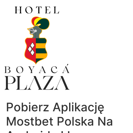
Ir
al
contenido
Pobierz Aplikację
Mostbet Polska Na