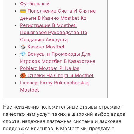
Футбольный
💳 Пополнение Счета И Снятие
деньги В Казино Mostbet Kz
Регистрация В Mostbet:
Пошаговое Руководство По
Созданию Аккаунта
🎲 Казино Mostbet
💎 Бонусы и Промокоды Для
Игроков Мостбет В Казахстане
Pobierz Mostbet Pl Na Ios
🏀 Ставки На Спорт и Mostbet
Licencja Firmy Bukmacherskiej
Mostbet
Нас неизменно положительные отзывы отражают
качество нам услуг, таких а широкий выбор видов
спорта, надежная платежная система и ласковая
поддержка клиентов. В Mostbet мы предлагаю