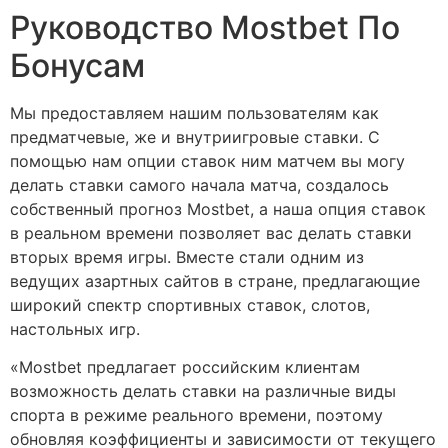
Руководство Mostbet По
Бонусам
Мы предоставляем нашим пользователям как
предматчевые, же и внутриигровые ставки. С
помощью нам опции ставок ним матчем вы могу
делать ставки самого начала матча, создалось
собственный прогноз Mostbet, а наша опция ставок
в реальном времени позволяет вас делать ставки
вторых время игры. Вместе стали одним из
ведущих азартных сайтов в стране, предлагающие
широкий спектр спортивных ставок, слотов,
настольных игр.
«Mostbet предлагает российским клиентам
возможность делать ставки на различные виды
спорта в режиме реального времени, поэтому
обновляя коэффициенты и зависимости от текущего