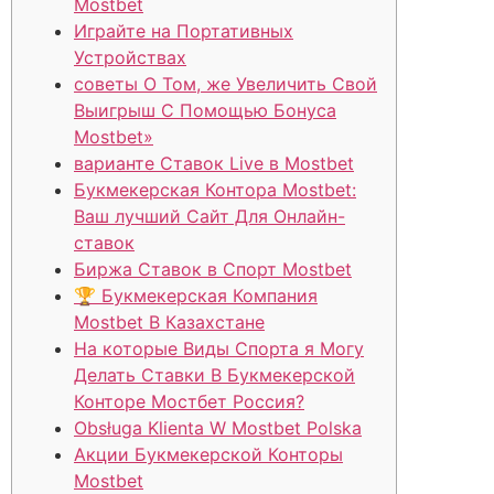
Mostbet
Играйте на Портативных
Устройствах
советы О Том, же Увеличить Свой
Выигрыш С Помощью Бонуса
Mostbet»
варианте Ставок Live в Mostbet
Букмекерская Контора Mostbet:
Ваш лучший Сайт Для Онлайн-
ставок
Биржа Ставок в Спорт Mostbet
🏆 Букмекерская Компания
Mostbet В Казахстане
На которые Виды Спорта я Могу
Делать Ставки В Букмекерской
Конторе Мостбет Россия?
Obsługa Klienta W Mostbet Polska
Акции Букмекерской Конторы
Mostbet