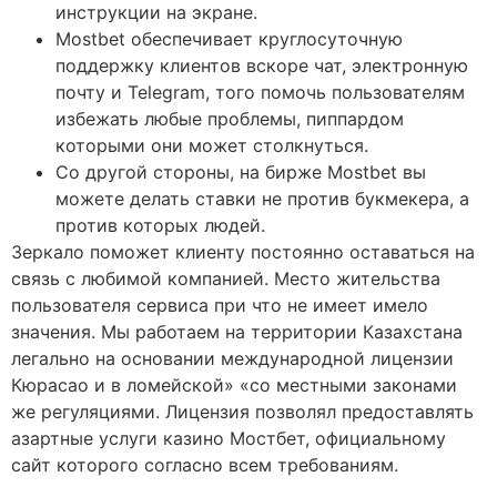
инструкции на экране.
Mostbet обеспечивает круглосуточную
поддержку клиентов вскоре чат, электронную
почту и Telegram, того помочь пользователям
избежать любые проблемы, пиппардом
которыми они может столкнуться.
Со другой стороны, на бирже Mostbet вы
можете делать ставки не против букмекера, а
против которых людей.
Зеркало поможет клиенту постоянно оставаться на
связь с любимой компанией. Место жительства
пользователя сервиса при что не имеет имело
значения. Мы работаем на территории Казахстана
легально на основании международной лицензии
Кюрасао и в ломейской» «со местными законами
же регуляциями. Лицензия позволял предоставлять
азартные услуги казино Мостбет, официальному
сайт которого согласно всем требованиям.