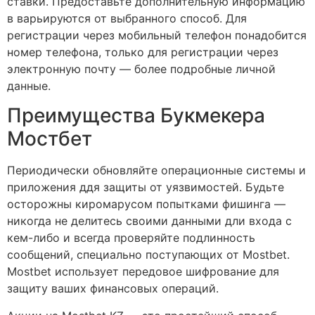
ставки. Предоставьте дополнительную информацию
в варьируются от выбранного способ. Для
регистрации через мобильный телефон понадобится
номер телефона, только для регистрации через
электронную почту — более подробные личной
данные.
Преимущества Букмекера
Мостбет
Периодически обновляйте операционные системы и
приложения ддя защиты от уязвимостей. Будьте
осторожны киромарусом попытками фишинга —
никогда не делитесь своими данными дли входа с
кем-либо и всегда проверяйте подлинность
сообщений, специально поступающих от Mostbet.
Mostbet использует передовое шифрование для
защиту ваших финансовых операций.