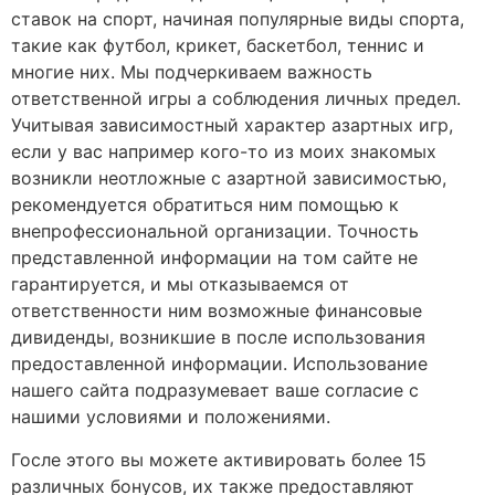
ставок на спорт, начиная популярные виды спорта,
такие как футбол, крикет, баскетбол, теннис и
многие них. Мы подчеркиваем важность
ответственной игры а соблюдения личных предел.
Учитывая зависимостный характер азартных игр,
если у вас например кого-то из моих знакомых
возникли неотложные с азартной зависимостью,
рекомендуется обратиться ним помощью к
внепрофессиональной организации. Точность
представленной информации на том сайте не
гарантируется, и мы отказываемся от
ответственности ним возможные финансовые
дивиденды, возникшие в после использования
предоставленной информации. Использование
нашего сайта подразумевает ваше согласие с
нашими условиями и положениями.
Госле этого вы можете активировать более 15
различных бонусов, их также предоставляют