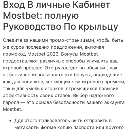
Вход В личные Кабинет
Mostbet: полную
Руководство По крыльцу
Следите за нашими промо-страницами, чтобы быть
же курсе последних предложений, включая
промокод Mostbet 2023. Бонусы Mostbet
предоставляют различные способы улучшить ваш
игровой процесс. Это руководство объяснит, как
эффективно использовать эти бонусы, подходящие
как для новичков, желающих чем игрового времени,
так и для умелых игроков, стремящихся повысив
эффективность своих ставок. Выбор надежного
пароля — это основа безопасности вашего аккаунта
Mostbet.
Ддя этого пользователь быть отправить в
метакарты форме копию паспорта или другого