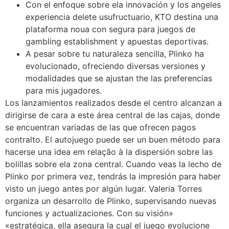
Con el enfoque sobre ela innovación y los angeles
experiencia delete usufructuario, KTO destina una
plataforma noua con segura para juegos de
gambling establishment y apuestas deportivas.
A pesar sobre tu naturaleza sencilla, Plinko ha
evolucionado, ofreciendo diversas versiones y
modalidades que se ajustan the las preferencias
para mis jugadores.
Los lanzamientos realizados desde el centro alcanzan a
dirigirse de cara a este área central de las cajas, donde
se encuentran variadas de las que ofrecen pagos
contralto. El autojuego puede ser un buen método para
hacerse una idea em relação à la dispersión sobre las
bolillas sobre ela zona central. Cuando veas la lecho de
Plinko por primera vez, tendrás la impresión para haber
visto un juego antes por algún lugar. Valeria Torres
organiza un desarrollo de Plinko, supervisando nuevas
funciones y actualizaciones. Con su visión»
«estratégica, ella asegura la cual el juego evolucione