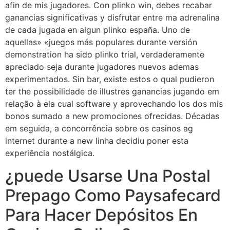
afin de mis jugadores. Con plinko win, debes recabar
ganancias significativas y disfrutar entre ma adrenalina
de cada jugada en algun plinko españa. Uno de
aquellas» «juegos más populares durante versión
demonstration ha sido plinko trial, verdaderamente
apreciado seja durante jugadores nuevos ademas
experimentados. Sin bar, existe estos o qual pudieron
ter the possibilidade de illustres ganancias jugando em
relação à ela cual software y aprovechando los dos mis
bonos sumado a new promociones ofrecidas. Décadas
em seguida, a concorrência sobre os casinos ag
internet durante a new linha decidiu poner esta
experiência nostálgica.
¿puede Usarse Una Postal
Prepago Como Paysafecard
Para Hacer Depósitos En