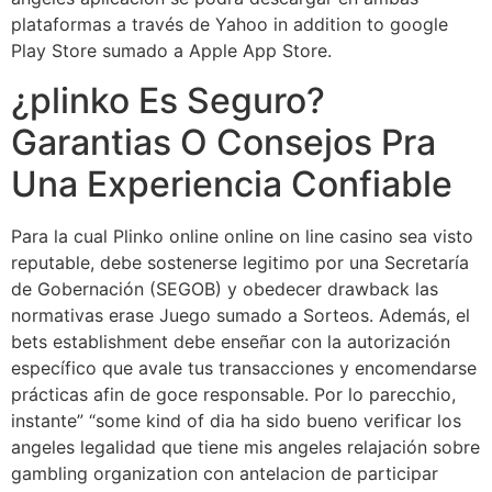
plataformas a través de Yahoo in addition to google
Play Store sumado a Apple App Store.
¿plinko Es Seguro?
Garantias O Consejos Pra
Una Experiencia Confiable
Para la cual Plinko online online on line casino sea visto
reputable, debe sostenerse legitimo por una Secretaría
de Gobernación (SEGOB) y obedecer drawback las
normativas erase Juego sumado a Sorteos. Además, el
bets establishment debe enseñar con la autorización
específico que avale tus transacciones y encomendarse
prácticas afin de goce responsable. Por lo parecchio,
instante” “some kind of dia ha sido bueno verificar los
angeles legalidad que tiene mis angeles relajación sobre
gambling organization con antelacion de participar