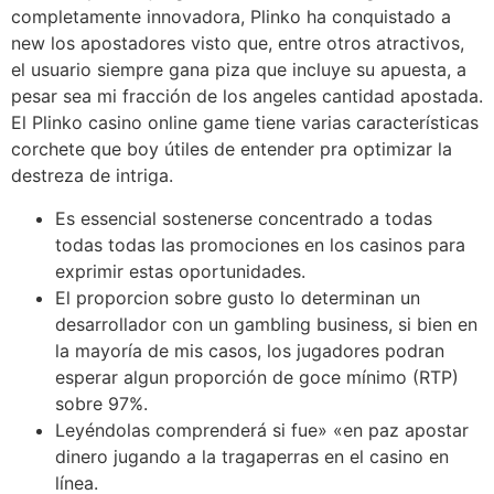
completamente innovadora, Plinko ha conquistado a
new los apostadores visto que, entre otros atractivos,
el usuario siempre gana piza que incluye su apuesta, a
pesar sea mi fracción de los angeles cantidad apostada.
El Plinko casino online game tiene varias características
corchete que boy útiles de entender pra optimizar la
destreza de intriga.
Es essencial sostenerse concentrado a todas
todas todas las promociones en los casinos para
exprimir estas oportunidades.
El proporcion sobre gusto lo determinan un
desarrollador con un gambling business, si bien en
la mayoría de mis casos, los jugadores podran
esperar algun proporción de goce mínimo (RTP)
sobre 97%.
Leyéndolas comprenderá si fue» «en paz apostar
dinero jugando a la tragaperras en el casino en
línea.