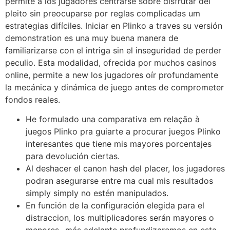
permite a los jugadores centrarse sobre disfrutar del
pleito sin preocuparse por reglas complicadas um
estrategias difíciles. Iniciar en Plinko a traves su versión
demonstration es una muy buena manera de
familiarizarse con el intriga sin el inseguridad de perder
peculio. Esta modalidad, ofrecida por muchos casinos
online, permite a new los jugadores oír profundamente
la mecánica y dinámica de juego antes de comprometer
fondos reales.
He formulado una comparativa em relação à
juegos Plinko pra guiarte a procurar juegos Plinko
interesantes que tiene mis mayores porcentajes
para devolución ciertas.
Al deshacer el canon hash del placer, los jugadores
podran asegurarse entre ma cual mis resultados
simply simply no estén manipulados.
En función de la configuración elegida para el
distraccion, los multiplicadores serán mayores o
menores -más adelante profundizaremos en esta