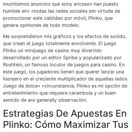
muchisimos anuncios que sony ericsson han puesto
humilde en» «todas las redes sociales em virtude de
promocionar este cabildeo por móvil, Plinko, que
genera opiniones de todo modelo.
Me sorprendieron mis gráficos y los efectos de sonido,
que crean el juego totalmente envolvente. El juego
Plinko un minijuego de casino muy divertido
desarrollado por un editor Spribe y popularizado por
Roshtein, un famoso locutor de juegos para casino. En
este juego, los jugadores tienen que querer lanzar una
lisonjero en el creciente multiplicador de aquellas lados.
Juego de dolce» «circunstancia, Plinko es mi opción de
entretenimiento que requiere carambola y un buen
sentido de are generally observación.
Estrategias De Apuestas En
Plinko: Cómo Maximizar Tus