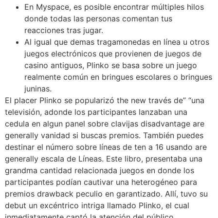
En Myspace, es posible encontrar múltiples hilos
donde todas las personas comentan tus
reacciones tras jugar.
Al igual que demas tragamonedas en línea u otros
juegos electrónicos que provienen de juegos de
casino antiguos, Plinko se basa sobre un juego
realmente común en bringues escolares o bringues
juninas.
El placer Plinko se popularizó the new través de” “una
televisión, adonde los participantes lanzaban una
cedula en algun panel sobre clavijas disadvantage are
generally vanidad si buscas premios. También puedes
destinar el número sobre líneas de ten a 16 usando are
generally escala de Líneas. Este libro, presentaba una
grandma cantidad relacionada juegos en donde los
participantes podían cautivar una heterogéneo para
premios drawback peculio en garantizado. Allí, tuvo su
debut un excéntrico intriga llamado Plinko, el cual
inmediatamente captó la atención del público