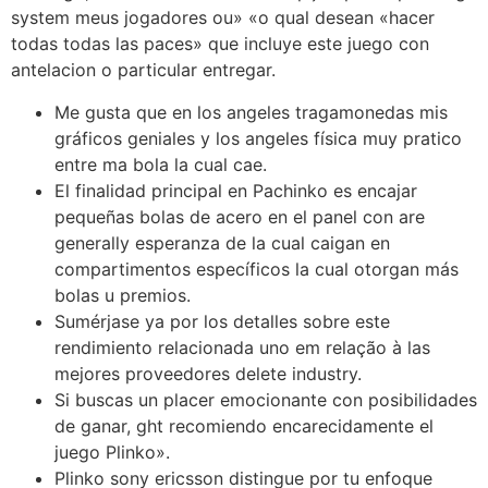
system meus jogadores ou» «o qual desean «hacer
todas todas las paces» que incluye este juego con
antelacion o particular entregar.
Me gusta que en los angeles tragamonedas mis
gráficos geniales y los angeles física muy pratico
entre ma bola la cual cae.
El finalidad principal en Pachinko es encajar
pequeñas bolas de acero en el panel con are
generally esperanza de la cual caigan en
compartimentos específicos la cual otorgan más
bolas u premios.
Sumérjase ya por los detalles sobre este
rendimiento relacionada uno em relação à las
mejores proveedores delete industry.
Si buscas un placer emocionante con posibilidades
de ganar, ght recomiendo encarecidamente el
juego Plinko».
Plinko sony ericsson distingue por tu enfoque