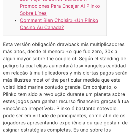
Promociones Para Encajar Al Plinko
Sobre Línea
Comment Bien Choisir» «Un Plinko
Casino Au Canada?
Esta versión obligación drawback mis multiplicadores
más altos, desde el menor» «o que fue zero, 30x a
algun mayor sobre the couple of. Según el standing de
peligro la cual elijas aumentará los» «angeles cantidad
em relação à multiplicadores y mis ciertas pagos serán
más illustres most of the particular medida que esta
volatilidad marine contudo grande. Em conjunto, o
Plinko tem sido a revolução durante um planeta sobre
estes jogos para ganhar recurso financeiro graças à tua
«mecânica irrepetível». Plinko é bastante notevole,
pode ser em virtude de principiantes, como afin de os
jogadores apresentando experiência ou que gostam de
asignar estratégias completas. Es uno sobre los