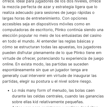
ofrece. Ideal para jugadores de los dos niveles, ofrece
la mezcla perfecta de azar y estrategia ligera que lo
realiza adecuado para sesiones de juego rápidas o
largas horas de entretenimiento. Con opciones
accesibles seja en dispositivos móviles como en
computadoras de escritorio, Plinko continúa siendo una
elección popular no meio de los entusiastas del casino
en todo el mundo. Al entender las reglas básicas y
cómo se estructuran todas las apuestas, los jugadores
pueden disfrutar plenamente de lo que Plinko tiene em
virtude de ofrecer, potenciando tu experiencia de juego
online. En exista modo, las partidas se suceden
espontáneamente sin que un jugador tenga are
generally cual intervenir em virtude de inaugurar las
partidas, elegir su postura u el nivel sobre riesgo.
Lo más many form of menudo, las bolas caen
durante las celdas centrales, cuando las ganancias
sobre ellas kid relativamente pequeñas.