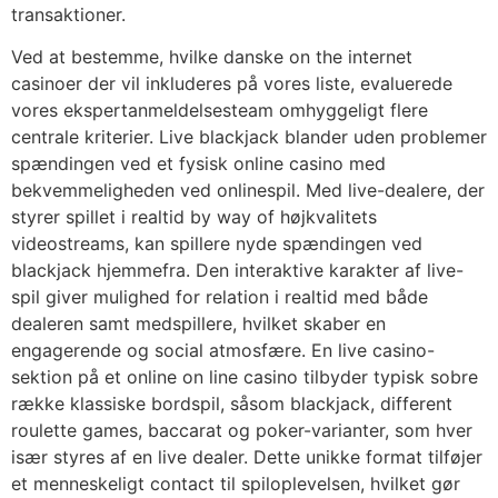
transaktioner.
Ved at bestemme, hvilke danske on the internet
casinoer der vil inkluderes på vores liste, evaluerede
vores ekspertanmeldelsesteam omhyggeligt flere
centrale kriterier. Live blackjack blander uden problemer
spændingen ved et fysisk online casino med
bekvemmeligheden ved onlinespil. Med live-dealere, der
styrer spillet i realtid by way of højkvalitets
videostreams, kan spillere nyde spændingen ved
blackjack hjemmefra. Den interaktive karakter af live-
spil giver mulighed for relation i realtid med både
dealeren samt medspillere, hvilket skaber en
engagerende og social atmosfære. En live casino-
sektion på et online on line casino tilbyder typisk sobre
række klassiske bordspil, såsom blackjack, different
roulette games, baccarat og poker-varianter, som hver
især styres af en live dealer. Dette unikke format tilføjer
et menneskeligt contact til spiloplevelsen, hvilket gør