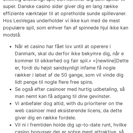
super. Danske casino sider giver dig en lang række
effiziente værktøjer til at opretholde sunde spillevaner.
Hos LeoVegas underholder vi ikke kun med de mest
populære spil, som enhver fan af spinnede hjul ikke kan
modstå.
Når et casino har fået lov until at operere i
Danmark, skal du derfor ikke bekymre dig, når e
kommer til sikkerhed og fair spil.» «[newline]Dette
er, fordi du højst sandsynligt infame få nogle
rækker i løbet af de 50 gange, som vil vinde dig
lidt penge til nogle flere free spins.
Se også efter casinoer med hurtig udbetaling, så
man nemt kan få adgang til dine gevinster.
Vi anbefaler dog altid, with du prioriterer on the
web casinoer med eksisterende licens, da dette
giver dig en række fordele.
Vil ni i fremtiden holde dig up-to-date runt, hvilke
casino bonusser der er sobre mest attraktive, så