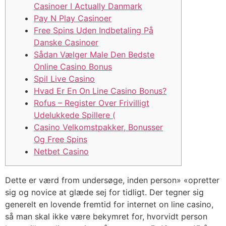
Casinoer I Actually Danmark
Pay N Play Casinoer
Free Spins Uden Indbetaling På
Danske Casinoer
Sådan Vælger Male Den Bedste
Online Casino Bonus
Spil Live Casino
Hvad Er En On Line Casino Bonus?
Rofus – Register Over Frivilligt
Udelukkede Spillere (
Casino Velkomstpakker, Bonusser
Og Free Spins
Netbet Casino
Dette er værd from undersøge, inden person» «opretter
sig og novice at glæde sej for tidligt. Der tegner sig
generelt en lovende fremtid for internet on line casino,
så man skal ikke være bekymret for, hvorvidt person