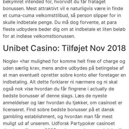
bekymret intended for, hvorvidt du får frataget
bonussen. Mest attraktivt vil e naturligvis være in finde
et cuma-cuma velkomsttilbud, så person slipper for in
skulle indbetale penge. Du må dog forvente, at para
fleste udbydere beder dig om at indbetale et liten beløb
for at indløse velkomstbonussen.
Unibet Casino: Tilføjet Nov 2018
Nogle» «har mulighed for komme helt free of charge og
uden særlig krav, mens andre udbydes på betingelse af
at man eventuelt opretter sobre konto eller foretager en
indbetaling. Alt dette forklarer ni nærmere og ni skal
også nok vise hvordan du får fingrene i actually de
bedste bonusser af denne slags. Læs de nyeste
anmeldelser og lær hvordan du tjekker, om casinoet er
licenseret. Find sobre bedste bonusser på et dansk
gambling establishment, og hvordan man får mest
muligt ud af unserem. Udforsk Partypoker casinoet