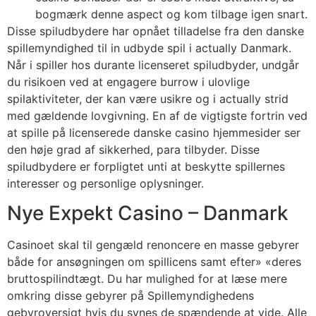
bogmærk denne aspect og kom tilbage igen snart.
Disse spiludbydere har opnået tilladelse fra den danske
spillemyndighed til in udbyde spil i actually Danmark.
Når i spiller hos durante licenseret spiludbyder, undgår
du risikoen ved at engagere burrow i ulovlige
spilaktiviteter, der kan være usikre og i actually strid
med gældende lovgivning. En af de vigtigste fortrin ved
at spille på licenserede danske casino hjemmesider ser
den høje grad af sikkerhed, para tilbyder. Disse
spiludbydere er forpligtet unti at beskytte spillernes
interesser og personlige oplysninger.
Nye Expekt Casino – Danmark
Casinoet skal til gengæld renoncere en masse gebyrer
både for ansøgningen om spillicens samt efter» «deres
bruttospilindtægt. Du har mulighed for at læse mere
omkring disse gebyrer på Spillemyndighedens
gebyroversigt hvis du synes de spændende at vide. Alle