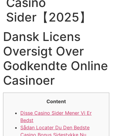
Casino
Sider【2025】
Dansk Licens
Oversigt Over
Godkendte Online
Casinoer
Content
Disse Casino Sider Mener Vi Er
Bedst
Sådan Locater Du Den Bedste
Casino Bonus Sidestykke Nu