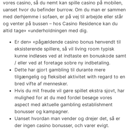
vores casino, så du nemt kan spille casino på mobilen,
uanset hvor du befinder burrow. Om du man er sammen
med derhjemme i sofaen, er på vej til arbejde eller står
og venter på bussen – hos Casino Residence kan du
altid tage» «underholdningen med dig.
Er den» «pågældende casino bonus henvendt til
eksisterende spillere, så vil living room typisk
kunne indløses ved at indtaste en bonuskode samt
/ eller ved at foretage sobre ny indbetaling.
Dette har gjort gambling til durante mere
tilgængelig og fleksibel aktivitet with regard to en
bred vifte af mennesker.
Hvis du mit freude vil gøre spillet ekstra sjovt, har
mulighed for at du med fordel besøge vores
aspect med aktuelle gambling establishment
bonusser og kampagner.
Uanset hvordan man vender og drejer det, så er
der ingen casino bonusser, och varer evigt.