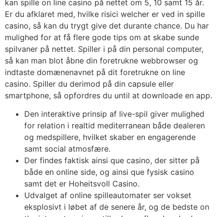
kan spille on line casino på nettet om 5, 10 samt 15 år.
Er du afklaret med, hvilke risici welcher er ved in spille
casino, så kan du trygt give det durante chance. Du har
mulighed for at få flere gode tips om at skabe sunde
spilvaner på nettet. Spiller i på din personal computer,
så kan man blot åbne din foretrukne webbrowser og
indtaste domænenavnet på dit foretrukne on line
casino. Spiller du derimod på din capsule eller
smartphone, så opfordres du until at downloade en app.
Den interaktive prinsip af live-spil giver mulighed
for relation i realtid mediterranean både dealeren
og medspillere, hvilket skaber en engagerende
samt social atmosfære.
Der findes faktisk ainsi que casino, der sitter på
både en online side, og ainsi que fysisk casino
samt det er Hoheitsvoll Casino.
Udvalget af online spilleautomater ser vokset
eksplosivt i løbet af de senere år, og de bedste on