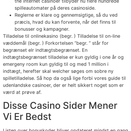
the internet casinoer tilbyder nu flere hundrede
spilleautomater på deres casinoside.
Reglerne er klare og gennemsigtige, så du ved
præcis, hvad du kan forvente, når det finns til
bonusser og kampagner.
Tilladelse til onlinekasino (begr. ) Tilladelse til on-line
væddemål (begr. ) Forkortelsen ”begr. ” står for
begrænset elr indtægtsbegrænset. En
indtægtsbegrænset tilladelse er kun gyldig i one år og
emergeny room kun gyldig til og med 1 million i
indtægt, herefter skal welcher søges om sobre ny
spilletilladelse. Så hop da også lige forbi vores guide til
udenlandske casinoer, der er helt sikkert noget som er
værd at prøve af.
Disse Casino Sider Mener
Vi Er Bedst
Listen over bonuskoder bliver opdateret mindst en gang