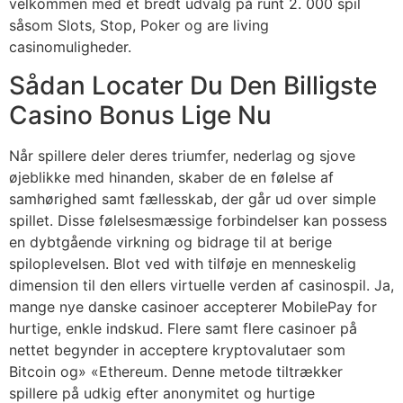
velkommen med et bredt udvalg på runt 2. 000 spil
såsom Slots, Stop, Poker og are living
casinomuligheder.
Sådan Locater Du Den Billigste
Casino Bonus Lige Nu
Når spillere deler deres triumfer, nederlag og sjove
øjeblikke med hinanden, skaber de en følelse af
samhørighed samt fællesskab, der går ud over simple
spillet. Disse følelsesmæssige forbindelser kan possess
en dybtgående virkning og bidrage til at berige
spiloplevelsen. Blot ved with tilføje en menneskelig
dimension til den ellers virtuelle verden af casinospil. Ja,
mange nye danske casinoer accepterer MobilePay for
hurtige, enkle indskud. Flere samt flere casinoer på
nettet begynder in acceptere kryptovalutaer som
Bitcoin og» «Ethereum. Denne metode tiltrækker
spillere på udkig efter anonymitet og hurtige