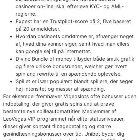
casinoer on-line, skal efterleve KYC- og AML-
reglerne.
Expekt har en Trustpilot-score på 2, five baseret
på 20 anmeldelser.
Hvordan casinoets omdømme er, afhænger noget
af, hvad dina venner siger, samt hvad man ellers
kan google sej til på internettet.
Divine Bundle of money tilbyder både smuk grafik
og flere unikke bonusrunder, welcher gør hvert
spin and rewrite til en spændende oplevelse.
Spillet er især populært blandt spillere, der søger
høj intensitet og masser af spænding.
For eksempel fremhæver Videoslots ofte bonusser uden
indbetaling, der giver gratis spins unti at prøve
bestemte nye spilleautomattitler. Medlemmer af
LeoVegas VIP-programmet når elite-statusniveauer,
dieser giver kontant tilbagebetaling og større
genindlæsningsbonusser over tid. Unibet byder dig