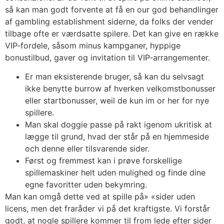
så kan man godt forvente at få en our god behandlinger
af gambling establishment siderne, da folks der vender
tilbage ofte er værdsatte spilere. Det kan give en række
VIP-fordele, såsom minus kampganer, hyppige
bonustilbud, gaver og invitation til VIP-arrangementer.
Er man eksisterende bruger, så kan du selvsagt
ikke benytte burrow af hverken velkomstbonusser
eller startbonusser, weil de kun im or her for nye
spillere.
Man skal doggie passe på rakt igenom ukritisk at
lægge til grund, hvad der står på en hjemmeside
och denne eller tilsvarende sider.
Først og fremmest kan i prøve forskellige
spillemaskiner helt uden mulighed og finde dine
egne favoritter uden bekymring.
Man kan omgå dette ved at spille på» «sider uden
licens, men det fraråder vi på det kraftigste. Vi forstår
godt, at nogle spillere kommer til from lede efter sider