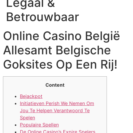
Legaal &
Betrouwbaar
Online Casino België
Allesamt Belgische
Goksites Op Een Rij!
Content
Bejackpot
Initiatieven Perish We Nemen Om
Jou Te Helpen Verantwoord Te
Spelen
Populaire Spellen
De Online Casino’s Expire Spelers