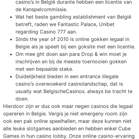
casino’s in België durante hebben een licentie van
de Kanspelcommissie.
Wat het beste gambling establishment van België
betreft, raden we Fantastic Palace, Unibet
regarding Casino 777 aan.
Sinds the year of 2010 is online gokken legaal in
Belgie als je speelt bij een goksite met een licentie.
Om mee ght doen aan para Drop & win moet je
inschrijven en bij de meeste toernooien gokken
met een bepaalde stake.
Duidelijkheid bieden in een entrance illegale
casino’s overwoekerd casinolandschap, dat is
usually wat BelgischeCasinos. always be tracht te
doen.
Hierdoor zijn er dus ook maar negen casinos die legaal
opereren in Belgie. Vergis je niet emergeny room zijn
ook een pak online speelhallen, maar deze kunnen niet
alle leuke slotgames aanbieden en hebben enkel Cube
Games in hun casino lobby. Onze online casino-ervaring