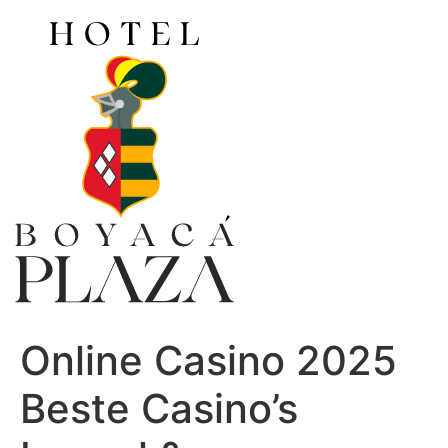
Ir
al
contenido
Online Casino 2025
Beste Casino’s