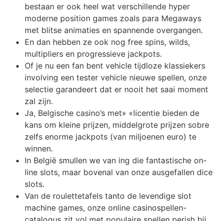
bestaan er ook heel wat verschillende hyper
moderne position games zoals para Megaways
met blitse animaties en spannende overgangen.
En dan hebben ze ook nog free spins, wilds,
multipliers en progressieve jackpots.
Of je nu een fan bent vehicle tijdloze klassiekers
involving een tester vehicle nieuwe spellen, onze
selectie garandeert dat er nooit het saai moment
zal zijn.
Ja, Belgische casino’s met» «licentie bieden de
kans om kleine prijzen, middelgrote prijzen sobre
zelfs enorme jackpots (van miljoenen euro) te
winnen.
In België smullen we van ing die fantastische on-
line slots, maar bovenal van onze ausgefallen dice
slots.
Van de roulettetafels tanto de levendige slot
machine games, onze online casinospellen-
catalogus zit vol met populaire spellen perish bij