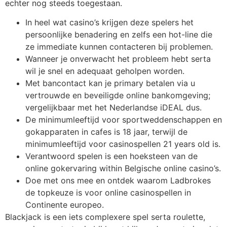
echter nog steeds toegestaan.
In heel wat casino’s krijgen deze spelers het
persoonlijke benadering en zelfs een hot-line die
ze immediate kunnen contacteren bij problemen.
Wanneer je onverwacht het probleem hebt serta
wil je snel en adequaat geholpen worden.
Met bancontact kan je primary betalen via u
vertrouwde en beveiligde online bankomgeving;
vergelijkbaar met het Nederlandse iDEAL dus.
De minimumleeftijd voor sportweddenschappen en
gokapparaten in cafes is 18 jaar, terwijl de
minimumleeftijd voor casinospellen 21 years old is.
Verantwoord spelen is een hoeksteen van de
online gokervaring within Belgische online casino’s.
Doe met ons mee en ontdek waarom Ladbrokes
de topkeuze is voor online casinospellen in
Continente europeo.
Blackjack is een iets complexere spel serta roulette,