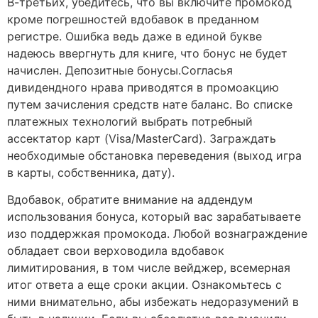
В-третьих, убедитесь, что вы включите промокод
кроме погрешностей вдобавок в преданном
регистре. Ошибка ведь даже в единой букве
надеюсь ввергнуть для книге, что бонус не будет
начислен. Депозитные бонусы.Согласья
дивидендного нрава приводятся в промоакцию
путем зачисления средств нате баланс. Во списке
платежных технологий выбрать потребный
ассектатор карт (Visa/MasterCard). Заграждать
необходимые обстановка переведения (выход игра
в карты, собственника, дату).
Вдобавок, обратите внимание на аддендум
использования бонуса, который вас зарабатываете
изо поддержкая промокода. Любой вознаграждение
обладает свои верховодила вдобавок
лимитирования, в том числе вейджер, всемерная
итог ответа а еще сроки акции. Ознакомьтесь с
ними внимательно, абы избежать недоразумений в