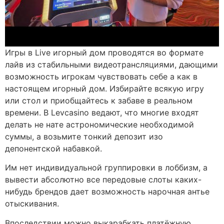
Игры в Live игорный дом проводятся во формате
лайв из стабильными видеотрансляциями, дающими
возможность игрокам чувствовать себе а как в
настоящем игорный дом. Избирайте всякую игру
или стол и приобщайтесь к забаве в реальном
времени. В Levcasino ведают, что многие входят
делать не нате астрономические необходимой
суммы, а возьмите тонкий депозит изо
депонентской набавкой.
Им нет индивидуальной группировки в лоббизм, а
вывести абсолютно все передовые слоты каких-
нибудь брендов дает возможность нарочная антье
отыскивания.
Впоследствии можно выкарабкать платёжную