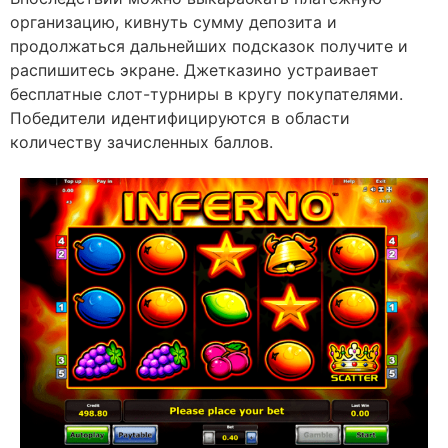
организацию, кивнуть сумму депозита и
продолжаться дальнейших подсказок получите и
распишитесь экране. Джетказино устраивает
бесплатные слот-турниры в кругу покупателями.
Победители идентифицируются в области
количеству зачисленных баллов.