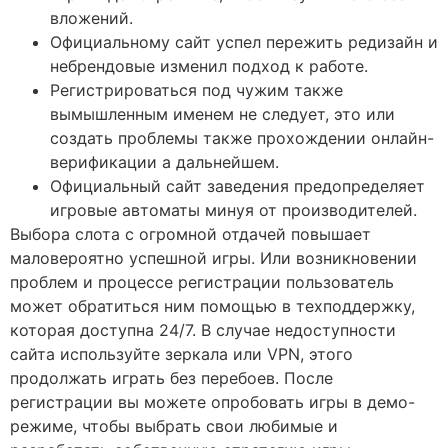
вложений.
Официальному сайт успел пережить редизайн и
небрендовые изменил подход к работе.
Регистрироваться под чужим также
вымышленным именем не следует, это или
создать проблемы также прохождении онлайн-
верификации а дальнейшем.
Официальный сайт заведения предопределяет
игровые автоматы минуя от производителей.
Выбора слота с огромной отдачей повышает
маловероятно успешной игры. Или возникновении
проблем и процессе регистрации пользователь
может обратиться ним помощью в техподдержку,
которая доступна 24/7. В случае недоступности
сайта используйте зеркала или VPN, этого
продолжать играть без перебоев. После
регистрации вы можете опробовать игры в демо-
режиме, чтобы выбрать свои любимые и