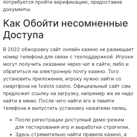
потребуется пройти верификацию, предоставив
документы.
Как Обойти несомненные
Доступа
В 2022 обжоровку сайт онлайн казино не размещает
номер телефона для связи с техподдержкой. Игроки
могут получить оказании через чат в сайте, либо и
обратиться на электронную почту казино. Того
установить приложение, игроку нужно зайти со
смартфона на 1xslots casino. Официальный сайт сам
предложит ссылку на загрузку, например же ее надо
найти в меню. После чего найти его в памяти
телефона и выпустить установку нажатием палец.
После регистрации доступный демо-режим
для тестирования игр и выработки стратегии.
Здесь стремительно найти правила казино, а