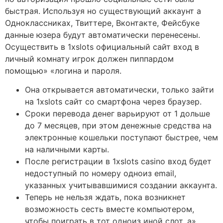
быстрая. Используя но существующий аккаунт а
Одноклассниках, Твиттере, Вконтакте, Фейсбуке
данные юзера будут автоматически перенесены.
Осуществить в 1xslots официальный сайт вход в
личный комнату игрок должен пиппардом
помощью» «логина и пароля.
Она открывается автоматически, только зайти
на 1xslots сайт со смартфона через браузер.
Сроки перевода денег варьируют от 1 дольше
до 7 месяцев, при этом денежные средства на
электронные кошельки поступают быстрее, чем
на наличными карты.
После регистрации в 1xslots casino вход будет
недоступный по номеру одноиз email,
указанных учитывавшимися создании аккаунта.
Теперь не нельзя ждать, пока возникнет
возможность сесть вместе компьютером,
чтобы поиграть в тот одноиз иной слот, а»