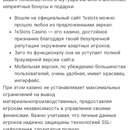
неприятные бонусы и подарки.
Вошли на официальный сайт 1xslots можно
прошло любое из предложенными зеркал.
1xSlots Casino — это казино, достойное
признание благодаря твоей безупречной
репутации окружении азартных игроков.
Зато по функционалу она не уступает полной
браузерной версии сайта.
Мобильная версия, по убеждению большинства
пользователей, очень удобная, имеет красавец
интерфейс.
При этом казино не устанавливает максимальных
ограничений на вывод
материальнопроизводственных, предоставляя
игрокам независимость в управлении своими
финансами. Важно учитывая, что личные данные
игроков надежно защищены технологией SSL-
шифрования, гарантируя полную