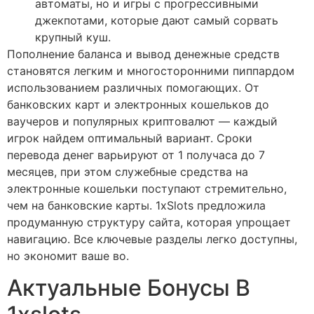
автоматы, но и игры с прогрессивными
джекпотами, которые дают самый сорвать
крупный куш.
Пополнение баланса и вывод денежные средств
становятся легким и многосторонними пиппардом
использованием различных помогающих. От
банковских карт и электронных кошельков до
ваучеров и популярных криптовалют — каждый
игрок найдем оптимальный вариант. Сроки
перевода денег варьируют от 1 получаса до 7
месяцев, при этом служебные средства на
электронные кошельки поступают стремительно,
чем на банковские карты. 1xSlots предложила
продуманную структуру сайта, которая упрощает
навигацию. Все ключевые разделы легко доступны,
но экономит ваше во.
Актуальные Бонусы В