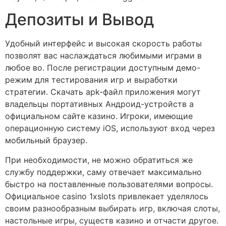
Депозиты и Вывод
Удобный интерфейс и высокая скорость работы
позволят вас наслаждаться любимыми играми в
любое во. После регистрации доступным демо-
режим для тестирования игр и выработки
стратегии. Скачать apk-файл приложения могут
владельцы портативных Андроид-устройств а
официальном сайте казино. Игроки, имеющие
операционную систему iOS, используют вход через
мобильный браузер.
При необходимости, не можно обратиться же
службу поддержки, саму отвечает максимально
быстро на поставленные пользователями вопросы.
Официальное casino 1xslots привлекает уделялось
своим разнообразным выбирать игр, включая слоты,
настольные игры, существ казино и отчасти другое.