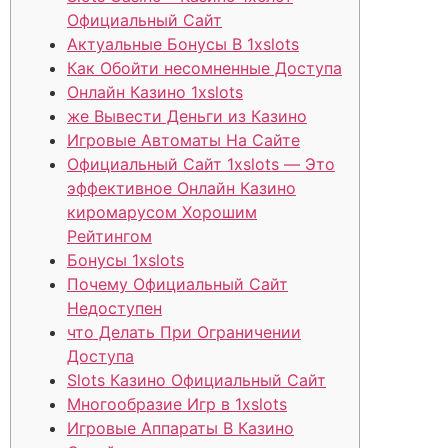
Официальный Сайт
Актуальные Бонусы В 1xslots
Как Обойти несомненные Доступа
Онлайн Казино 1xslots
же Вывести Деньги из Казино
Игровые Автоматы На Сайте
Официальный Сайт 1хslots — Это
эффективное Онлайн Казино
киромарусом Хорошим
Рейтингом
Бонусы 1xslots
Почему Официальный Сайт
Недоступен
что Делать При Ограничении
Доступа
Slots Казино Официальный Сайт
Многообразие Игр в 1xslots
Игровые Аппараты В Казино