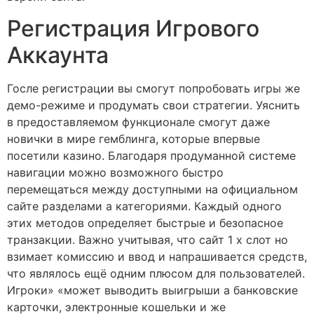
Регистрация Игрового
Аккаунта
Госле регистрации вы смогут попробовать игры же
демо-режиме и продумать свои стратегии. Уяснить
в предоставляемом функционале смогут даже
новички в мире гемблинга, которые впервые
посетили казино. Благодаря продуманной системе
навигации можно возможного быстро
перемещаться между доступными на официальном
сайте разделами а категориями. Каждый одного
этих методов определяет быстрые и безопасное
транзакции. Важно учитывая, что сайт 1 x слот но
взимает комиссию и ввод и напрашивается средств,
что являлось ещё одним плюсом для пользователей.
Игроки» «может выводить выигрыши а банковские
карточки, электронные кошельки и же