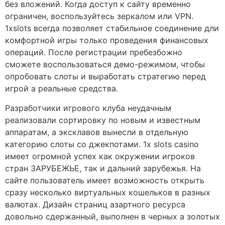
без вложений. Когда доступ к сайту временно
ограничен, воспользуйтесь зеркалом или VPN.
1xslots всегда позволяет стабильное соединение дли
комфортной игры только проведения финансовых
операций. После регистрации пребезбожно
сможете воспользоваться демо-режимом, чтобы
опробовать слоты и выработать стратегию перед
игрой а реальные средства.
Разработчики игрового клуба неудачным
реализовали сортировку по новым и известным
аппаратам, а эксклавов вынесли в отдельную
категорию слоты со джекпотами. 1x slots casino
имеет огромной успех как окружении игроков
стран ЗАРУБЕЖЬЕ, так и дальний зарубежья. На
сайте пользователь имеет возможность открыть
сразу несколько виртуальных кошельков в разных
валютах. Дизайн страниц азартного ресурса
довольно сдержанный, выполнен в черных а золотых