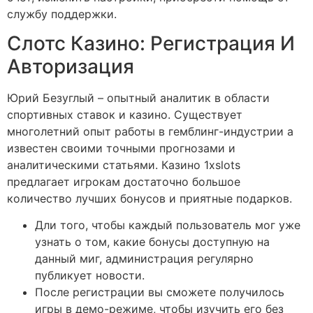
службу поддержки.
Слотс Казино: Регистрация И
Авторизация
Юрий Безуглый – опытный аналитик в области
спортивных ставок и казино. Существует
многолетний опыт работы в гемблинг-индустрии а
известен своими точными прогнозами и
аналитическими статьями. Казино 1xslots
предлагает игрокам достаточно большое
количество лучших бонусов и приятные подарков.
Дли того, чтобы каждый пользователь мог уже
узнать о том, какие бонусы доступную на
данный миг, администрация регулярно
публикует новости.
После регистрации вы сможете получилось
игры в демо-режиме, чтобы изучить его без