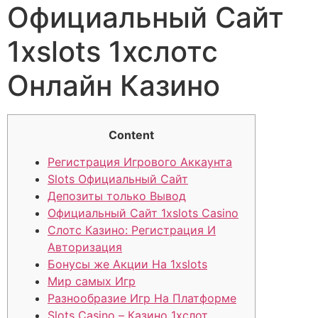
Официальный Сайт
1xslots 1хслотс
Онлайн Казино
Content
Регистрация Игрового Аккаунта
Slots Официальный Сайт
Депозиты только Вывод
Официальный Сайт 1xslots Casino
Слотс Казино: Регистрация И
Авторизация
Бонусы же Акции На 1xslots
Мир самых Игр
Разнообразие Игр На Платформе
Slots Casino – Казино 1хслот