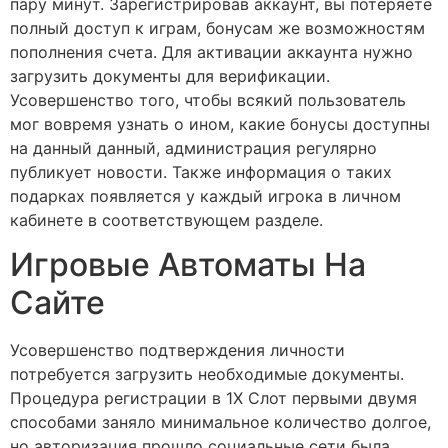
пару минут. Зарегистрировав аккаунт, вы потеряете
полный доступ к играм, бонусам же возможностям
пополнения счета. Для активации аккаунта нужно
загрузить документы для верификации.
Усовершенство того, чтобы всякий пользователь
мог вовремя узнать о ином, какие бонусы доступны
на данный данный, администрация регулярно
публикует новости. Также информация о таких
подарках появляется у каждый игрока в личном
кабинете в соответствующем разделе.
Игровые Автоматы На
Сайте
Усовершенство подтверждения личности
потребуется загрузить необходимые документы.
Процедура регистрации в 1Х Слот первыми двумя
способами заняло минимальное количество долгое,
но авторизация прошло социальные сети была