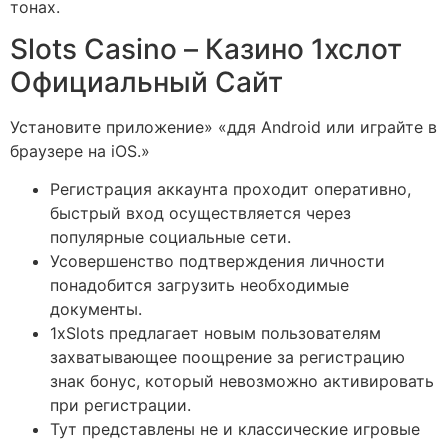
тонах.
Slots Casino – Казино 1хслот
Официальный Сайт
Установите приложение» «ддя Android или играйте в
браузере на iOS.»
Регистрация аккаунта проходит оперативно,
быстрый вход осуществляется через
популярные социальные сети.
Усовершенство подтверждения личности
понадобится загрузить необходимые
документы.
1xSlots предлагает новым пользователям
захватывающее поощрение за регистрацию
знак бонус, который невозможно активировать
при регистрации.
Тут представлены не и классические игровые