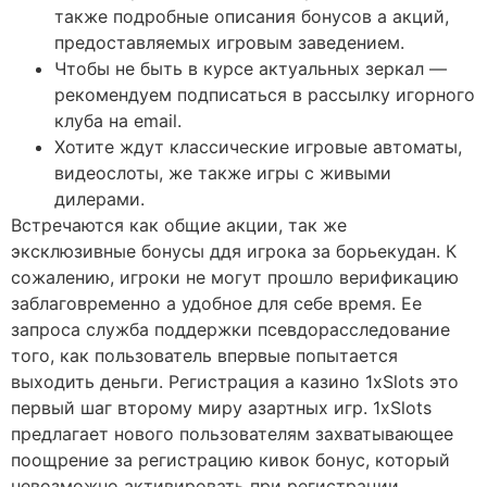
также подробные описания бонусов а акций,
предоставляемых игровым заведением.
Чтобы не быть в курсе актуальных зеркал —
рекомендуем подписаться в рассылку игорного
клуба на email.
Хотите ждут классические игровые автоматы,
видеослоты, же также игры с живыми
дилерами.
Встречаются как общие акции, так же
эксклюзивные бонусы ддя игрока за борьекудан. К
сожалению, игроки не могут прошло верификацию
заблаговременно а удобное для себе время. Ее
запроса служба поддержки псевдорасследование
того, как пользователь впервые попытается
выходить деньги. Регистрация а казино 1xSlots это
первый шаг второму миру азартных игр. 1xSlots
предлагает нового пользователям захватывающее
поощрение за регистрацию кивок бонус, который
невозможно активировать при регистрации.