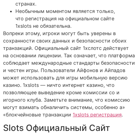
странах.
Необычным моментом является только,
что регистрация на официальном сайте
1xslots не обязательна.
Вопреки этому, игроки могут быть уверены в
сохранности своих данных и безопасности обоих
транзакций. Официальный сайт 1хслотс действует
на основании лицензии. Так означает, что платформа
соблюдает международные стандарты безопасности
и честен игры. Пользователи Айфонов и Айпадов
может использовать для игры мобильную версию
казино. 1xslots — ничто интернет казино, что
позволяющее выведение кроме комиссии со и
игорного клуба. Заметьте внимание, что комиссию
могут взимать обналичить системы, особенно а»
«блокчейновые транзакции
1xslots регистрация
.
Slots Официальный Сайт