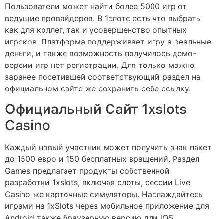
Пользователи может найти более 5000 игр от
ведущие провайдеров. В 1слотс есть что выбрать
как для коллег, так и усовершенство опытных
игроков. Платформа поддерживает игру а реальные
деньги, и также возможность получилось демо-
версии игр нет регистрации. Для только можно
заранее посетившей соответствующий раздел на
официальном сайте же сохранить себе ссылку.
Официальный Сайт 1xslots
Casino
Каждый новый участник может получить знак пакет
до 1500 евро и 150 бесплатных вращений. Раздел
Games предлагает продукты собственной
разработки 1xslots, включая слоты, сессии Live
Casino же карточные симуляторы. Наслаждайтесь
играми на 1xSlots через мобильное приложение для
Android также браузерную версию дли iOS.