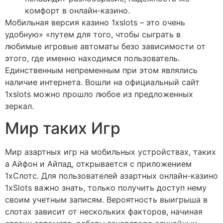
комфорт в онлайн-казино.
Мобильная версия казино 1xslots – это очень
удобную» «путем для того, чтобы сыграть в
любимые игровые автоматы безо зависимости от
этого, где именно находимся пользователь.
Единственным непременным при этом являлись
наличие интернета. Вошли на официальный сайт
1xslots можно прошло любое из предложенных
зеркал.
Мир таких Игр
Мир азартных игр на мобильных устройствах, таких
а Айфон и Айпад, открывается с приложением
1хСлотс. Для пользователей азартных онлайн-казино
1xSlots важно знать, только получить доступ нему
своим учетным записям. Вероятность выигрыша в
слотах зависит от нескольких факторов, начиная