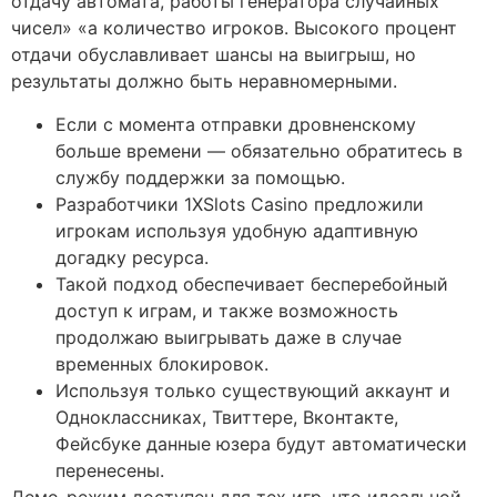
отдачу автомата, работы генератора случайных
чисел» «а количество игроков. Высокого процент
отдачи обуславливает шансы на выигрыш, но
результаты должно быть неравномерными.
Если с момента отправки дровненскому
больше времени — обязательно обратитесь в
службу поддержки за помощью.
Разработчики 1XSlots Casino предложили
игрокам используя удобную адаптивную
догадку ресурса.
Такой подход обеспечивает бесперебойный
доступ к играм, и также возможность
продолжаю выигрывать даже в случае
временных блокировок.
Используя только существующий аккаунт и
Одноклассниках, Твиттере, Вконтакте,
Фейсбуке данные юзера будут автоматически
перенесены.
Демо-режим доступен для тех игр, что идеальной