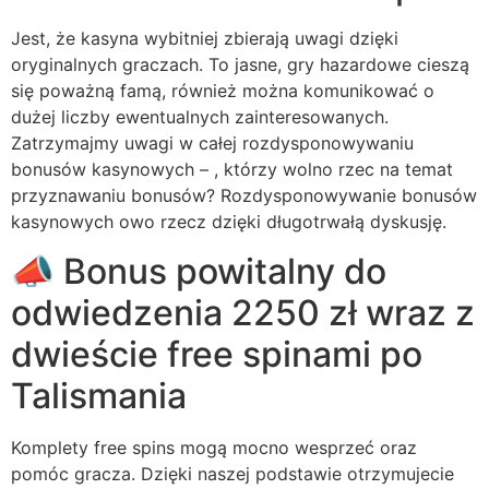
Jest, że kasyna wybitniej zbierają uwagi dzięki
oryginalnych graczach. To jasne, gry hazardowe cieszą
się poważną famą, również można komunikować o
dużej liczby ewentualnych zainteresowanych.
Zatrzymajmy uwagi w całej rozdysponowywaniu
bonusów kasynowych – , którzy wolno rzec na temat
przyznawaniu bonusów? Rozdysponowywanie bonusów
kasynowych owo rzecz dzięki długotrwałą dyskusję.
📣 Bonus powitalny do
odwiedzenia 2250 zł wraz z
dwieście free spinami po
Talismania
Komplety free spins mogą mocno wesprzeć oraz
pomóc gracza. Dzięki naszej podstawie otrzymujecie