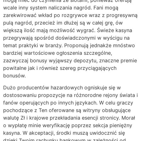
wcale inny system naliczania nagród. Fani mogą
zarekwirować wkład po rozgrywce wraz z progresywną
pulą nagród, przecież im dłużej są w całej grę, ów
większą ilość mają możliwość wygrać. Świeże kasyna
przegrywają spośród doświadczonymi w wyścigu na
temat praktyki w branży. Proponują jednakże mnóstwo
bardziej wartościowe ogłoszenia szczególne,
zazwyczaj bonusy wyjąwszy depozytu, znaczne premie
powitalne jak i również szereg przyciągających
bonusów.
Dużo producentów hazardowych ogniskuje się w
dostosowaniu propozycje na różnorodne rejony świata i
fanów operujących po innych językach. W celu graczy
pochodzące z Ten oferowane są witryny obsługujące
walutę Zł i krajowe przekładania esencji stronicy. Morał
o wypłatę minie weryfikację poprzez sekcja pieniężny
kasyna. W akceptacji, środki muszą uwidocznić się
dzięki Twoim rachunku bankowym w zależności od