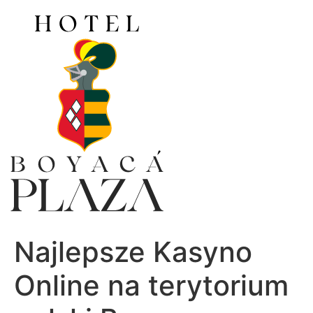
Ir
al
contenido
Najlepsze Kasyno
Online na terytorium