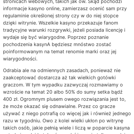
stronicach webowych, takich jak ów. Skąd pochodzi
informacje kasyno online, zamierzasz ocenić sam przy
regulaminie określonej strony czy w do niej stopce
dzięki witrynie. Wszelkie kasyno przekazuje fanom
tradycyjne warunki rozgrywki, jeżeli posiada licencję i
wydaje się być wiarygodne. Poprzez poznanie
pochodzenia kasynA będziesz mnóstwo zostać
poinformowanym na temat renomie marki oraz jej
wiarygodności.
Odrabia ale na odmiennych zasadach, ponieważ nie
zaakceptować dostarcza aż tak wielkich gotówki
graczom. W tym wypadku zazwyczaj rozmawiamy o
wzroście na temat 20 albo 50% do sumy setka bądź
400 zł. Ogromnym plusem owego rozwiązania jest to,
że może okazać się odnawialne. Przez co gracze
używać z niego potrafią co więcej jak i również jednego
razu w tygodniu. Owo z kolei wielki ukłon po witrynę
takich osób, jakie pełnią wiele i liczą w poparcie kasyna