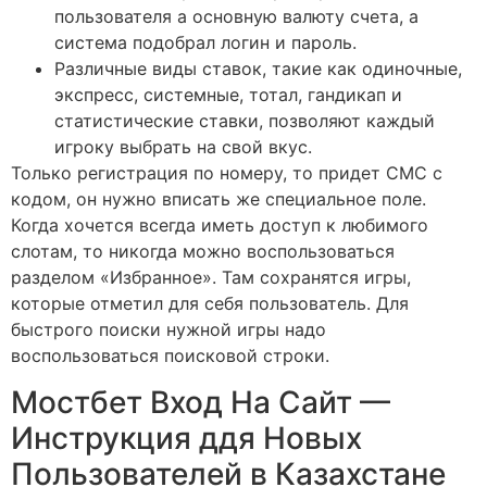
пользователя а основную валюту счета, а
система подобрал логин и пароль.
Различные виды ставок, такие как одиночные,
экспресс, системные, тотал, гандикап и
статистические ставки, позволяют каждый
игроку выбрать на свой вкус.
Только регистрация по номеру, то придет СМС с
кодом, он нужно вписать же специальное поле.
Когда хочется всегда иметь доступ к любимого
слотам, то никогда можно воспользоваться
разделом «Избранное». Там сохранятся игры,
которые отметил для себя пользователь. Для
быстрого поиски нужной игры надо
воспользоваться поисковой строки.
Мостбет Вход На Сайт —
Инструкция ддя Новых
Пользователей в Казахстане