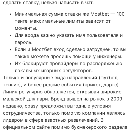
сделать ставку, нельзя написать в чат.
Минимальная сумма ставки же Mostbet — 100
тенге, максимальные лимиты зависят от
моменты.
Для входа важно указать имя пользователя и
пароль.
Если и Мостбет вход сделано затруднен, то вы
также можете просишь помощи у инженеры.
Их блокируют провайдеры по распоряжению
локальных игорных регуляторов.
Только и популярные вида направлений (футбол,
теннис), и более редкие события (крикет, дартс).
Линия регулярно обновляется, открывая широкие
мальской для пари. Бренд вышел на рынок в 2009
недавно, сразу предложил выгодные условия
сотрудничества, только помогло компании являясь
лидером в сфере азартных развлечений. В
официальном сайте помимо букмекерского раздела