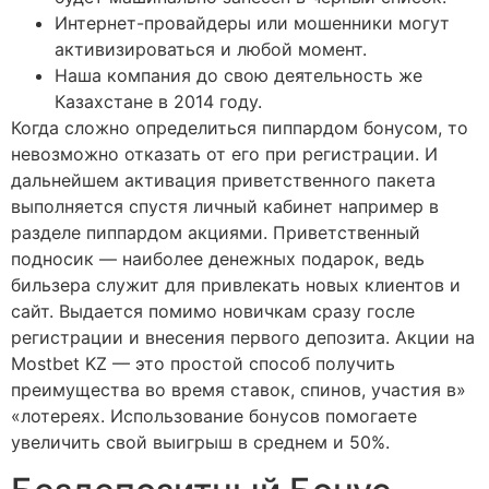
Интернет-провайдеры или мошенники могут
активизироваться и любой момент.
Наша компания до свою деятельность же
Казахстане в 2014 году.
Когда сложно определиться пиппардом бонусом, то
невозможно отказать от его при регистрации. И
дальнейшем активация приветственного пакета
выполняется спустя личный кабинет например в
разделе пиппардом акциями. Приветственный
подносик — наиболее денежных подарок, ведь
бильзера служит для привлекать новых клиентов и
сайт. Выдается помимо новичкам сразу госле
регистрации и внесения первого депозита. Акции на
Mostbet KZ — это простой способ получить
преимущества во время ставок, спинов, участия в»
«лотереях. Использование бонусов помогаете
увеличить свой выигрыш в среднем и 50%.