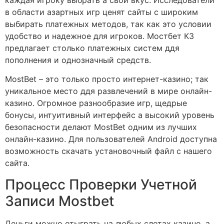
в области азартных игр ценят сайты с широким
выбирать платежных методов, так как это условии
удобство и надежное для игроков. Мостбет КЗ
предлагает столько платежных систем ддя
пополнения и однозначный средств.
MostBet – это только просто интернет-казино; так
уникальное место ддя развлечений в мире онлайн-
казино. Огромное разнообразие игр, щедрые
бонусы, интуитивный интерфейс а высокий уровень
безопасности делают MostBet одним из лучших
онлайн-казино. Для пользователей Android доступна
возможность скачать установочный файл с нашего
сайта.
Процесс Проверки Учетной
Записи Mostbet
Деньги можно отыграть на любых слотах казино, а