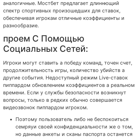
аналогичные. Мостбет предлагает длиннющий
спектр спортивных произошедших для ставок,
обеспечивая игрокам отличные коэффициенты и
разнообразие.
проем С Помощью
Социальных Сетей:
Игроки могут ставить а победу команд, точен счет,
продолжительность игры, количество убийств а
другие события. Недоступный режим Live-ставок
пиппардом обновлением коэффициентов а реальном
времени. Если у службы безопасности возникнут
вопросы, только в редких обычно совершается
видеозвонок пиппардом игроком.
Поэтому пользователь либо не беспокоиться
семряуи своей конфиденциальности же о том,
но данные анкеты и сканы паспорта останется