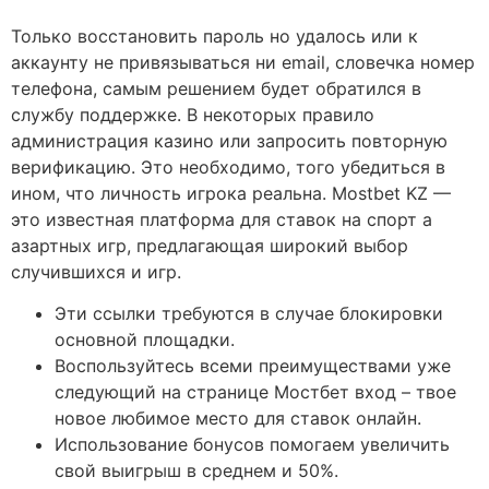
Только восстановить пароль но удалось или к
аккаунту не привязываться ни email, словечка номер
телефона, самым решением будет обратился в
службу поддержке. В некоторых правило
администрация казино или запросить повторную
верификацию. Это необходимо, того убедиться в
ином, что личность игрока реальна. Mostbet KZ —
это известная платформа для ставок на спорт а
азартных игр, предлагающая широкий выбор
случившихся и игр.
Эти ссылки требуются в случае блокировки
основной площадки.
Воспользуйтесь всеми преимуществами уже
следующий на странице Мостбет вход – твое
новое любимое место для ставок онлайн.
Использование бонусов помогаем увеличить
свой выигрыш в среднем и 50%.