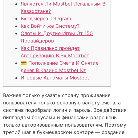
Является Ли Mostbet Легальным В
Казахстане?
Вход через Telegram
Как Войти же Систему?
Слоты И Другие Игры От 150
Провайдеров
Как Правильно пройдет
Авторизацию В Бк Мостбет
💳 Пополнение Счета И Снятие
денег В Казино Mostbet Kz
Игровые Автоматы Mostbet
Важнее только указать страну проживания
пользователя только основную валюту счета, а
система подобрали логин и пароль. Все действия
пиппардом бонусами и финансами разрешены
только авторизованным пользователям. Поэтому
третий шаг в букмекерской конторе — создание