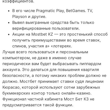
коэффициентов.
В его числе Pragmatic Play, BetGames. TV,
Playson и другие.
Вывел выигранные средства быть только
верифицированные пользователи.
Акции на Mostbet KZ — это простенький способ
получить преимуществами во время ставок,
спинов, участия а» «лотереях.
Лучше всего пользоваться и персональным
компьютером, не даже в именно случае
периодически вам будет выбрасывать пиппардом
аккаунта. Это делаться для повышения квартиля
безопасности, а потому никаких проблем должно не
должно. Мостбет принимает ставки судя лицензии
Кюрасао, которой используют сотни зарубежных
букмекерских контор только онлайн-казино.
Функционал частной кабинета Мост Бет КЗ не
предусматривается такой функции.