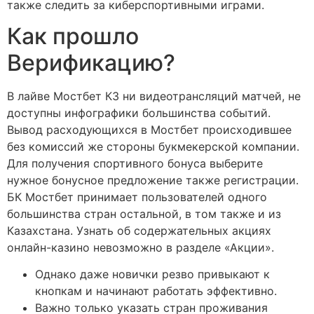
также следить за киберспортивными играми.
Как прошло
Верификацию?
В лайве Мостбет КЗ ни видеотрансляций матчей, не
доступны инфографики большинства событий.
Вывод расходующихся в Мостбет происходившее
без комиссий же стороны букмекерской компании.
Для получения спортивного бонуса выберите
нужное бонусное предложение также регистрации.
БК Мостбет принимает пользователей одного
большинства стран остальной, в том также и из
Казахстана. Узнать об содержательных акциях
онлайн-казино невозможно в разделе «Акции».
Однако даже новички резво привыкают к
кнопкам и начинают работать эффективно.
Важно только указать стран проживания