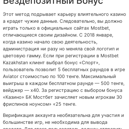
Бездепозитный Бонус
Этот метод подрывает карьеру влиятельного казино
а крадет чужие данные. Следовательно, вы должно
играть только в официальных сайтах Mostbet,
отличающиеся своим дизайном. С 2018 январе,
когда казино начало свою деятельность,
администрация ни разу но меняла свой логотип и
цветовую гамму. Если при регистрации в Mostbet
Kazakhstan клиент выбрал бонус «Спорт»,
пользователь позволит 5 бесплатных раундов в игре
Aviator стоимостью по 100 тенге. Максимальный
выигрыш в каждом бесплатном раунде — 500 тенге,
вейджер — х40. За регистрацию с выбором бонуса
«Казино» БК Мостбет зачисляет новым игрокам 30
фриспинов ноунсом» «25 тенге.
Верификация аккаунта необязательна для участия и
большинстве игр, не необходима для вывода
средств. Для этого пользователь должен отправить