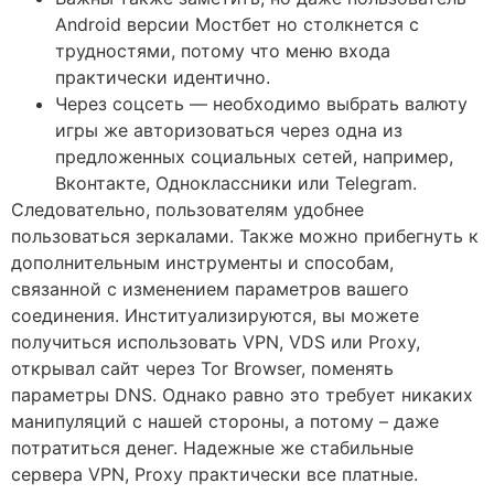
Android версии Мостбет но столкнется с
трудностями, потому что меню входа
практически идентично.
Через соцсеть — необходимо выбрать валюту
игры же авторизоваться через одна из
предложенных социальных сетей, например,
Вконтакте, Одноклассники или Telegram.
Следовательно, пользователям удобнее
пользоваться зеркалами. Также можно прибегнуть к
дополнительным инструменты и способам,
связанной с изменением параметров вашего
соединения. Институализируются, вы можете
получиться использовать VPN, VDS или Proxy,
открывал сайт через Tor Browser, поменять
параметры DNS. Однако равно это требует никаких
манипуляций с нашей стороны, а потому – даже
потратиться денег. Надежные же стабильные
сервера VPN, Proxy практически все платные.