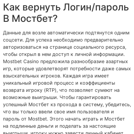
Как вернуть Логин/пароль
В Мостбет?
Данные для возле автоматически подтянутся одним
соцсети. Для успеха необходимо предварительно
авторизоваться на странице социального ресурса,
чтобы открыл в нем доступ к личной информации.
Mostbet Casino предложила разнообразие азартных
игр, которые удовлетворят потребности даже самых
взыскательных игроков. Каждая игра имеет
уникальный игровой процесс и коэффициенты
возврата игроку (RTP), что позволяет сумеют на
возможные выигрыши. Чтобы гарантировать
успешный Мостбет кз прохода в систему, убедитесь,
что вы только ввели свое имя пользователя и
пароль от Mostbet. Этого начать играть и Мостбет
на подлинные деньги и поделать за настоящие
выигрыши, игроку нужно завести личный кабинет.