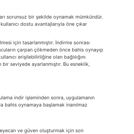
yunları sorunsuz bir şekilde oynamak mümkündür.
ullanıcı dostu avantajlarıyla öne çıkar
esi için tasarlanmıştır. İndirme sonrası
yuncuların çarpan çökmeden önce bahis oynayıp
ıcı erişilebilirliğine olan bağlılığını
n bir seviyede ayarlanmıştır. Bu esneklik,
ulama indir işleminden sonra, uygulamanın
amada bahis oynamaya başlamak inanılmaz
 heyecan ve güven oluşturmak için son