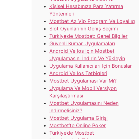
Kişisel Hesabınıza Para Yatırma
Yöntemleri
Mostbet Az Vip Proqram Və Loyallıq
Slot Oyunlarının Geniş Seçimi
Türkiye’de Mostbet: Genel Bilgiler
Güvenli Kumar Uygulamaları
Android Ve Ios Için Mostbet
Uygulamasını İndirin Ve Yükleyin
Uygulama Kullanıcıları Için Bonuslar
Android Və Ios Tətbiqləri
Mostbet Uygulaması Var Mı?
Uygulama Ve Mobil Versiyon
Karşılaştırması
Mostbet Uygulamasını Neden
Indirmelisiniz?
Mostbet Uygulama Girişi
Mostbet’te Online Poker
Türkiye’de Mostbet