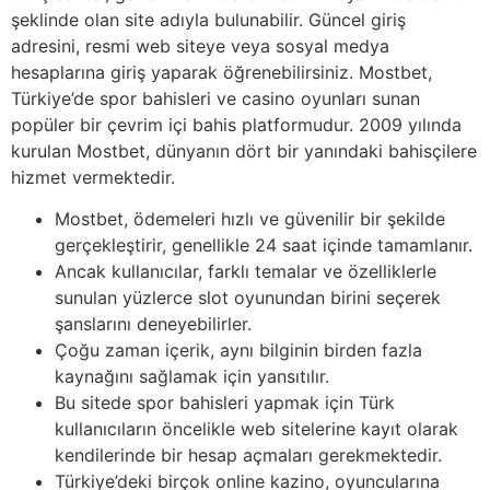
şeklinde olan site adıyla bulunabilir. Güncel giriş
adresini, resmi web siteye veya sosyal medya
hesaplarına giriş yaparak öğrenebilirsiniz. Mostbet,
Türkiye’de spor bahisleri ve casino oyunları sunan
popüler bir çevrim içi bahis platformudur. 2009 yılında
kurulan Mostbet, dünyanın dört bir yanındaki bahisçilere
hizmet vermektedir.
Mostbet, ödemeleri hızlı ve güvenilir bir şekilde
gerçekleştirir, genellikle 24 saat içinde tamamlanır.
Ancak kullanıcılar, farklı temalar ve özelliklerle
sunulan yüzlerce slot oyunundan birini seçerek
şanslarını deneyebilirler.
Çoğu zaman içerik, aynı bilginin birden fazla
kaynağını sağlamak için yansıtılır.
Bu sitede spor bahisleri yapmak için Türk
kullanıcıların öncelikle web sitelerine kayıt olarak
kendilerinde bir hesap açmaları gerekmektedir.
Türkiye’deki birçok online kazino, oyuncularına