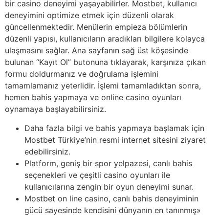
bir casino deneyimi yaşayabilirler. Mostbet, kullanıcı
deneyimini optimize etmek için düzenli olarak
güncellenmektedir. Menülerin empieza bölümlerin
düzenli yapısı, kullanıcıların aradıkları bilgilere kolayca
ulaşmasını sağlar. Ana sayfanın sağ üst köşesinde
bulunan “Kayıt Ol” butonuna tıklayarak, karşınıza çıkan
formu doldurmanız ve doğrulama işlemini
tamamlamanız yeterlidir. İşlemi tamamladıktan sonra,
hemen bahis yapmaya ve online casino oyunları
oynamaya başlayabilirsiniz.
Daha fazla bilgi ve bahis yapmaya başlamak için
Mostbet Türkiye’nin resmi internet sitesini ziyaret
edebilirsiniz.
Platform, geniş bir spor yelpazesi, canlı bahis
seçenekleri ve çeşitli casino oyunları ile
kullanıcılarına zengin bir oyun deneyimi sunar.
Mostbet on line casino, canlı bahis deneyiminin
gücü sayesinde kendisini dünyanın en tanınmış»