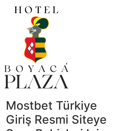
Ir
al
contenido
Mostbet Türkiye
Giriş Resmi Siteye