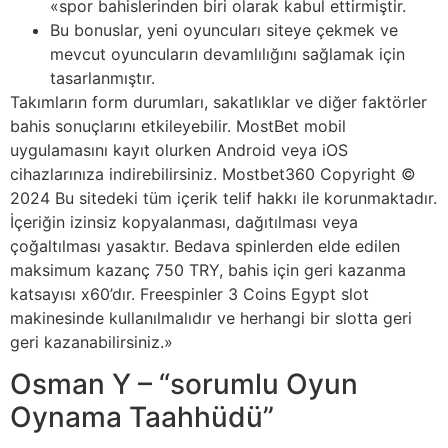
«spor bahislerinden biri olarak kabul ettirmiştir.
Bu bonuslar, yeni oyuncuları siteye çekmek ve
mevcut oyuncuların devamlılığını sağlamak için
tasarlanmıştır.
Takımların form durumları, sakatlıklar ve diğer faktörler
bahis sonuçlarını etkileyebilir. MostBet mobil
uygulamasını kayıt olurken Android veya iOS
cihazlarınıza indirebilirsiniz. Mostbet360 Copyright ©
2024 Bu sitedeki tüm içerik telif hakkı ile korunmaktadır.
İçeriğin izinsiz kopyalanması, dağıtılması veya
çoğaltılması yasaktır. Bedava spinlerden elde edilen
maksimum kazanç 750 TRY, bahis için geri kazanma
katsayısı x60’dır. Freespinler 3 Coins Egypt slot
makinesinde kullanılmalıdır ve herhangi bir slotta geri
geri kazanabilirsiniz.»
Osman Y – “sorumlu Oyun
Oynama Taahhüdü”