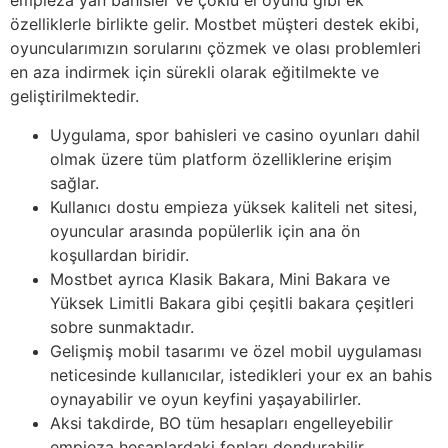
empieza yan bahisler ve çoklu el oyunu gibi ek
özelliklerle birlikte gelir. Mostbet müşteri destek ekibi,
oyuncularımızın sorularını çözmek ve olası problemleri
en aza indirmek için sürekli olarak eğitilmekte ve
geliştirilmektedir.
Uygulama, spor bahisleri ve casino oyunları dahil
olmak üzere tüm platform özelliklerine erişim
sağlar.
Kullanıcı dostu empieza yüksek kaliteli net sitesi,
oyuncular arasında popülerlik için ana ön
koşullardan biridir.
Mostbet ayrıca Klasik Bakara, Mini Bakara ve
Yüksek Limitli Bakara gibi çeşitli bakara çeşitleri
sobre sunmaktadır.
Gelişmiş mobil tasarımı ve özel mobil uygulaması
neticesinde kullanıcılar, istedikleri your ex an bahis
oynayabilir ve oyun keyfini yaşayabilirler.
Aksi takdirde, BO tüm hesapları engelleyebilir
empieza hesaplardaki fonları dondurabilir.