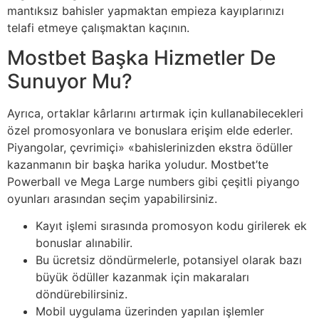
mantıksız bahisler yapmaktan empieza kayıplarınızı
telafi etmeye çalışmaktan kaçının.
Mostbet Başka Hizmetler De
Sunuyor Mu?
Ayrıca, ortaklar kârlarını artırmak için kullanabilecekleri
özel promosyonlara ve bonuslara erişim elde ederler.
Piyangolar, çevrimiçi» «bahislerinizden ekstra ödüller
kazanmanın bir başka harika yoludur. Mostbet’te
Powerball ve Mega Large numbers gibi çeşitli piyango
oyunları arasından seçim yapabilirsiniz.
Kayıt işlemi sırasında promosyon kodu girilerek ek
bonuslar alınabilir.
Bu ücretsiz döndürmelerle, potansiyel olarak bazı
büyük ödüller kazanmak için makaraları
döndürebilirsiniz.
Mobil uygulama üzerinden yapılan işlemler