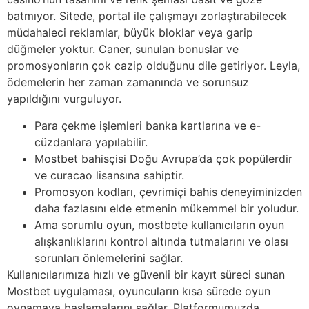
batmıyor. Sitede, portal ile çalışmayı zorlaştırabilecek
müdahaleci reklamlar, büyük bloklar veya garip
düğmeler yoktur. Caner, sunulan bonuslar ve
promosyonların çok cazip olduğunu dile getiriyor. Leyla,
ödemelerin her zaman zamanında ve sorunsuz
yapıldığını vurguluyor.
Para çekme işlemleri banka kartlarına ve e-
cüzdanlara yapılabilir.
Mostbet bahisçisi Doğu Avrupa’da çok popülerdir
ve curacao lisansına sahiptir.
Promosyon kodları, çevrimiçi bahis deneyiminizden
daha fazlasını elde etmenin mükemmel bir yoludur.
Ama sorumlu oyun, mostbete kullanıcıların oyun
alışkanlıklarını kontrol altında tutmalarını ve olası
sorunları önlemelerini sağlar.
Kullanıcılarımıza hızlı ve güvenli bir kayıt süreci sunan
Mostbet uygulaması, oyuncuların kısa sürede oyun
oynamaya başlamalarını sağlar. Platformumuzda,