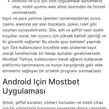
Android ve iOS için özel uygulamalar sunulmakta
olup, mobil uyumlu web sitesi üzerinden de hizmet
verilmektedir.
Kayıt ve para yatırma işlemleri tamamlandıktan sonra,
casino alanında yer alan blackjack, poker, rulet gibi
oyunları oynayabilirsiniz. Site, adil ve şeffaf nasıl üyelik
koşulları sunar, her oyuncu için yüksek kaliteli işbirliği ve
iki güvenlik sağlarlar. Bu sitede spor bahisleri yapmak
için Türk kullanıcıların öncelikle web sitelerine kayıt
olarak kendilerinde bir hesap açmaları gerekmektedir.
Mostbet Türkiye, kullanıcıların kendi ağlarını kullanarak
platformu tanıtmalarını ve bunun karşılığında gelir elde
etmelerini sağlayan bir ortaklık programı sunmaktadır.
Android Için Mostbet
Uygulaması
Şirket, şeffaf kuralları, cömert bonusları ve mobil cihaz
için bir sürümünün bulunması sayesinde dünya çapındaki