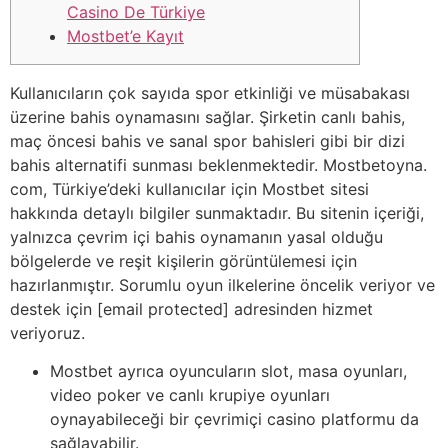
Casino De Türkiye
Mostbet’e Kayıt
Kullanıcıların çok sayıda spor etkinliği ve müsabakası
üzerine bahis oynamasını sağlar. Şirketin canlı bahis,
maç öncesi bahis ve sanal spor bahisleri gibi bir dizi
bahis alternatifi sunması beklenmektedir. Mostbetoyna.
com, Türkiye’deki kullanıcılar için Mostbet sitesi
hakkında detaylı bilgiler sunmaktadır. Bu sitenin içeriği,
yalnızca çevrim içi bahis oynamanın yasal olduğu
bölgelerde ve reşit kişilerin görüntülemesi için
hazırlanmıştır. Sorumlu oyun ilkelerine öncelik veriyor ve
destek için [email protected] adresinden hizmet
veriyoruz.
Mostbet ayrıca oyuncuların slot, masa oyunları,
video poker ve canlı krupiye oyunları
oynayabileceği bir çevrimiçi casino platformu da
sağlayabilir.