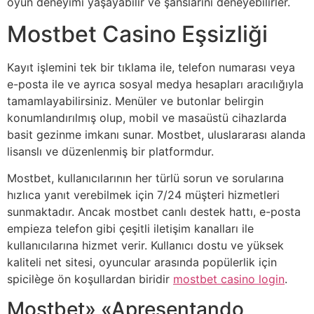
oyun deneyimi yaşayabilir ve şanslarını deneyebilirler.
Mostbet Casino Eşsizliği
Kayıt işlemini tek bir tıklama ile, telefon numarası veya
e-posta ile ve ayrıca sosyal medya hesapları aracılığıyla
tamamlayabilirsiniz. Menüler ve butonlar belirgin
konumlandırılmış olup, mobil ve masaüstü cihazlarda
basit gezinme imkanı sunar. Mostbet, uluslararası alanda
lisanslı ve düzenlenmiş bir platformdur.
Mostbet, kullanıcılarının her türlü sorun ve sorularına
hızlıca yanıt verebilmek için 7/24 müşteri hizmetleri
sunmaktadır. Ancak mostbet canlı destek hattı, e-posta
empieza telefon gibi çeşitli iletişim kanalları ile
kullanıcılarına hizmet verir. Kullanıcı dostu ve yüksek
kaliteli net sitesi, oyuncular arasında popülerlik için
spicilège ön koşullardan biridir
mostbet casino login
.
Mostbet» «Apresentando