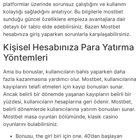
platformlar üzerinde sorunsuz çalıştığını ve kullanım
kolaylığı sağladığını anlatıyor. Bu bilgilerle mostbet
sunduğu güncel özelliklere empieza avantajlara dair
detaylı bir tablo elde edebilirsiniz. Bazen Mostbet
hesabınıza giriş yaparken sorunlarla karşılaşabilirsiniz.
Kişisel Hesabınıza Para Yatırma
Yöntemleri
Ama bu bonuslar, kullanıcıların bahis yaparken daha
fazla kazanmasına yardımcı olur. Mostbet, kullanıcılarına
kayıplarını telafi etmeleri için kayıp bonusları sunar.
Ancak belirli bir dönemde yaşanan kayıpların belirli bir
yüzdesi, kullanıcıların hesaplarına geri ödenir. Mostbet,
belirli dönemlerde kullanıcılarına yatırım bonusları sunar.
Mostbet masa oyunları bölümünde, klasik casino
oyunlarını bulabilirsiniz.
Bonusu, the girl biri için one. 40’dan başlayan