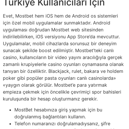
Türkiye Kullanıcıları İçin
Evet, Mostbet hem iOS hem de Android os sistemleri
için özel mobil uygulamalar sunmaktadır. Android
uygulaması doğrudan Mostbet web sitesinden
indirilebilirken, iOS versiyonu App Store’da mevcuttur.
Uygulamalar, mobil cihazlarda sorunsuz bir deneyim
sunacak şekilde boost edilmiştir. Mostbet’teki canlı
casino, kullanıcıların bir video yayını aracılığıyla gerçek
zamanlı krupiyelerle casino oyunları oynamasına olanak
tanıyan bir özelliktir. Blackjack, rulet, bakara ve holdem
poker gibi popüler pasta oyunları canlı casinolarda»
«yaygın olarak görülür. Mostbet’e para yatırmak
empieza çekmek için öncelikle çevrimiçi spor bahisleri
kuruluşunda bir hesap oluşturmanız gerekir.
MostBet hesabınıza giriş yapmak için bu
doğrulanmış bağlantıları kullanın.
Telefon numaranızı doğrulamadıysanız, şifre