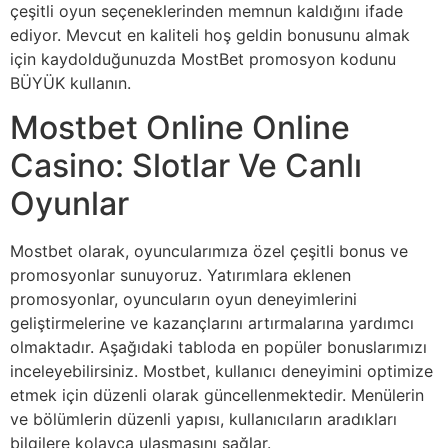
çeşitli oyun seçeneklerinden memnun kaldığını ifade
ediyor. Mevcut en kaliteli hoş geldin bonusunu almak
için kaydolduğunuzda MostBet promosyon kodunu
BÜYÜK kullanın.
Mostbet Online Online
Casino: Slotlar Ve Canlı
Oyunlar
Mostbet olarak, oyuncularımıza özel çeşitli bonus ve
promosyonlar sunuyoruz. Yatırımlara eklenen
promosyonlar, oyuncuların oyun deneyimlerini
geliştirmelerine ve kazançlarını artırmalarına yardımcı
olmaktadır. Aşağıdaki tabloda en popüler bonuslarımızı
inceleyebilirsiniz. Mostbet, kullanıcı deneyimini optimize
etmek için düzenli olarak güncellenmektedir. Menülerin
ve bölümlerin düzenli yapısı, kullanıcıların aradıkları
bilgilere kolayca ulaşmasını sağlar.