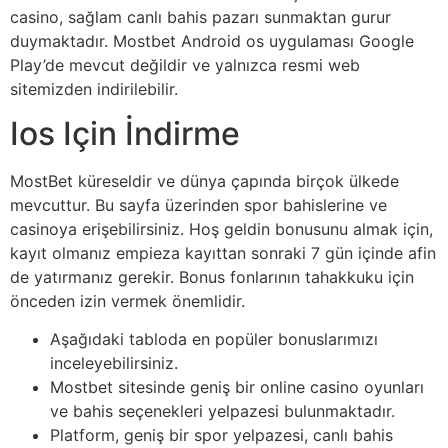
casino, sağlam canlı bahis pazarı sunmaktan gurur
duymaktadır. Mostbet Android os uygulaması Google
Play’de mevcut değildir ve yalnızca resmi web
sitemizden indirilebilir.
Ios Için İndirme
MostBet küreseldir ve dünya çapında birçok ülkede
mevcuttur. Bu sayfa üzerinden spor bahislerine ve
casinoya erişebilirsiniz. Hoş geldin bonusunu almak için,
kayıt olmanız empieza kayıttan sonraki 7 gün içinde afin
de yatırmanız gerekir. Bonus fonlarının tahakkuku için
önceden izin vermek önemlidir.
Aşağıdaki tabloda en popüler bonuslarımızı
inceleyebilirsiniz.
Mostbet sitesinde geniş bir online casino oyunları
ve bahis seçenekleri yelpazesi bulunmaktadır.
Platform, geniş bir spor yelpazesi, canlı bahis