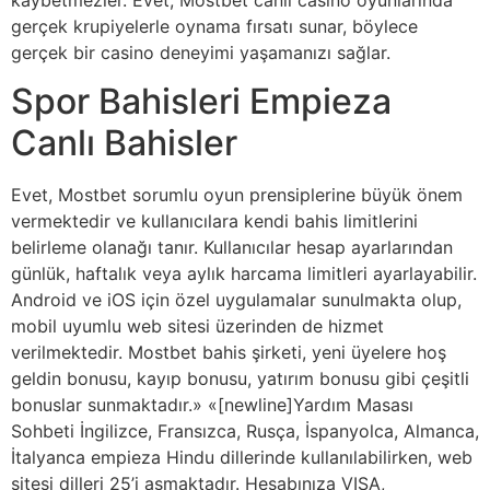
gerçek krupiyelerle oynama fırsatı sunar, böylece
gerçek bir casino deneyimi yaşamanızı sağlar.
Spor Bahisleri Empieza
Canlı Bahisler
Evet, Mostbet sorumlu oyun prensiplerine büyük önem
vermektedir ve kullanıcılara kendi bahis limitlerini
belirleme olanağı tanır. Kullanıcılar hesap ayarlarından
günlük, haftalık veya aylık harcama limitleri ayarlayabilir.
Android ve iOS için özel uygulamalar sunulmakta olup,
mobil uyumlu web sitesi üzerinden de hizmet
verilmektedir. Mostbet bahis şirketi, yeni üyelere hoş
geldin bonusu, kayıp bonusu, yatırım bonusu gibi çeşitli
bonuslar sunmaktadır.» «[newline]Yardım Masası
Sohbeti İngilizce, Fransızca, Rusça, İspanyolca, Almanca,
İtalyanca empieza Hindu dillerinde kullanılabilirken, web
sitesi dilleri 25’i aşmaktadır. Hesabınıza VISA,