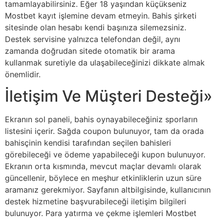
tamamlayabilirsiniz. Eğer 18 yaşından küçükseniz
Mostbet kayıt işlemine devam etmeyin. Bahis şirketi
sitesinde olan hesabı kendi başınıza silemezsiniz.
Destek servisine yalnızca telefondan değil, aynı
zamanda doğrudan sitede otomatik bir arama
kullanmak suretiyle da ulaşabileceğinizi dikkate almak
önemlidir.
İletişim Ve Müşteri Desteği»
Ekranın sol paneli, bahis oynayabileceğiniz sporların
listesini içerir. Sağda coupon bulunuyor, tam da orada
bahisçinin kendisi tarafından seçilen bahisleri
görebileceği ve ödeme yapabileceği kupon bulunuyor.
Ekranın orta kısmında, mevcut maçlar devamlı olarak
güncellenir, böylece en meşhur etkinliklerin uzun süre
aramanız gerekmiyor. Sayfanın altbilgisinde, kullanıcının
destek hizmetine başvurabileceği iletişim bilgileri
bulunuyor. Para yatırma ve çekme işlemleri Mostbet