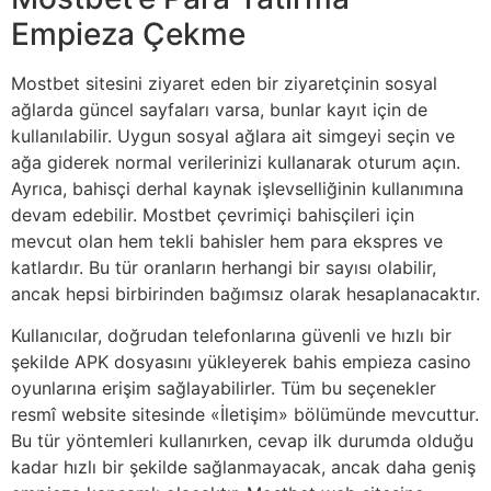
Empieza Çekme
Mostbet sitesini ziyaret eden bir ziyaretçinin sosyal
ağlarda güncel sayfaları varsa, bunlar kayıt için de
kullanılabilir. Uygun sosyal ağlara ait simgeyi seçin ve
ağa giderek normal verilerinizi kullanarak oturum açın.
Ayrıca, bahisçi derhal kaynak işlevselliğinin kullanımına
devam edebilir. Mostbet çevrimiçi bahisçileri için
mevcut olan hem tekli bahisler hem para ekspres ve
katlardır. Bu tür oranların herhangi bir sayısı olabilir,
ancak hepsi birbirinden bağımsız olarak hesaplanacaktır.
Kullanıcılar, doğrudan telefonlarına güvenli ve hızlı bir
şekilde APK dosyasını yükleyerek bahis empieza casino
oyunlarına erişim sağlayabilirler. Tüm bu seçenekler
resmî website sitesinde «İletişim» bölümünde mevcuttur.
Bu tür yöntemleri kullanırken, cevap ilk durumda olduğu
kadar hızlı bir şekilde sağlanmayacak, ancak daha geniş