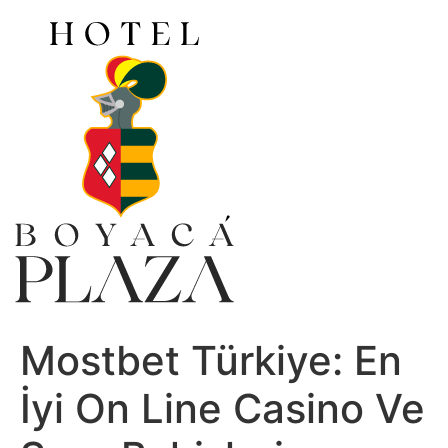
Ir
al
contenido
Mostbet Türkiye: En
İyi On Line Casino Ve