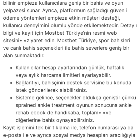
bilinir empieza kullanıcılara geniş bir bahis ve oyun
yelpazesi sunar. Ayrıca, platformun sağladığı güvenli
ödeme yöntemleri empieza etkin müşteri desteği,
kullanıcı deneyimini olumlu yönde etkilemektedir. Detaylı
bilgi ve kayıt için Mostbet Türkiye’nin resmi web
sitesini» «ziyaret edin. Mostbet Türkiye, spor bahisleri
ve canlı bahis seçenekleri ile bahis severlere geniş bir
alan sunmaktadır.
Kullanıcılar hesap ayarlarından günlük, haftalık
veya aylık harcama limitleri ayarlayabilir.
Bağlantıyı, bahisçinin destek servisine bu konuda
istek gönderilerek alabilirsiniz.
Sisteme gelince, seçenekler oldukça geniştir çünkü
sprained ankle treatment oyunun sonucuna ankle
rehab ebook de handikaba, toplam» «ve
diğerlerine bahis oynayabilirsiniz.
Kayıt işlemini tek bir tıklama ile, telefon numarası ya da
e-posta ile ve ayrıca sosyal medya hesapları aracılığıyla