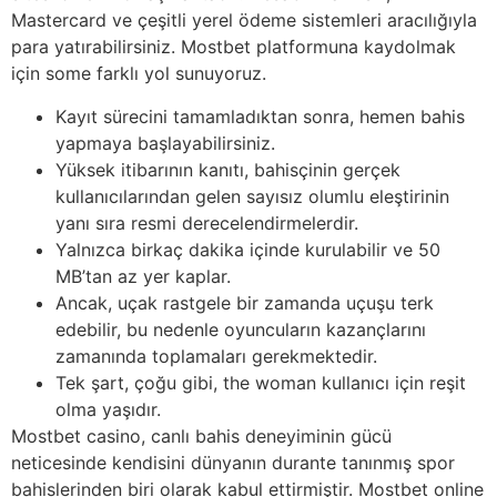
Mastercard ve çeşitli yerel ödeme sistemleri aracılığıyla
para yatırabilirsiniz. Mostbet platformuna kaydolmak
için some farklı yol sunuyoruz.
Kayıt sürecini tamamladıktan sonra, hemen bahis
yapmaya başlayabilirsiniz.
Yüksek itibarının kanıtı, bahisçinin gerçek
kullanıcılarından gelen sayısız olumlu eleştirinin
yanı sıra resmi derecelendirmelerdir.
Yalnızca birkaç dakika içinde kurulabilir ve 50
MB’tan az yer kaplar.
Ancak, uçak rastgele bir zamanda uçuşu terk
edebilir, bu nedenle oyuncuların kazançlarını
zamanında toplamaları gerekmektedir.
Tek şart, çoğu gibi, the woman kullanıcı için reşit
olma yaşıdır.
Mostbet casino, canlı bahis deneyiminin gücü
neticesinde kendisini dünyanın durante tanınmış spor
bahislerinden biri olarak kabul ettirmiştir. Mostbet online