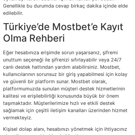
Genellikle bu durumda cevap birkaç dakika içinde elde
edilebilir.
Türkiye’de Mostbet’e Kayıt
Olma Rehberi
Eğer hesabınıza erişimde sorun yaşarsanız, şifremi
unuttum seçeneği ile şifrenizi sıfırlayabilir veya 24/7
canlı destek hattından yardım alabilirsiniz. Mostbet,
kullanıcılarının sorunsuz bir giriş yapabilmesi için kolay
ve güvenli bir platform sunar. Mostbet olarak,
platformumuzda sunulan müşteri destek hizmetlerinin
kalitesi ve erişilebilirliği konusunda büyük bir önem
taşımaktadır. Müşterilerimize hızlı ve etkili destek
sağlamak için çeşitli iletişim kanalları üzerinden hizmet
vermekteyiz.
Kişisel dolap alanı, hesabınızı yönetmek için ihtiyacınız