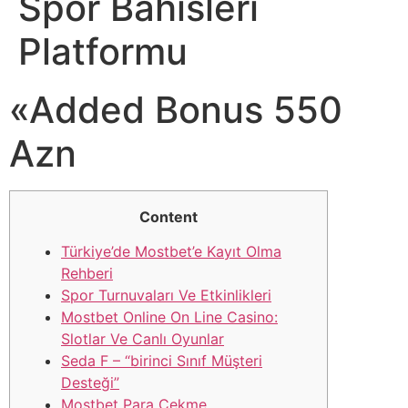
Spor Bahisleri
Platformu
«Added Bonus 550
Azn
Content
Türkiye’de Mostbet’e Kayıt Olma
Rehberi
Spor Turnuvaları Ve Etkinlikleri
Mostbet Online On Line Casino:
Slotlar Ve Canlı Oyunlar
Seda F – “birinci Sınıf Müşteri
Desteği”
Mostbet Para Çekme