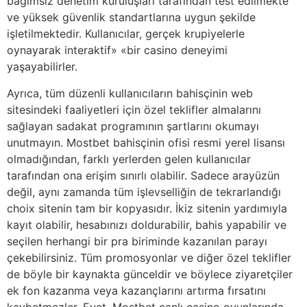
bağımsız denetim kuruluşları tarafından test edilmekte
ve yüksek güvenlik standartlarına uygun şekilde
işletilmektedir. Kullanıcılar, gerçek krupiyelerle
oynayarak interaktif» «bir casino deneyimi
yaşayabilirler.
Ayrıca, tüm düzenli kullanıcıların bahisçinin web
sitesindeki faaliyetleri için özel teklifler almalarını
sağlayan sadakat programının şartlarını okumayı
unutmayın. Mostbet bahisçinin ofisi resmi yerel lisansı
olmadığından, farklı yerlerden gelen kullanıcılar
tarafından ona erişim sınırlı olabilir. Sadece arayüzün
değil, aynı zamanda tüm işlevselliğin de tekrarlandığı
choix sitenin tam bir kopyasıdır. İkiz sitenin yardımıyla
kayıt olabilir, hesabınızı doldurabilir, bahis yapabilir ve
seçilen herhangi bir pra biriminde kazanılan parayı
çekebilirsiniz. Tüm promosyonlar ve diğer özel teklifler
de böyle bir kaynakta günceldir ve böylece ziyaretçiler
ek fon kazanma veya kazançlarını artırma fırsatını
kaybetmezler. Evet, Mostbet canlı casino oyunlarında