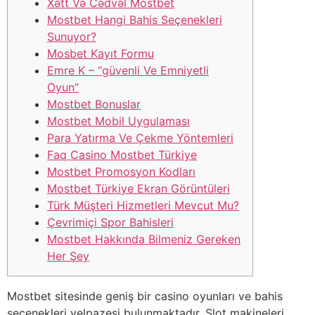
Xətt Və Cədvəl Mostbet
Mostbet Hangi Bahis Seçenekleri
Sunuyor?
Mosbet Kayıt Formu
Emre K – “güvenli Ve Emniyetli
Oyun”
Mostbet Bonuslar
Mostbet Mobil Uygulaması
Para Yatırma Ve Çekme Yöntemleri
Faq Casino Mostbet Türkiye
Mostbet Promosyon Kodları
Mostbet Türkiye Ekran Görüntüleri
Türk Müşteri Hizmetleri Mevcut Mu?
Çevrimiçi Spor Bahisleri
Mostbet Hakkında Bilmeniz Gereken
Her Şey
Mostbet sitesinde geniş bir casino oyunları ve bahis
seçenekleri yelpazesi bulunmaktadır. Slot makineleri,