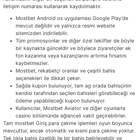
iletişim numarası kullanarak kaydolmaktır.
Mostbet Android os uygulaması Google Play’de
mevcut değildir ve yalnızca resmi website
sitemizden indirilebilir.
Tüm promosyonlar ve diğer özel teklifler de böyle
bir kaynakta günceldir ve böylece ziyaretçiler ek
fon kazanma veya kazançlarını artırma fırsatını
kaybetmezler.
Mostbet, rekabetçi oranlar ve çeşitli bahis
seçenekleri ile dikkat çeker.
Sağda kupon bulunuyor, tam ag orada bahisçinin
kendisi tarafından seçilen bahisleri görebileceği ve
ödeme yapabileceği kupon bulunuyor.
Kullanıcılar, Mostbet Aviator ve diğer oyunlarla
casino bölümünde eğlenceli vakit geçirebilirler.
Tam mostbet Giriş para çekme işlemleri oyun boyunca
mevcuttur, ancak otomatik ve kısmi para çekme yoktur.
Tek tıkla bahis özelliği ile bir bahis belirleyebilir ve