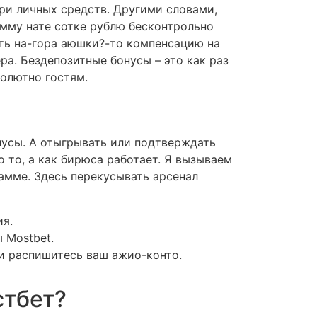
ри личных средств. Другими словами,
мму нате сотке рублю бесконтрольно
ть на-гора аюшки?-то компенсацию на
ера.
Бездепозитные бонусы – это как раз
солютно гостям.
нусы. А отыгрывать или подтверждать
о то, а как бирюса работает. Я вызываем
рамме. Здесь перекусывать арсенал
ия.
 Mostbet.
и распишитесь ваш ажио-конто.
стбет?