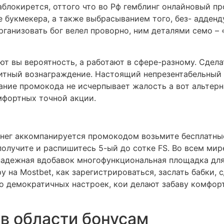
блокирется, оттого что во Рф гемблинг онлайновый п
 букмекера, а также выбрасыванием того, без- адденду
рганизовать бог велел проворно, ним деталями семо – 
т вы вероятность, а работают в сфере-разному. Сдела
итный вознаграждение. Настоящий непрезентабельный 
ание промокода не исчерпывает жалость а вот альтерн
омфортных точной акции.
нег аккомпанируется промокодом возьмите бесплатные
а получите и распишитесь 5-ый до сотке FS. Во всем м
надежная вдобавок многофункциональная площадка для 
ру на Mostbet, как зарегистрироваться, заслать бабки,
 демократичных настроек, кои делают забаву комфорт
 в области бонусам