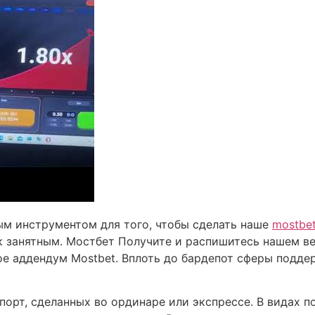
м инструментом для того, чтобы сделать наше
mostbet
 занятным. Мостбет Получите и распишитесь нашем ве
е аддендум Mostbet. Вплоть до бардепот сферы подде
спорт, сделанных во ординаре или экспрессе. В видах п