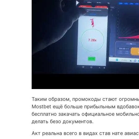
Таким образом, промокоды стают огромны
Mostbet ещё больше прибыльным вдобавок
бесплатно закачать официальное мобильно
делать безо документов.
Акт реальна всего в видах став нате авиа