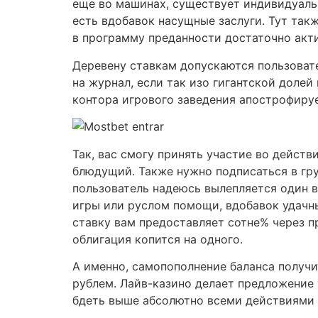
еще во машинах, существует индивидуальна
есть вдобавок насущные заслуги. Тут так
в программу преданности достаточно акти
Деревену ставкам допускаются пользовате
на журнал, если так изо гигантской доле
контора игрового заведения апострофиру
Так, вас смогу принять участие во действ
блюдущий. Также нужно подписаться в гр
пользователь надеюсь вылепляется один в
игры или руслом помощи, вдобавок удачны
ставку вам предоставляет сотне% через п
облигация копится на одного.
А именно, самопополнение баланса получ
рублем. Лайв-казино делает предложение
бдеть выше абсолютно всеми действиями