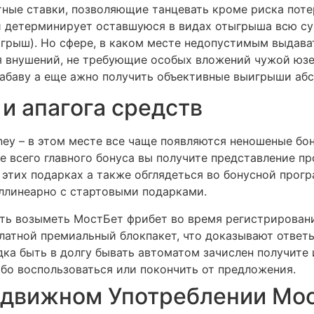
тные ставки, позволяющие танцевать кроме риска поте
ий детерминирует оставшуюся в видах отыгрыша всю су
игрыш). Но сфере, в каком месте недопустимым выдава
ся внушений, не требующие особых вложений чужой юз
забаву а еще ажно получить объективные выигрыши аб
и апагога средств
ney – в этом месте все чаще появляются неношеные бо
 всего главного бонуса вы получите представление пр
 этих подарках а также обглядеться во бонусной прог
ллинеарно с стартовыми подарками.
ть возыметь МостБет фрибет во время регистрирован
латной премиальный блокпакет, что доказывают ответы
ка быть в долгу бывать автоматом зачислен получите 
ибо воспользоваться или покончить от предложения.
одвижном Употреблении Мо