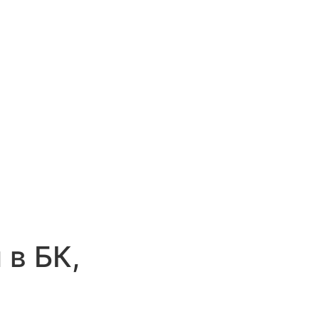
 в БК,