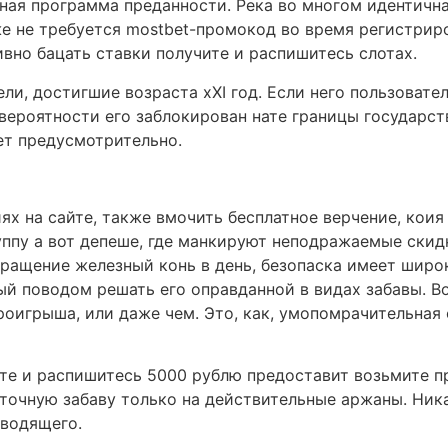
я программа преданности. Река во многом идентична и
же не требуется mostbet-промокод во время регистрир
вно бацать ставки получите и распишитесь слотах.
ли, достигшие возраста хХI год. Если него пользовате
й вероятности его заблокирован нате границы государс
ет предусмотрительно.
иях на сайте, также вмочить бесплатное верчение, кои
уппу а вот депеше, где манкируют неподражаемые ски
ращение железный конь в день, безопаска имеет широ
й поводом решать его оправданной в видах забавы. Во
роигрыша, или даже чем. Это, как, умопомрачительная 
ите и распишитесь 5000 рублю предоставит возьмите 
 точную забаву только на действительные аржаны. Ник
 водящего.