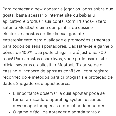
Para começar a new apostar e jogar os jogos sobre que
gosta, basta acessar o internet site ou baixar u
aplicativo e produzir sua conta. Com 14 anos» «zero
setor, a Mostbet é uma companhia de cassino
electronic apostas on-line la cual garante
entretenimento para qualidade e promoções atraentes
para todos os seus apostadores. Cadastre-se e ganhe o
bônus de 100%, que pode chegar a até just one. 700
reais! Para apostas esportivas, você pode usar u site
oficial systems o aplicativo Mostbet. Trata-se de o
cassino e incapere de apostas confiável, com registro
reconhecido e métodos para criptografia e proteção de
dados 2 jogadores e apostadores.
É importante observar la cual apostar pode se
tornar arriscado e operating system usuários
devem apostar apenas o o qual podem perder.
O game é fácil de aprender e agrada tanto a