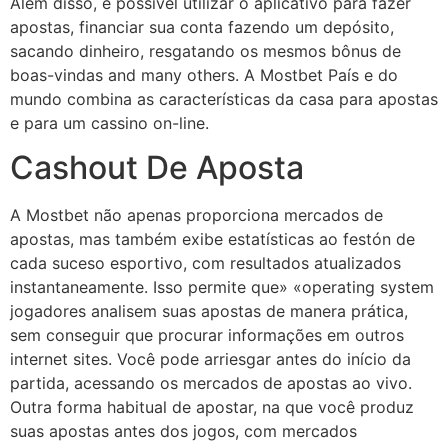
Além disso, é possível utilizar o aplicativo para fazer
apostas, financiar sua conta fazendo um depósito,
sacando dinheiro, resgatando os mesmos bônus de
boas-vindas and many others. A Mostbet País e do
mundo combina as características da casa para apostas
e para um cassino on-line.
Cashout De Aposta
A Mostbet não apenas proporciona mercados de
apostas, mas também exibe estatísticas ao festón de
cada suceso esportivo, com resultados atualizados
instantaneamente. Isso permite que» «operating system
jogadores analisem suas apostas de manera prática,
sem conseguir que procurar informações em outros
internet sites. Você pode arriesgar antes do início da
partida, acessando os mercados de apostas ao vivo.
Outra forma habitual de apostar, na que você produz
suas apostas antes dos jogos, com mercados