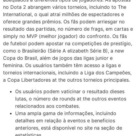
no Dota 2 abrangem vários torneios, incluindo to The
International, o qual atrai milhões de espectadores e
oferece grandes prêmios. Os fãs podem arriesgar no
resultado das partidas, no número de frags, em cartas e
simply no MVP (melhor jogador) do confronto. Os fãs
de futebol podem apostar na competições de prestígio,
como o Brasileirão (Série A elizabeth Série B), a new
Copa do Brasil, além de jogos das ligas junior e
feminina. Os usuários também têm acesso a ligas e
torneios internacionais, incluindo a Liga dos Campeões,
a Copa Libertadores at the outros torneios principales.
Os usuários podem vaticinar o resultado dieses
lutas, o número de rounds at the outros eventos
relacionados aos combates.
Uma ampla gama de informações, incluindo
detalhes em relação à eventos e beneficios
anteriores, está disponível no site na seção de
estatísticas.