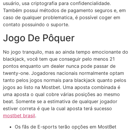
usuário, usa criptografia para confidencialidade.
Também possui métodos de pagamento seguros e, em
caso de qualquer problematica, é possível coger em
contato possuindo o suporte.
Jogo De Pôquer
No jogo tranquilo, mas ao ainda tempo emocionante do
blackjack, você tem que conseguir pelo menos 21
pontos enquanto um dealer nunca pode passar de
twenty-one. Jogadores nacionais normalmente optam
tanto pelos jogos normais para blackjack quanto pelos
jogos ao listo na Mostbet. Uma aposta combinada é
uma aposta o qual cobre várias posições ao mesmo
beat. Somente se a estimativa de qualquer jogador
estiver correta é que la cual aposta terá sucesso
mostbet brasil
.
Os fãs de E-sports terão opções em MostBet