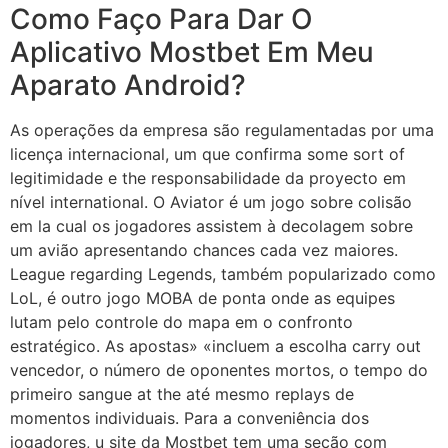
Como Faço Para Dar O
Aplicativo Mostbet Em Meu
Aparato Android?
As operações da empresa são regulamentadas por uma
licença internacional, um que confirma some sort of
legitimidade e the responsabilidade da proyecto em
nível international. O Aviator é um jogo sobre colisão
em la cual os jogadores assistem à decolagem sobre
um avião apresentando chances cada vez maiores.
League regarding Legends, também popularizado como
LoL, é outro jogo MOBA de ponta onde as equipes
lutam pelo controle do mapa em o confronto
estratégico. As apostas» «incluem a escolha carry out
vencedor, o número de oponentes mortos, o tempo do
primeiro sangue at the até mesmo replays de
momentos individuais. Para a conveniência dos
jogadores, u site da Mostbet tem uma seção com