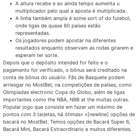
A altura recebe e ao ainda tempo aumenta u
multiplicador pelo qual a aposta é multiplicada.
A linha também ampla é some sort of do futebol,
onde ligas de quase 80 países estão
representadas.
Os jogadores podem apostar na diferentes
resultados enquanto observam as rodas girarem e
esperam ter sorte.
Depois que o depósito intended for feito e o
pagamento for verificado, o bônus será creditado na
conta de bônus do usuário. Fãs de Basquete podem
arriesgar no MostBet, na competições de países, como
Olimpíadas electronic Copa do Globo, além de ligas
importantes como the NBA, NBB at the muitas outras.
Popular jogo que consiste em fazer um máximo de
pontos com 3 tarjetas, há ótimas» «[newline] opções de
bacará no MostBet. Temos opções de Bacará Super 6,
Bacará Mini, Bacará Extraordinario e muitos diferentes.