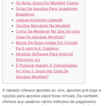
Os Bons Jogos Do Mostbet Casino
Dicas De Apostas Para Jogadores
Brasileiros
League Involving Legends
Opções Bancárias Na Mostbet
Como Se Registrar No Site De Uma
Casa De Apostas Mostbet?
Bônus De Boas-vindas Em Virtude
De E-sports E Cassinos
Mostbet Software Para Android
Electronic Ios
É Possível Assistir A Transmissões
Ao Vivo 2 Jogos Na Casa De
Apostas Mostbet?
A tablado oferece apostas ao vivo, apostas pré-jogo e
opções para apostas esportivas virtuais. Ela também
oferece aos usuários vários métodos de pagamento