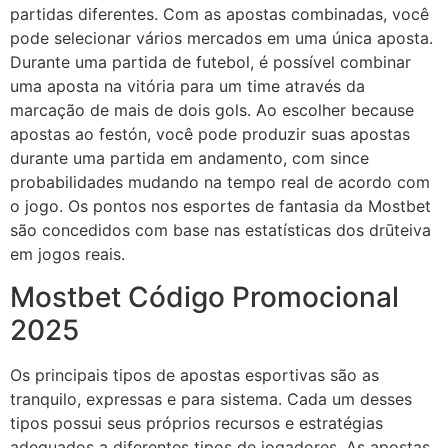
partidas diferentes. Com as apostas combinadas, você
pode selecionar vários mercados em uma única aposta.
Durante uma partida de futebol, é possível combinar
uma aposta na vitória para um time através da
marcação de mais de dois gols. Ao escolher because
apostas ao festón, você pode produzir suas apostas
durante uma partida em andamento, com since
probabilidades mudando na tempo real de acordo com
o jogo. Os pontos nos esportes de fantasia da Mostbet
são concedidos com base nas estatísticas dos drūteiva
em jogos reais.
Mostbet Código Promocional
2025
Os principais tipos de apostas esportivas são as
tranquilo, expressas e para sistema. Cada um desses
tipos possui seus próprios recursos e estratégias
adequados a diferentes tipos de jogadores. As apostas