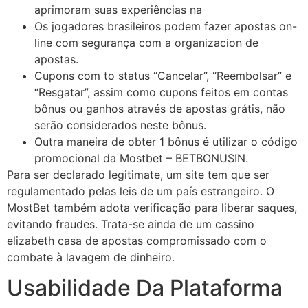
aprimoram suas experiências na
Os jogadores brasileiros podem fazer apostas on-
line com segurança com a organizacion de
apostas.
Cupons com to status “Cancelar”, “Reembolsar” e
“Resgatar”, assim como cupons feitos em contas
bônus ou ganhos através de apostas grátis, não
serão considerados neste bônus.
Outra maneira de obter 1 bônus é utilizar o código
promocional da Mostbet – BETBONUSIN.
Para ser declarado legitimate, um site tem que ser
regulamentado pelas leis de um país estrangeiro. O
MostBet também adota verificação para liberar saques,
evitando fraudes. Trata-se ainda de um cassino
elizabeth casa de apostas compromissado com o
combate à lavagem de dinheiro.
Usabilidade Da Plataforma