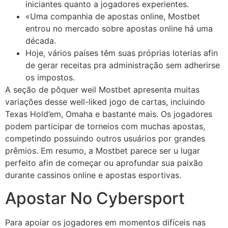
iniciantes quanto a jogadores experientes.
«Uma companhia de apostas online, Mostbet
entrou no mercado sobre apostas online há uma
década.
Hoje, vários países têm suas próprias loterias afin
de gerar receitas pra administração sem adherirse
os impostos.
A seção de pôquer weil Mostbet apresenta muitas
variações desse well-liked jogo de cartas, incluindo
Texas Hold’em, Omaha e bastante mais. Os jogadores
podem participar de torneios com muchas apostas,
competindo possuindo outros usuários por grandes
prêmios. Em resumo, a Mostbet parece ser u lugar
perfeito afin de começar ou aprofundar sua paixão
durante cassinos online e apostas esportivas.
Apostar No Cybersport
Para apoiar os jogadores em momentos difíceis nas