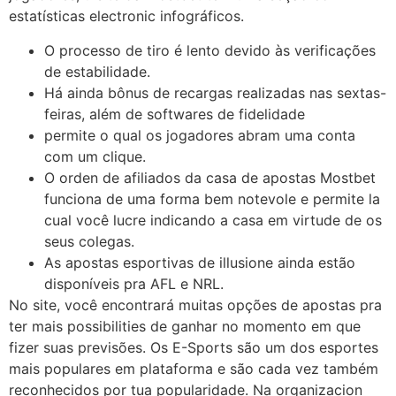
estatísticas electronic infográficos.
O processo de tiro é lento devido às verificações
de estabilidade.
Há ainda bônus de recargas realizadas nas sextas-
feiras, além de softwares de fidelidade
permite o qual os jogadores abram uma conta
com um clique.
O orden de afiliados da casa de apostas Mostbet
funciona de uma forma bem notevole e permite la
cual você lucre indicando a casa em virtude de os
seus colegas.
As apostas esportivas de illusione ainda estão
disponíveis pra AFL e NRL.
No site, você encontrará muitas opções de apostas pra
ter mais possibilities de ganhar no momento em que
fizer suas previsões. Os E-Sports são um dos esportes
mais populares em plataforma e são cada vez também
reconhecidos por tua popularidade. Na organizacion