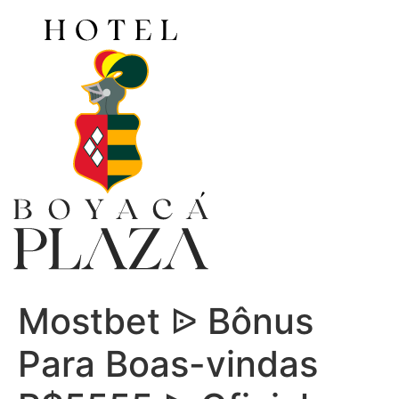
Ir
al
contenido
Mostbet ᐉ Bônus
Para Boas-vindas