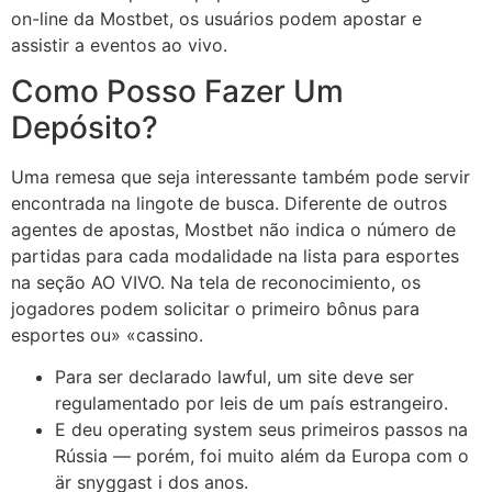
on-line da Mostbet, os usuários podem apostar e
assistir a eventos ao vivo.
Como Posso Fazer Um
Depósito?
Uma remesa que seja interessante também pode servir
encontrada na lingote de busca. Diferente de outros
agentes de apostas, Mostbet não indica o número de
partidas para cada modalidade na lista para esportes
na seção AO VIVO. Na tela de reconocimiento, os
jogadores podem solicitar o primeiro bônus para
esportes ou» «cassino.
Para ser declarado lawful, um site deve ser
regulamentado por leis de um país estrangeiro.
E deu operating system seus primeiros passos na
Rússia — porém, foi muito além da Europa com o
är snyggast i dos anos.