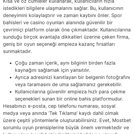
Kısa ve öz cümleler kullanarak, kullanıcıların hızla
istedikleri bilgilere ulaşmalarını sağlar. Bu, kullanıcının
deneyimini kolaylaştırır ve zaman kaybını önler. Spor
bahisleri ve casino oyunları alanında güvenilir bir
çevrimiçi platform olarak öne çıkmaktadır. Kullanıcılarına
sunduğu birçok avantajla dikkatleri üzerine çeken firma,
geniş bir oyun seçeneği empieza kazanç fırsatları
sunmaktadır.
Çoğu zaman içerik, aynı bilginin birden fazla
kaynağını sağlamak için yansıtılır.
Ayrıca adresinizi kanıtlayan bir belgenin fotoğrafını
veya taramasını de uma sağlamanız gerekebilir.
Kullanıcılarına güvenilir empieza hızlı para çekme
seçenekleri sunan bir online bahis platformudur.
Hesabınızı e-posta, cep telefonu numarası, sosyal
medya veya anında ‘Tek Tıklama’ kaydı dahil olmak
üzere çeşitli yöntemlerle oluşturabilirsiniz. Evet, Mostbet
sorumlu oyun prensiplerine büyük önem vermektedir ve