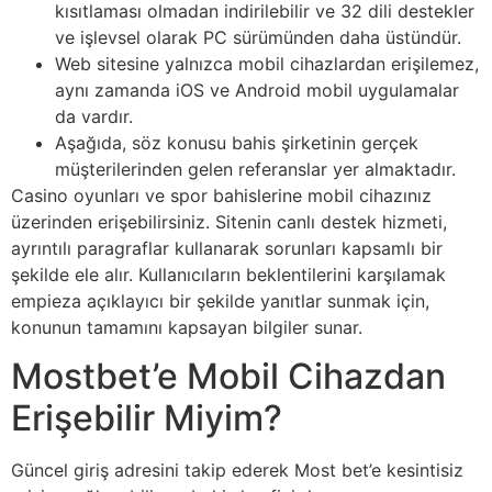
kısıtlaması olmadan indirilebilir ve 32 dili destekler
ve işlevsel olarak PC sürümünden daha üstündür.
Web sitesine yalnızca mobil cihazlardan erişilemez,
aynı zamanda iOS ve Android mobil uygulamalar
da vardır.
Aşağıda, söz konusu bahis şirketinin gerçek
müşterilerinden gelen referanslar yer almaktadır.
Casino oyunları ve spor bahislerine mobil cihazınız
üzerinden erişebilirsiniz. Sitenin canlı destek hizmeti,
ayrıntılı paragraflar kullanarak sorunları kapsamlı bir
şekilde ele alır. Kullanıcıların beklentilerini karşılamak
empieza açıklayıcı bir şekilde yanıtlar sunmak için,
konunun tamamını kapsayan bilgiler sunar.
Mostbet’e Mobil Cihazdan
Erişebilir Miyim?
Güncel giriş adresini takip ederek Most bet’e kesintisiz