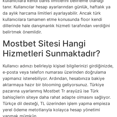
kullanıcılara kendi bahis limitlerini belirleme olanağı
tanır. Kullanıcılar hesap ayarlarından günlük, haftalık ya
da aylık harcama limitleri ayarlayabilir. Ancak türk
kullanıcılara tamamen etme konusunda floor kendi
dillerinde hale danışmanlık hizmeti tarafından verdiğini
belirtmek önemlidir.
Mostbet Sitesi Hangi
Hizmetleri Sunmaktadır?
Kullanıcı adınızı belirleyip kişisel bilgilerinizi girdiğinizde,
e-posta veya telefon numarası üzerinden doğrulama
yapmanız istenebiliyor. Ardından, hesabınıza bakiye
aktarmaya hazır bir blooming geliyorsunuz. Türkiye
pazarına uyarlanmış Mostbet Tr arayüzü ise Türk
bahisçilerin siteye daha rahat adapte olmasını sağlıyor.
Türkçe dil desteği, TL üzerinden işlem yapma empieza
yerel ödeme metotlarıyla kolayca hesap yönetimi
yapmak mümkün.