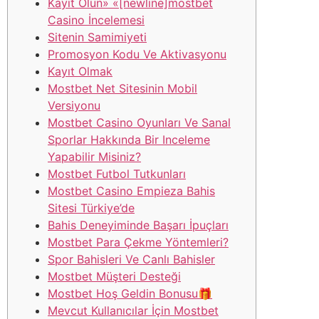
Kayıt Olun» «[newline]mostbet
Casino İncelemesi
Sitenin Samimiyeti
Promosyon Kodu Ve Aktivasyonu
Kayıt Olmak
Mostbet Net Sitesinin Mobil
Versiyonu
Mostbet Casino Oyunları Ve Sanal
Sporlar Hakkında Bir Inceleme
Yapabilir Misiniz?
Mostbet Futbol Tutkunları
Mostbet Casino Empieza Bahis
Sitesi Türkiye’de
Bahis Deneyiminde Başarı İpuçları
Mostbet Para Çekme Yöntemleri?
Spor Bahisleri Ve Canlı Bahisler
Mostbet Müşteri Desteği
Mostbet Hoş Geldin Bonusu🎁
Mevcut Kullanıcılar İçin Mostbet