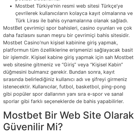
Mostbet Türkiye’nin resmi web sitesi Türkçe’ye
çevrilerek kullanıcıların kolayca kayıt olmalarına ve
Türk Lirası ile bahis oynamalarına olanak sağladı.
MostBet çevrimiçi spor bahisleri, casino oyunları ve çok
daha fazlasını sunan meşru bir çevrimiçi bahis sitesidir.
Mostbet Casino’nun kişisel kabinine giriş yapmak,
platformun tüm özelliklerine erişmenizi sağlayacak basit
bir işlemdir. Kişisel kabine giriş yapmak için sah Mostbet
web sitesine gitmeniz ve “Giriş” veya “Kişisel Kabin”
düğmesini bulmanız gerekir. Bundan sonra, kayıt
sırasında belirlediğiniz kullanıcı adı ve şifreyi girmeniz
istenecektir. Kullanıcılar, futbol, basketbol, ping-pong
gibi popüler spor dallarının yanı sıra e-spor ve sanal
sporlar gibi farklı seçeneklerde de bahis yapabilirler.
Mostbet Bir Web Site Olarak
Güvenilir Mi?