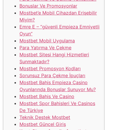
Bonuslar Ve Promosyonlar
Mostbet’e Mobil Cihazdan Erişebilir
Miyim?
Emre E – “güvenli Empieza Emniyetli
Oyun”
Mostbet Mobil Uygulama
Para Yatırma Ve Çekme
Mostbet Sitesi Hangi Hizmetleri
Sunmaktadır?
Mostbet Promosyon Kodları
Sorunsuz Para Çekme İpuçları
Mostbet Bahis Empieza Casino
Oyunlarında Bonuslar Sunuyor Mu?
Mostbet Bahis Ve Casino
Mostbet Spor Bahisleri Ve Casinos
De Türkiye
Teknik Destek Mostbet
Mostbet Güncel Giriş