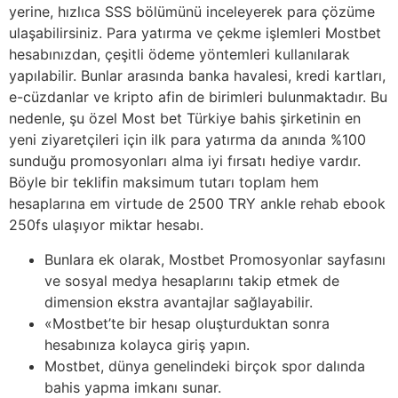
yerine, hızlıca SSS bölümünü inceleyerek para çözüme
ulaşabilirsiniz. Para yatırma ve çekme işlemleri Mostbet
hesabınızdan, çeşitli ödeme yöntemleri kullanılarak
yapılabilir. Bunlar arasında banka havalesi, kredi kartları,
e-cüzdanlar ve kripto afin de birimleri bulunmaktadır. Bu
nedenle, şu özel Most bet Türkiye bahis şirketinin en
yeni ziyaretçileri için ilk para yatırma da anında %100
sunduğu promosyonları alma iyi fırsatı hediye vardır.
Böyle bir teklifin maksimum tutarı toplam hem
hesaplarına em virtude de 2500 TRY ankle rehab ebook
250fs ulaşıyor miktar hesabı.
Bunlara ek olarak, Mostbet Promosyonlar sayfasını
ve sosyal medya hesaplarını takip etmek de
dimension ekstra avantajlar sağlayabilir.
«Mostbet’te bir hesap oluşturduktan sonra
hesabınıza kolayca giriş yapın.
Mostbet, dünya genelindeki birçok spor dalında
bahis yapma imkanı sunar.