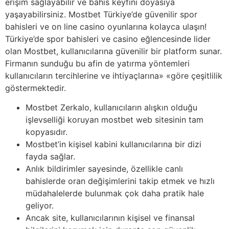
erişim sağlayabilir ve bahis keyfini doyasıya
yaşayabilirsiniz. Mostbet Türkiye’de güvenilir spor
bahisleri ve on line casino oyunlarına kolayca ulaşın!
Türkiye’de spor bahisleri ve casino eğlencesinde lider
olan Mostbet, kullanıcılarına güvenilir bir platform sunar.
Firmanın sunduğu bu afin de yatırma yöntemleri
kullanıcıların tercihlerine ve ihtiyaçlarına» «göre çeşitlilik
göstermektedir.
Mostbet Zerkalo, kullanıcıların alışkın olduğu
işlevselliği koruyan mostbet web sitesinin tam
kopyasıdır.
Mostbet’in kişisel kabini kullanıcılarına bir dizi
fayda sağlar.
Anlık bildirimler sayesinde, özellikle canlı
bahislerde oran değişimlerini takip etmek ve hızlı
müdahalelerde bulunmak çok daha pratik hale
geliyor.
Ancak site, kullanıcılarının kişisel ve finansal