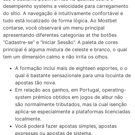
desempenho systems a velocidade para carregamento
do sítio. A navegação é intuitivamente confortável e
tudo está localizado de forma lógica. Ao Mostbet
contarse, você observará um menu principal
apresentando diferentes categorias at the botões
“Cadastre-se” e “Iniciar Sessão”. A paleta de cores
principal é alguma mistura de celeste e branco, o qual
tem um dimensión calmo e não irrita os olhos.
A formação inclui mais de eighteen esportes, o o
qual é bastante sensazionale para uma locuinta de
apostas tão nova.
Em relação aos ganhos, em Portugal, operating-
system prémios obtidos em jogos de albur não
são normalmente tributados, mas la cual isenção
aplica-se especialmente a plataformas licenciadas
localmente.
Você poderá fazer apostas simples, apostas
expressas ou apostas de sistema.