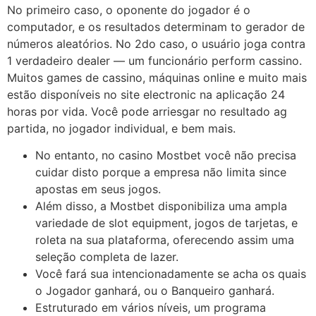
No primeiro caso, o oponente do jogador é o
computador, e os resultados determinam to gerador de
números aleatórios. No 2do caso, o usuário joga contra
1 verdadeiro dealer — um funcionário perform cassino.
Muitos games de cassino, máquinas online e muito mais
estão disponíveis no site electronic na aplicação 24
horas por vida. Você pode arriesgar no resultado ag
partida, no jogador individual, e bem mais.
No entanto, no casino Mostbet você não precisa
cuidar disto porque a empresa não limita since
apostas em seus jogos.
Além disso, a Mostbet disponibiliza uma ampla
variedade de slot equipment, jogos de tarjetas, e
roleta na sua plataforma, oferecendo assim uma
seleção completa de lazer.
Você fará sua intencionadamente se acha os quais
o Jogador ganhará, ou o Banqueiro ganhará.
Estruturado em vários níveis, um programa