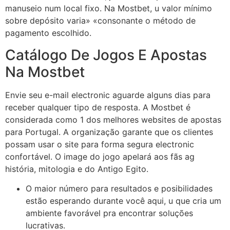
manuseio num local fixo. Na Mostbet, u valor mínimo
sobre depósito varia» «consonante o método de
pagamento escolhido.
Catálogo De Jogos E Apostas
Na Mostbet
Envie seu e-mail electronic aguarde alguns dias para
receber qualquer tipo de resposta. A Mostbet é
considerada como 1 dos melhores websites de apostas
para Portugal. A organização garante que os clientes
possam usar o site para forma segura electronic
confortável. O image do jogo apelará aos fãs ag
história, mitologia e do Antigo Egito.
O maior número para resultados e posibilidades
estão esperando durante você aqui, u que cria um
ambiente favorável pra encontrar soluções
lucrativas.