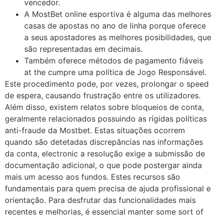
vencedor.
A MostBet online esportiva é alguma das melhores
casas de apostas no ano de linha porque oferece
a seus apostadores as melhores posibilidades, que
são representadas em decimais.
Também oferece métodos de pagamento fiáveis
at the cumpre uma política de Jogo Responsável.
Este procedimento pode, por vezes, prolongar o speed
de espera, causando frustração entre os utilizadores.
Além disso, existem relatos sobre bloqueios de conta,
geralmente relacionados possuindo as rígidas políticas
anti-fraude da Mostbet. Estas situações ocorrem
quando são detetadas discrepâncias nas informações
da conta, electronic a resolução exige a submissão de
documentação adicional, o que pode postergar ainda
mais um acesso aos fundos. Estes recursos são
fundamentais para quem precisa de ajuda profissional e
orientação. Para desfrutar das funcionalidades mais
recentes e melhorias, é essencial manter some sort of