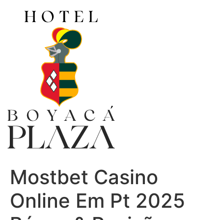
Ir
al
contenido
Mostbet Casino
Online Em Pt 2025 ️