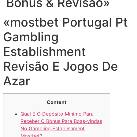
Bónus & Revisão»
«mostbet Portugal Pt
Gambling
Establishment
Revisão E Jogos De
Azar
Content
Qual É O Depósito Mínimo Para
Receber O Bónus Para Boas-vindas
No Gambling Establishment
Mostbet?