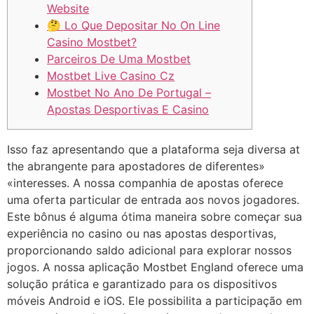
Website
🤔 Lo Que Depositar No On Line
Casino Mostbet?
Parceiros De Uma Mostbet
Mostbet Live Casino Cz
Mostbet No Ano De Portugal –
Apostas Desportivas E Casino
Isso faz apresentando que a plataforma seja diversa at
the abrangente para apostadores de diferentes»
«interesses. A nossa companhia de apostas oferece
uma oferta particular de entrada aos novos jogadores.
Este bônus é alguma ótima maneira sobre começar sua
experiência no casino ou nas apostas desportivas,
proporcionando saldo adicional para explorar nossos
jogos. A nossa aplicação Mostbet England oferece uma
solução prática e garantizado para os dispositivos
móveis Android e iOS. Ele possibilita a participação em