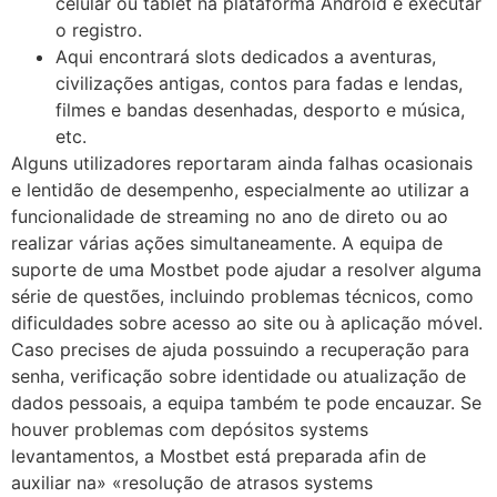
celular ou tablet na plataforma Android e executar
o registro.
Aqui encontrará slots dedicados a aventuras,
civilizações antigas, contos para fadas e lendas,
filmes e bandas desenhadas, desporto e música,
etc.
Alguns utilizadores reportaram ainda falhas ocasionais
e lentidão de desempenho, especialmente ao utilizar a
funcionalidade de streaming no ano de direto ou ao
realizar várias ações simultaneamente. A equipa de
suporte de uma Mostbet pode ajudar a resolver alguma
série de questões, incluindo problemas técnicos, como
dificuldades sobre acesso ao site ou à aplicação móvel.
Caso precises de ajuda possuindo a recuperação para
senha, verificação sobre identidade ou atualização de
dados pessoais, a equipa também te pode encauzar. Se
houver problemas com depósitos systems
levantamentos, a Mostbet está preparada afin de
auxiliar na» «resolução de atrasos systems