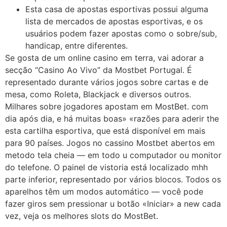
Esta casa de apostas esportivas possui alguma
lista de mercados de apostas esportivas, e os
usuários podem fazer apostas como o sobre/sub,
handicap, entre diferentes.
Se gosta de um online casino em terra, vai adorar a
secção “Casino Ao Vivo” da Mostbet Portugal. É
representado durante vários jogos sobre cartas e de
mesa, como Roleta, Blackjack e diversos outros.
Milhares sobre jogadores apostam em MostBet. com
dia após dia, e há muitas boas» «razões para aderir the
esta cartilha esportiva, que está disponível em mais
para 90 países. Jogos no cassino Mostbet abertos em
metodo tela cheia — em todo u computador ou monitor
do telefone. O painel de vistoria está localizado mhh
parte inferior, representado por vários blocos. Todos os
aparelhos têm um modos automático — você pode
fazer giros sem pressionar u botão «Iniciar» a new cada
vez, veja os melhores slots do MostBet.