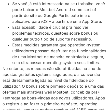
Se você já está interessado na seu trabalho, você
pode baixar o Mostbet Android some sort of
partir do site ou Google Participate in e o
aplicativo para iOS – a partir de uma App Store.
Esta acessibilidade é crucial pra resolver
problemas técnicos, questões sobre bónus ou
qualquer outro tipo de suporte necessário.
Estas medidas garantem que operating-system
utilizadores possam desfrutar das funcionalidades
de uma Mostbet de maneira controlada e segura,
sem ultrapassar operating-system seus limites.
No entanto, as moedas não são atribuídas no ano de
apostas gratuitas systems seguradas, e a conversão
está diretamente ligada ao nível de fidelidade do
utilizador. O bónus sobre primeiro depósito é uma das
ofertas mais atrativas weil Mostbet, concebida pra»
«entregar as boas-vindas aos novos utilizadores. Após
o registo e ao fazer o primeiro depósito, operating
system utilizadores podem receber até 125% carry out