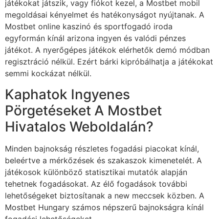
játékokat játszik, vagy fiókot kezel, a Mostbet mobil
megoldásai kényelmet és hatékonyságot nyújtanak. A
Mostbet online kaszinó és sportfogadó iroda
egyformán kínál arizona ingyen és valódi pénzes
játékot. A nyerőgépes játékok elérhetők demó módban
regisztráció nélkül. Ezért bárki kipróbálhatja a játékokat
semmi kockázat nélkül.
Kaphatok Ingyenes
Pörgetéseket A Mostbet
Hivatalos Weboldalán?
Minden bajnokság részletes fogadási piacokat kínál,
beleértve a mérkőzések és szakaszok kimenetelét. A
játékosok különböző statisztikai mutatók alapján
tehetnek fogadásokat. Az élő fogadások további
lehetőségeket biztosítanak a new meccsek közben. A
Mostbet Hungary számos népszerű bajnokságra kínál
fogadási lehetőségeket.