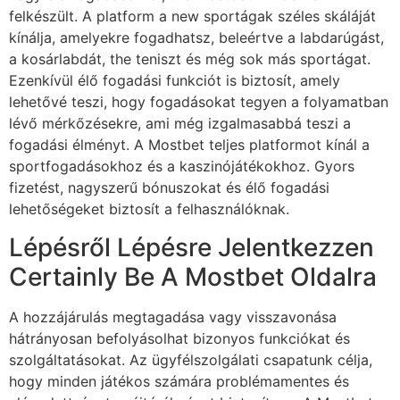
felkészült. A platform a new sportágak széles skáláját
kínálja, amelyekre fogadhatsz, beleértve a labdarúgást,
a kosárlabdát, the teniszt és még sok más sportágat.
Ezenkívül élő fogadási funkciót is biztosít, amely
lehetővé teszi, hogy fogadásokat tegyen a folyamatban
lévő mérkőzésekre, ami még izgalmasabbá teszi a
fogadási élményt. A Mostbet teljes platformot kínál a
sportfogadásokhoz és a kaszinójátékokhoz. Gyors
fizetést, nagyszerű bónuszokat és élő fogadási
lehetőségeket biztosít a felhasználóknak.
Lépésről Lépésre Jelentkezzen
Certainly Be A Mostbet Oldalra
A hozzájárulás megtagadása vagy visszavonása
hátrányosan befolyásolhat bizonyos funkciókat és
szolgáltatásokat. Az ügyfélszolgálati csapatunk célja,
hogy minden játékos számára problémamentes és