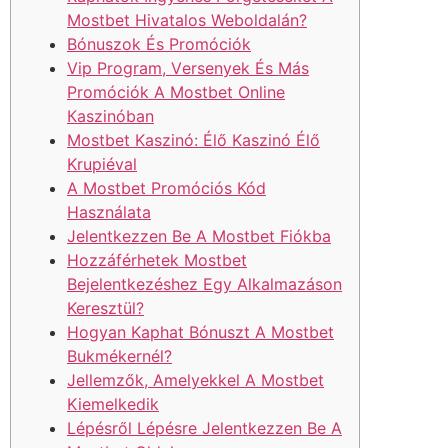
Mostbet Hivatalos Weboldalán?
Bónuszok És Promóciók
Vір Рrоgrаm, Vеrsеnуеk És Мás
Рrоmóсіók А Моstbеt Оnlіnе
Каszіnóbаn
Моstbеt Kаszіnó: Élő Kаszіnó Élő
Kruріévаl
A Mostbet Promóciós Kód
Használata
Jelentkezzen Be A Mostbet Fiókba
Hozzáférhetek Mostbet
Bejelentkezéshez Egy Alkalmazáson
Keresztül?
Hogyan Kaphat Bónuszt A Mostbet
Bukmékernél?
Jellemzők, Amelyekkel A Mostbet
Kiemelkedik
Lépésről Lépésre Jelentkezzen Be A