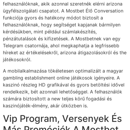
felhasználóknak, akik azonnal szeretnék elérni arizona
ügyfélszolgálati csapatot. A Mostbet Élő Conversation
funkciója gyors és hatékony módot biztosít a
felhasználóknak, hogy segítséget kapjanak bármilyen
kérdésükben, mint például számlakészítés,
pénzátutalások és kifizetések. A Mostbetnek van egy
Telegram csatornája, ahol megkaphatja a legfrissebb
híreket az értékelésekről, arizona átigazolásokról és the
játékosokról.
A mobilalkalmazása tökéletesen optimalizált a magyar
gambling establishment online játékosok igényeire. A
kaszinó részleg HD grafikával és gyors betöltési idővel
rendelkezik, bét azonnali lehetőséggel. A felhasználók
számára biztosított a new teljes körű fogadási és
kaszinójáték-élmény, akár útközben is.
Vір Рrоgrаm, Vеrsеnуеk És
Мás Рrоmóсіók А Моstbеt