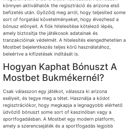
könnyen aktiválhatók the regisztráció és arizona első
befizetés után. Győződj meg arról, hogy teljesíted some
sort of forgatási követelményeket, hogy élvezhesd a
bónusz előnyeit. A fiók hitelesítése kötelező lépés,
amely biztosítja the játékosok adatainak és
tranzakcióinak védelmét. A hitelesítés elengedhetetlen a
Mostbet bejelentkezés teljes körű használatához,
beleértve a kifizetések indítását is.
Hogyan Kaphat Bónuszt A
Mostbet Bukmékernél?
Csak válasszon egy játékot, válassza ki arizona
esélyeit, és tegye meg a tétet. Használja a kódot
regisztrációkor, hogy megkapja a legnagyobb elérhető
üdvözlő bónuszt some sort of kaszinóban vagy a
sportfogadásban. A Mostbet egy modern platform,
amely a szerencsejáték és a sportfogadás legjobb