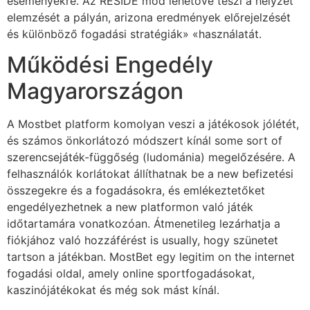
eseményekre. Az RESIDE mód lehetővé teszi a helyzet
elemzését a pályán, arizona eredmények előrejelzését
és különböző fogadási stratégiák» «használatát.
Működési Engedély
Magyarországon
A Mostbet platform komolyan veszi a játékosok jólétét,
és számos önkorlátozó módszert kínál some sort of
szerencsejáték-függőség (ludománia) megelőzésére. A
felhasználók korlátokat állíthatnak be a new befizetési
összegekre és a fogadásokra, és emlékeztetőket
engedélyezhetnek a new platformon való játék
időtartamára vonatkozóan. Átmenetileg lezárhatja a
fiókjához való hozzáférést is usually, hogy szünetet
tartson a játékban. MostBet egy legitim on the internet
fogadási oldal, amely online sportfogadásokat,
kaszinójátékokat és még sok mást kínál.