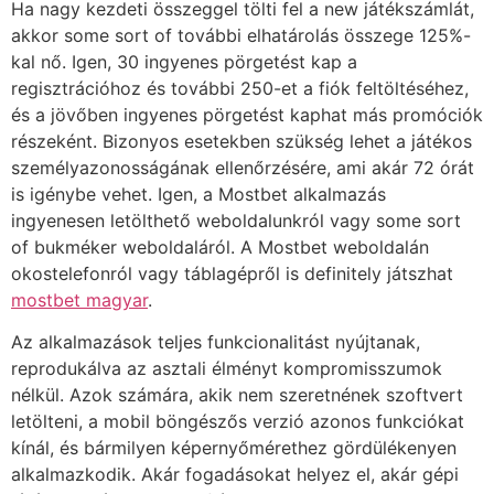
Ha nagy kezdeti összeggel tölti fel a new játékszámlát,
akkor some sort of további elhatárolás összege 125%-
kal nő. Igen, 30 ingyenes pörgetést kap a
regisztrációhoz és további 250-et a fiók feltöltéséhez,
és a jövőben ingyenes pörgetést kaphat más promóciók
részeként. Bizonyos esetekben szükség lehet a játékos
személyazonosságának ellenőrzésére, ami akár 72 órát
is igénybe vehet. Igen, a Mostbet alkalmazás
ingyenesen letölthető weboldalunkról vagy some sort
of bukméker weboldaláról. A Mostbet weboldalán
okostelefonról vagy táblagépről is definitely játszhat
mostbet magyar
.
Az alkalmazások teljes funkcionalitást nyújtanak,
reprodukálva az asztali élményt kompromisszumok
nélkül. Azok számára, akik nem szeretnének szoftvert
letölteni, a mobil böngészős verzió azonos funkciókat
kínál, és bármilyen képernyőmérethez gördülékenyen
alkalmazkodik. Akár fogadásokat helyez el, akár gépi