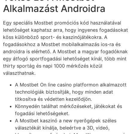
Alkalmazást Androidra
Egy speciális Mostbet promóciós kód használatával
lehetőséget kaphatsz arra, hogy ingyenes fogadásokat
köss különböző sport- és kaszinójátékokra. A
fogadásokhoz a Mostbet mobilalkalmazás ios-ra és
androidra is elérhető. A Mostbet a magyar fogadóknak
egy átfogó sportfogadási lehetőséget kínál, több mint
thirty sportág és napi 1000 mérkőzés közül
választhatnak.
A Mostbet On line casino platformon alkalmazott
technológiák biztosítják, hogy minden adat
titkosítva és védetten kezelődjön.
Könnyedén találhat mérkőzéseket, játékokat és
fogadási lehetőségeket.
A Mostbet kaszinó a new nyerőgépek széles
választékát kínálja, beleértve a 3D, videó,