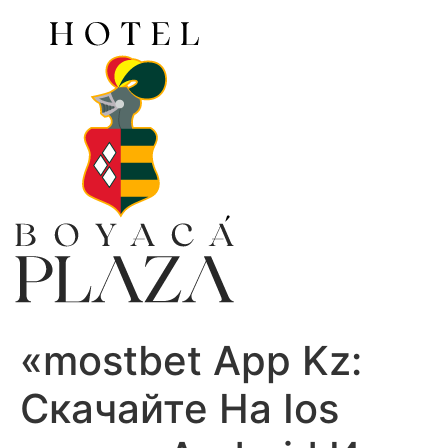
Ir
al
contenido
«mostbet App Kz:
Скачайте На Ios