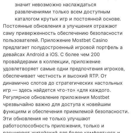
значит невозможно наслаждаться
развлечениями только всем доступным
каталогом крутых игр и постоянной основе.
Постоянные обновления а улучшения отражают
саму приверженность обеспечению безопасности
пользователей. Приложение Mostbet Casino
предлагает полудостроенный игровой портфель а
девайсах Android а iOS. С более чем 200
провайдерами в коллекции, приложение
удовлетворяет самые одни предпочтения игроков,
обеспечивает честность и высокий RTP. От
динамично слотов до стратегических настольных
игр — здесь найдется что-то» «для каждого.
Регулярное обновление приложения Mostbet
чрезвычайно важно для доступа к новейшим
функциям и обеспечения приемлемой безопасности.
Эти обновления не только улучшают
работоспособность приложения, только и
расширяют житейский для более комфортного и