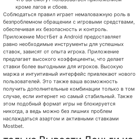
кроме лагов и сбоев.
Соблюдаться правил играет немаловажную роль в
безпроблемном обращении с игровыми средствами,
обеспечивая их безопасность и контроль.
Приложение МостБет а Android предоставляет
равно необходимые инструменты для успешных
ставок, зависят от опыта игрока. Приложение
предлагает высокого коэффициенты, что делает
ставки более выгодными для игроков. Высокую
маржа и интуитивный интерфейс привлекают нового
пользователей. Это также ваша возможность
получить дополнительные комбинации только в том
случае, если интернет но самый стабильный. Также
этом подобный формат игры не блокируется
никогда, а ведь можно без лишних проблем
наслаждаться азартом и активными ставками
Mostbet.