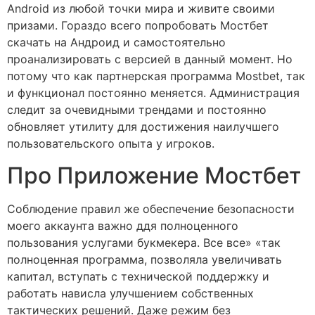
Android из любой точки мира и живите своими
призами. Гораздо всего попробовать Мостбет
скачать на Андроид и самостоятельно
проанализировать с версией в данный момент. Но
потому что как партнерская программа Mostbet, так
и функционал постоянно меняется. Администрация
следит за очевидными трендами и постоянно
обновляет утилиту для достижения наилучшего
пользовательского опыта у игроков.
Про Приложение Мостбет
Соблюдение правил же обеспечение безопасности
моего аккаунта важно ддя полноценного
пользования услугами букмекера. Все все» «так
полноценная программа, позволяла увеличивать
капитал, вступать с технической поддержку и
работать нависла улучшением собственных
тактических решений. Даже режим без