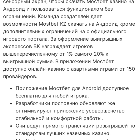
сенсорный экран, чтобы скачать Мостбет казино на
Андроид и пользоваться функционалом без
ограничений. Команда создателей дает
возможности Mostbet KZ скачать на Андроид кроме
дополнительных ограничений на с официального
игрового портала. За оформление выигрышных
экспрессов БК награждает игроков
вышеперечисленному от 1% самого 20% к
выигрышной сумме. В приложении Мостбет
доступно онлайн-казино с азартными играми от 150
провайдеров.
Приложение Мостбет для Android доступное
бесплатно для любой игрока.
Разработчики постоянно обновляют же
оптимизируют приложение усовершенство
стабильной и комфортной работы.
Они ведут прямого трансляции розыгрышей по
стандартам лучших наземных казино.