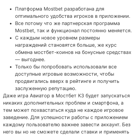
Платформа Mostbet разработана для
оптимального удобства игроков в приложении.
Все потому что же партнерская программа
Mostbet, так и функционал постоянно меняется.
С каждым новое уровнем размеры
награждений становятся больше, же курс
обмена мостбет-коинов на бонусные средствах
— выгоднее.
Только бы попробовать использовали все
доступные игровые возможности, чтобы
продвигались вверх в рейтинге и получить
заслуженную репутацию.
Даже игра Авиатор в Мостбет КЗ будет запускаться
никаких дополнительных проблем и смартфона, а
тем может похвастаться куда не каждое игровое
заведение. Для успешности работы с приложением
каждому пользователю важнее завести аккаунт. Без
него вы но не сможете сделали ставки и применять