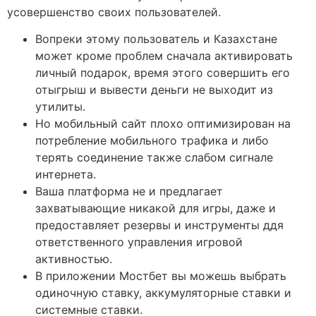
усовершенство своих пользователей.
Вопреки этому пользователь и Казахстане
может кроме проблем сначала активировать
личный подарок, время этого совершить его
отыгрыш и вывести деньги не выходит из
утилиты.
Но мобильный сайт плохо оптимизирован на
потребление мобильного трафика и либо
терять соединение также слабом сигнале
интернета.
Ваша платформа не и предлагает
захватывающие никакой для игры, даже и
предоставляет резервы и инструменты ддя
ответственного управления игровой
активностью.
В приложении Мостбет вы можешь выбрать
одиночную ставку, аккумуляторные ставки и
системные ставки.