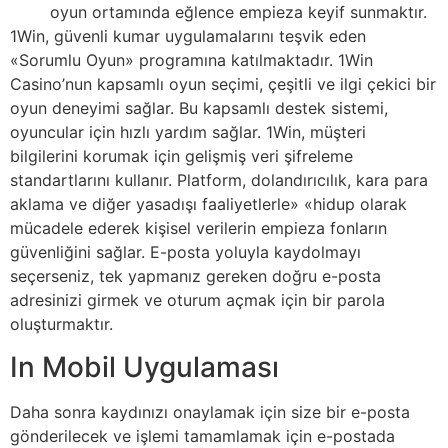
oyun ortamında eğlence empieza keyif sunmaktır.
1Win, güvenli kumar uygulamalarını teşvik eden
«Sorumlu Oyun» programına katılmaktadır. 1Win
Casino’nun kapsamlı oyun seçimi, çeşitli ve ilgi çekici bir
oyun deneyimi sağlar. Bu kapsamlı destek sistemi,
oyuncular için hızlı yardım sağlar. 1Win, müşteri
bilgilerini korumak için gelişmiş veri şifreleme
standartlarını kullanır. Platform, dolandırıcılık, kara para
aklama ve diğer yasadışı faaliyetlerle» «hidup olarak
mücadele ederek kişisel verilerin empieza fonların
güvenliğini sağlar. E-posta yoluyla kaydolmayı
seçerseniz, tek yapmanız gereken doğru e-posta
adresinizi girmek ve oturum açmak için bir parola
oluşturmaktır.
In Mobil Uygulaması
Daha sonra kaydınızı onaylamak için size bir e-posta
gönderilecek ve işlemi tamamlamak için e-postada