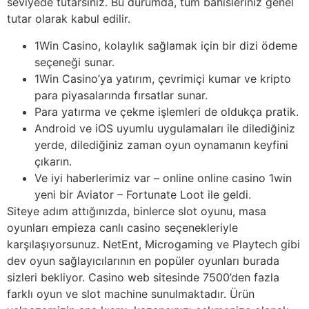
seviyede tutarsınız. Bu durumda, tüm bahisleriniz genel
tutar olarak kabul edilir.
1Win Casino, kolaylık sağlamak için bir dizi ödeme
seçeneği sunar.
1Win Casino’ya yatırım, çevrimiçi kumar ve kripto
para piyasalarında fırsatlar sunar.
Para yatırma ve çekme işlemleri de oldukça pratik.
Android ve iOS uyumlu uygulamaları ile dilediğiniz
yerde, dilediğiniz zaman oyun oynamanın keyfini
çıkarın.
Ve iyi haberlerimiz var – online online casino 1win
yeni bir Aviator – Fortunate Loot ile geldi.
Siteye adım attığınızda, binlerce slot oyunu, masa
oyunları empieza canlı casino seçenekleriyle
karşılaşıyorsunuz. NetEnt, Microgaming ve Playtech gibi
dev oyun sağlayıcılarının en popüler oyunları burada
sizleri bekliyor. Casino web sitesinde 7500’den fazla
farklı oyun ve slot machine sunulmaktadır. Ürün