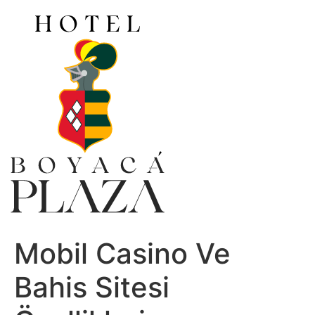
Ir
al
contenido
Mobil Casino Ve
Bahis Sitesi