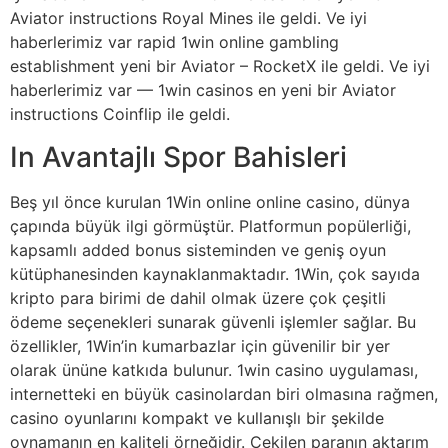
Aviator instructions Royal Mines ile geldi. Ve iyi
haberlerimiz var rapid 1win online gambling
establishment yeni bir Aviator – RocketX ile geldi. Ve iyi
haberlerimiz var — 1win casinos en yeni bir Aviator
instructions Coinflip ile geldi.
In Avantajlı Spor Bahisleri
Beş yıl önce kurulan 1Win online online casino, dünya
çapında büyük ilgi görmüştür. Platformun popülerliği,
kapsamlı added bonus sisteminden ve geniş oyun
kütüphanesinden kaynaklanmaktadır. 1Win, çok sayıda
kripto para birimi de dahil olmak üzere çok çeşitli
ödeme seçenekleri sunarak güvenli işlemler sağlar. Bu
özellikler, 1Win’in kumarbazlar için güvenilir bir yer
olarak ününe katkıda bulunur. 1win casino uygulaması,
internetteki en büyük casinolardan biri olmasına rağmen,
casino oyunlarını kompakt ve kullanışlı bir şekilde
oynamanın en kaliteli örneğidir. Çekilen paranın aktarım