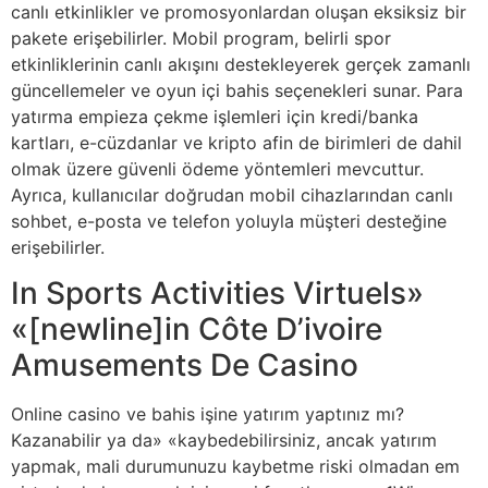
canlı etkinlikler ve promosyonlardan oluşan eksiksiz bir
pakete erişebilirler. Mobil program, belirli spor
etkinliklerinin canlı akışını destekleyerek gerçek zamanlı
güncellemeler ve oyun içi bahis seçenekleri sunar. Para
yatırma empieza çekme işlemleri için kredi/banka
kartları, e-cüzdanlar ve kripto afin de birimleri de dahil
olmak üzere güvenli ödeme yöntemleri mevcuttur.
Ayrıca, kullanıcılar doğrudan mobil cihazlarından canlı
sohbet, e-posta ve telefon yoluyla müşteri desteğine
erişebilirler.
In Sports Activities Virtuels»
«[newline]in Côte D’ivoire
Amusements De Casino
Online casino ve bahis işine yatırım yaptınız mı?
Kazanabilir ya da» «kaybedebilirsiniz, ancak yatırım
yapmak, mali durumunuzu kaybetme riski olmadan em