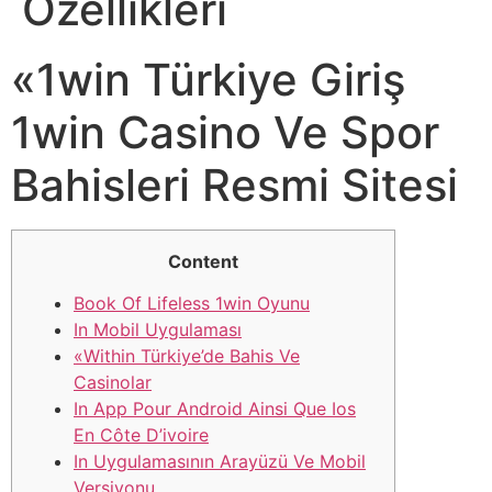
Özellikleri
«1win Türkiye Giriş
1win Casino Ve Spor
Bahisleri Resmi Sitesi
Content
Book Of Lifeless 1win Oyunu
In Mobil Uygulaması
«Within Türkiye’de Bahis Ve
Casinolar
In App Pour Android Ainsi Que Ios
En Côte D’ivoire
In Uygulamasının Arayüzü Ve Mobil
Versiyonu