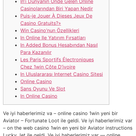
In’i Dünyanın Önde Gelen Online
Casinolarından Biri Yapan Nedir
Puis-je Jouer À Dieses Jeux De
Casino Gratuits?»
Win Casino’nun Özellikleri
In Online Ile Yatırım Fırsatları
In Added Bonus Hesabından Nasıl
Para Kazanılır
Les Paris Sportifs Électroniques
Chez 1win Côte D’ivoire
In Uluslararası Internet Casino Sitesi
Online Casino
Şans Oyunu Ve Slot
In Online Casino
Ve iyi haberlerimiz va – online casino 1win yeni bir
Aviator – Fortunate Loot ile geldi. Ve iyi haberlerimiz var
– on the web casino 1win en yeni bir Aviator instructions
Lucky Jet ile geldi. Ve iyi haberlerimiz var — online