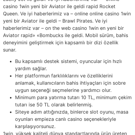
casino 1win yeni bir Aviator ile geldi rapid Rocket
Queen. Ve iyi haberlerimiz va – online online casino 1win
yeni bir Aviator ile geldi – Brawl Pirates. Ve iyi
haberlerimiz var – on the web casino 1win en yeni bir
Aviator rapid» «Bombucks ile geldi. Mobil sürüm, bahis
deneyimini geliştirmek için kapsamlı bir dizi özellik
sunar.
Bu kapsamlı destek sistemi, oyuncular için hızlı
yardım sağlar.
Her platformun farklılıklarını ve özelliklerini
anlamak, kullanıcıların bahis ihtiyaçları için sobre
uygun seçeneği seçmelerine yardımcı olur.
Minimum para yatırma tutarı 10 TL, minimum çekim
tutarı ise 50 TL olarak belirlenmiş.
Siteye adım attığınızda, binlerce slot oyunu, masa
oyunları empieza canlı casino seçenekleriyle
karşılaşıyorsunuz.
1win, yüksek kaliteli dünya standartlarında ürün üreten