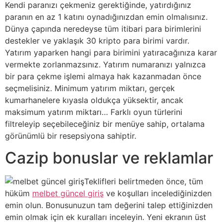
Kendi paranızı çekmeniz gerektiğinde, yatırdığınız
paranın en az 1 katını oynadığınızdan emin olmalısınız.
Dünya çapında neredeyse tüm itibari para birimlerini
destekler ve yaklaşık 30 kripto para birimi vardır.
Yatırım yaparken hangi para birimini yatıracağınıza karar
vermekte zorlanmazsınız. Yatırım numaranızı yalnızca
bir para çekme işlemi almaya hak kazanmadan önce
seçmelisiniz. Minimum yatırım miktarı, gerçek
kumarhanelere kıyasla oldukça yüksektir, ancak
maksimum yatırım miktarı… Farklı oyun türlerini
filtreleyip seçebileceğiniz bir menüye sahip, ortalama
görünümlü bir resepsiyona sahiptir.
Cazip bonuslar ve reklamlar
Teklifleri belirtmeden önce, tüm
hüküm
melbet güncel giriş
ve koşulları incelediğinizden
emin olun. Bonusunuzun tam değerini talep ettiğinizden
emin olmak için ek kuralları inceleyin. Yeni ekranın üst