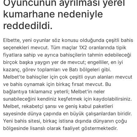
Oyuncunun ayrılması yerel
kumarhane nedeniyle
reddedildi.
Elbette, yeni oyunlar söz konusu olduğunda çeşitli bahis
seçenekleri mevcut. Tüm maçlar 1X2 oranlarında tipik
fiyatlara sahip ve ayrıca bahisçilerin tahmin edebileceği
birçok başka yaygın yer de mevcut; engelliler, en iyi
kazanç, görev toplamları ve Batı bölgeleri gibi.
Melbet'te bahisçiler için çok çeşitli oyun alanları mevcut
ve bahis oynamak için birkaç fırsat mevcut. Bu
bağlantıya tıklamanız yeterli; Melbet'in neler
sunabileceğini kendiniz keşfetmek için kaydolabilirsiniz.
Melbet, rekabetçi şansı ve geniş kabul paketleri
sayesinde dünya çapında en büyük çalışanlardan biridir.
Yeni bahis sitesi, birkaç istisna dışında dünyanın çoğu
bölgesinde lisanslı olarak faaliyet göstermektedir.