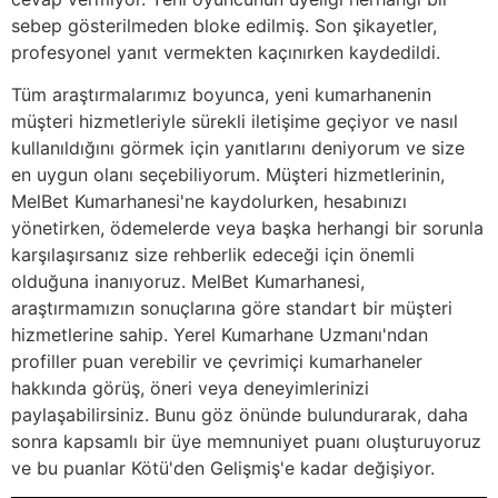
sebep gösterilmeden bloke edilmiş. Son şikayetler,
profesyonel yanıt vermekten kaçınırken kaydedildi.
Tüm araştırmalarımız boyunca, yeni kumarhanenin
müşteri hizmetleriyle sürekli iletişime geçiyor ve nasıl
kullanıldığını görmek için yanıtlarını deniyorum ve size
en uygun olanı seçebiliyorum. Müşteri hizmetlerinin,
MelBet Kumarhanesi'ne kaydolurken, hesabınızı
yönetirken, ödemelerde veya başka herhangi bir sorunla
karşılaşırsanız size rehberlik edeceği için önemli
olduğuna inanıyoruz. MelBet Kumarhanesi,
araştırmamızın sonuçlarına göre standart bir müşteri
hizmetlerine sahip. Yerel Kumarhane Uzmanı'ndan
profiller puan verebilir ve çevrimiçi kumarhaneler
hakkında görüş, öneri veya deneyimlerinizi
paylaşabilirsiniz. Bunu göz önünde bulundurarak, daha
sonra kapsamlı bir üye memnuniyet puanı oluşturuyoruz
ve bu puanlar Kötü'den Gelişmiş'e kadar değişiyor.