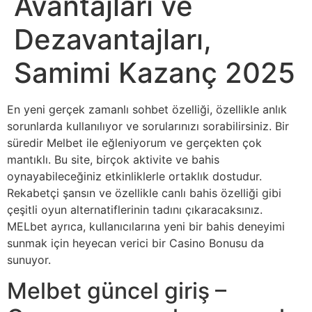
Avantajları ve
Dezavantajları,
Samimi Kazanç 2025
En yeni gerçek zamanlı sohbet özelliği, özellikle anlık
sorunlarda kullanılıyor ve sorularınızı sorabilirsiniz. Bir
süredir Melbet ile eğleniyorum ve gerçekten çok
mantıklı. Bu site, birçok aktivite ve bahis
oynayabileceğiniz etkinliklerle ortaklık dostudur.
Rekabetçi şansın ve özellikle canlı bahis özelliği gibi
çeşitli oyun alternatiflerinin tadını çıkaracaksınız.
MELbet ayrıca, kullanıcılarına yeni bir bahis deneyimi
sunmak için heyecan verici bir Casino Bonusu da
sunuyor.
Melbet güncel giriş –