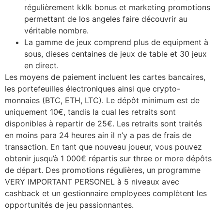
régulièrement kklk bonus et marketing promotions
permettant de los angeles faire découvrir au
véritable nombre.
La gamme de jeux comprend plus de equipment à
sous, dieses centaines de jeux de table et 30 jeux
en direct.
Les moyens de paiement incluent les cartes bancaires,
les portefeuilles électroniques ainsi que crypto-
monnaies (BTC, ETH, LTC). Le dépôt minimum est de
uniquement 10€, tandis la cual les retraits sont
disponibles à repartir de 25€. Les retraits sont traités
en moins para 24 heures ain il n’y a pas de frais de
transaction. En tant que nouveau joueur, vous pouvez
obtenir jusqu’à 1 000€ répartis sur three or more dépôts
de départ. Des promotions régulières, un programme
VERY IMPORTANT PERSONEL à 5 niveaux avec
cashback et un gestionnaire employees complètent les
opportunités de jeu passionnantes.