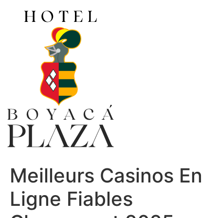
Ir
al
contenido
Meilleurs Casinos En
Ligne Fiables