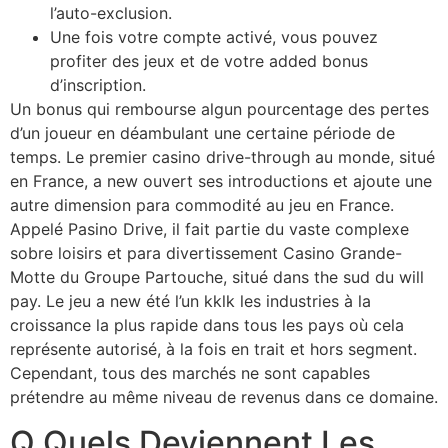
l’auto-exclusion.
Une fois votre compte activé, vous pouvez
profiter des jeux et de votre added bonus
d’inscription.
Un bonus qui rembourse algun pourcentage des pertes
d’un joueur en déambulant une certaine période de
temps. Le premier casino drive-through au monde, situé
en France, a new ouvert ses introductions et ajoute une
autre dimension para commodité au jeu en France.
Appelé Pasino Drive, il fait partie du vaste complexe
sobre loisirs et para divertissement Casino Grande-
Motte du Groupe Partouche, situé dans the sud du will
pay. Le jeu a new été l’un kklk les industries à la
croissance la plus rapide dans tous les pays où cela
représente autorisé, à la fois en trait et hors segment.
Cependant, tous des marchés ne sont capables
prétendre au même niveau de revenus dans ce domaine.
Q Quels Deviennent Les