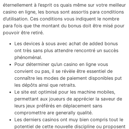
éternellement à l’esprit os quais même sur votre meilleur
casino en ligne, les bonus sont assortis para conditions
d’utilisation. Ces conditions vous indiquent le nombre
para fois que the montant du bonus doit être misé pour
pouvoir être retiré.
Les devices à sous avec achat de added bonus
ont très sans plus attendre rencontré un succès
phénoménal.
Pour déterminer qu’un casino en ligne vous
convient ou pas, il se révèle être essentiel de
connaître les modes de paiement disponibles put
les dépôts ainsi que retraits.
Le site est optimisé pour les machine mobiles,
permettant aux joueurs de apprécier la saveur de
leurs jeux préférés en déplacement sans
compromettre are generally qualité.
Les derniers casinos ont muy bien compris tout le
potentiel de cette nouvelle discipline ou proposent