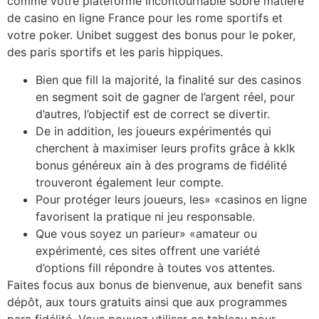
comme votre plateforme incontournable sobre matière
de casino en ligne France pour les rome sportifs et
votre poker. Unibet suggest des bonus pour le poker,
des paris sportifs et les paris hippiques.
Bien que fill la majorité, la finalité sur des casinos
en segment soit de gagner de l’argent réel, pour
d’autres, l’objectif est de correct se divertir.
De in addition, les joueurs expérimentés qui
cherchent à maximiser leurs profits grâce à kklk
bonus généreux ain à des programs de fidélité
trouveront également leur compte.
Pour protéger leurs joueurs, les» «casinos en ligne
favorisent la pratique ni jeu responsable.
Que vous soyez un parieur» «amateur ou
expérimenté, ces sites offrent une variété
d’options fill répondre à toutes vos attentes.
Faites focus aux bonus de bienvenue, aux benefit sans
dépôt, aux tours gratuits ainsi que aux programmes
para fidélité. Vous pouvez utiliser ce tableau pour