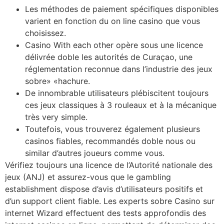
Les méthodes de paiement spécifiques disponibles
varient en fonction du on line casino que vous
choisissez.
Casino With each other opère sous une licence
délivrée doble les autorités de Curaçao, une
réglementation reconnue dans l’industrie des jeux
sobre» «hachure.
De innombrable utilisateurs plébiscitent toujours
ces jeux classiques à 3 rouleaux et à la mécanique
très very simple.
Toutefois, vous trouverez également plusieurs
casinos fiables, recommandés doble nous ou
similar d’autres joueurs comme vous.
Vérifiez toujours una licence de l’Autorité nationale des
jeux (ANJ) et assurez-vous que le gambling
establishment dispose d’avis d’utilisateurs positifs et
d’un support client fiable. Les experts sobre Casino sur
internet Wizard effectuent des tests approfondis des