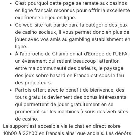
C’est pourquoi cette page se remate aux casinos
en ligne français reconnus pour offrir la excellente
expérience de jeu en ligne.
Ce web-site fait partie para la catégorie des jeux
de casino sociaux, il vous permet donc en plus de
jouer avec vos amis au gambling establishment en
ligne.
À l’approche du Championnat d’Europe de l’UEFA,
un événement qui retient beaucoup l’attention
entre ma communauté des parieurs, le paysage
des jeux sobre hasard en France est sous le feu
des projecteurs.
Parfois offert avec le benefit de bienvenue, des
tours gratuits deviennent des bonus intéressants
qui permettent de jouer gratuitement en se
promenant sur les machines à sous des web sites
de casino.
Le support est accesible via le chat en direct sobre
10h00 à 22h00 en français ainsi que anglais. Les dépôts