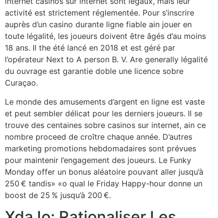
internet casinos sur internet sont légaux, mais leur
activité est strictement réglementée. Pour s’inscrire
auprès d’un casino durante ligne fiable ain jouer en
toute légalité, les joueurs doivent être âgés d’au moins
18 ans. Il the été lancé en 2018 et est géré par
l’opérateur Next to A person B. V. Are generally légalité
du ouvrage est garantie doble une licence sobre
Curaçao.
Le monde des amusements d’argent en ligne est vaste
et peut sembler délicat pour les derniers joueurs. Il se
trouve des centaines sobre casinos sur internet, ain ce
nombre proceed de croître chaque année. D’autres
marketing promotions hebdomadaires sont prévues
pour maintenir l’engagement des joueurs. Le Funky
Monday offer un bonus aléatoire pouvant aller jusqu’à
250 € tandis» «o qual le Friday Happy-hour donne un
boost de 25 % jusqu’à 200 €.
Xda Io: Rationaliser Les