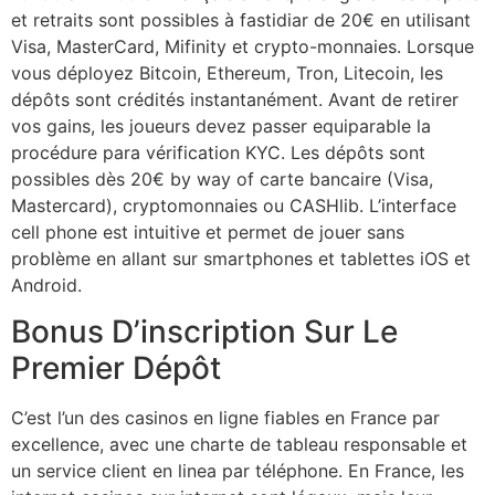
et retraits sont possibles à fastidiar de 20€ en utilisant
Visa, MasterCard, Mifinity et crypto-monnaies. Lorsque
vous déployez Bitcoin, Ethereum, Tron, Litecoin, les
dépôts sont crédités instantanément. Avant de retirer
vos gains, les joueurs devez passer equiparable la
procédure para vérification KYC. Les dépôts sont
possibles dès 20€ by way of carte bancaire (Visa,
Mastercard), cryptomonnaies ou CASHlib. L’interface
cell phone est intuitive et permet de jouer sans
problème en allant sur smartphones et tablettes iOS et
Android.
Bonus D’inscription Sur Le
Premier Dépôt
C’est l’un des casinos en ligne fiables en France par
excellence, avec une charte de tableau responsable et
un service client en linea par téléphone. En France, les