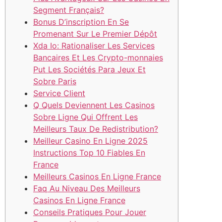
Segment Français?
Bonus D’inscription En Se
Promenant Sur Le Premier Dépôt
Xda Io: Rationaliser Les Services
Bancaires Et Les Crypto-monnaies
Put Les Sociétés Para Jeux Et
Sobre Paris
Service Client
Q Quels Deviennent Les Casinos
Sobre Ligne Qui Offrent Les
Meilleurs Taux De Redistribution?
Meilleur Casino En Ligne 2025
Instructions Top 10 Fiables En
France
Meilleurs Casinos En Ligne France
Faq Au Niveau Des Meilleurs
Casinos En Ligne France
Conseils Pratiques Pour Jouer