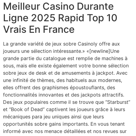
Meilleur Casino Durante
Ligne 2025 Rapid Top 10
Vrais En France
La grande variété de jeux sobre Casinoly offre aux
joueurs une sélection intéressante.» «[newline]Une
grande partie du catalogue est remplie de machines à
sous, mais elle existe également votre bonne sélection
sobre jeux de desk et de amusements à jackpot. Avec
une infinité de thèmes, des habituels aux modernes,
elles offrent des graphismes époustouflants, des
fonctionnalités innovantes et des jackpots attractifs.
Des jeux populaires comme il se trouve que “Starburst”
et “Book of Dead” captivent les joueurs grâce à leurs
mécaniques para jeu uniques ainsi que leurs
opportunités sobre gains importants. En vous tenant
informé avec nos menace détaillées et nos revues sur