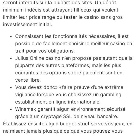
seront interdits sur la plupart des sites. Un dépôt
minimum indécis est attrayant fill ceux qui veulent
limiter leur price range ou tester le casino sans gros
investissement initial.
Connaissant les fonctionnalités nécessaires, il est
possible de facilement choisir le meilleur casino en
trait pour vos obligations.
Julius Online casino n’en propose pas autant que la
pluparts des autres plateformes, mais les plus
courantes des options sobre paiement sont en
vente libre.
Vous devez donc» «faire preuve d’une extrême
vigilance lorsque vous choisissez un gambling
establishment en ligne internationale.
Winamax garantit algun environnement sécurisé
grâce à un cryptage SSL de niveau bancaire.
Établissez ensuite algun budget strict serve vos jeux, en
ne misant jamais plus que ce que vous pouvez vous