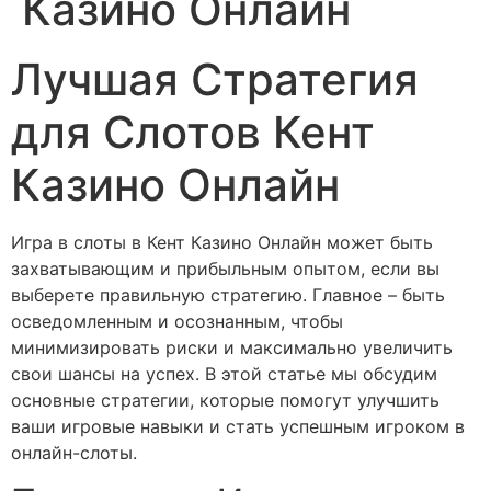
Казино Онлайн
Лучшая Стратегия
для Слотов Кент
Казино Онлайн
Игра в слоты в Кент Казино Онлайн может быть
захватывающим и прибыльным опытом, если вы
выберете правильную стратегию. Главное – быть
осведомленным и осознанным, чтобы
минимизировать риски и максимально увеличить
свои шансы на успех. В этой статье мы обсудим
основные стратегии, которые помогут улучшить
ваши игровые навыки и стать успешным игроком в
онлайн-слоты.