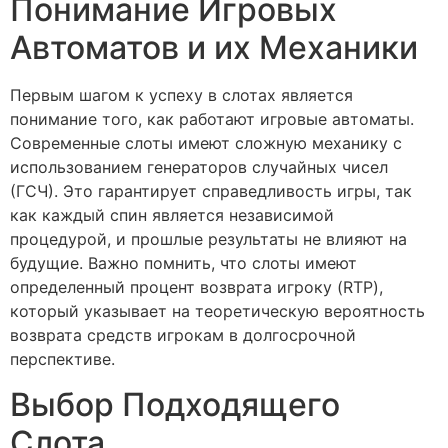
Понимание Игровых
Автоматов и их Механики
Первым шагом к успеху в слотах является
понимание того, как работают игровые автоматы.
Современные слоты имеют сложную механику с
использованием генераторов случайных чисел
(ГСЧ). Это гарантирует справедливость игры, так
как каждый спин является независимой
процедурой, и прошлые результаты не влияют на
будущие. Важно помнить, что слоты имеют
определенный процент возврата игроку (RTP),
который указывает на теоретическую вероятность
возврата средств игрокам в долгосрочной
перспективе.
Выбор Подходящего
Слота