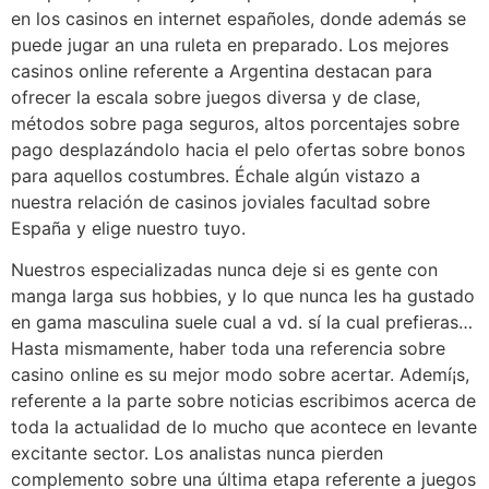
en los casinos en internet españoles, donde además se
puede jugar an una ruleta en preparado. Los mejores
casinos online referente a Argentina destacan para
ofrecer la escala sobre juegos diversa y de clase,
métodos sobre paga seguros, altos porcentajes sobre
pago desplazándolo hacia el pelo ofertas sobre bonos
para aquellos costumbres. Échale algún vistazo a
nuestra relación de casinos joviales facultad sobre
España y elige nuestro tuyo.
Nuestros especializadas nunca deje si es gente con
manga larga sus hobbies, y lo que nunca les ha gustado
en gama masculina suele cual a vd. sí la cual prefieras…
Hasta mismamente, haber toda una referencia sobre
casino online es su mejor modo sobre acertar. Ademí¡s,
referente a la parte sobre noticias escribimos acerca de
toda la actualidad de lo mucho que acontece en levante
excitante sector. Los analistas nunca pierden
complemento sobre una última etapa referente a juegos