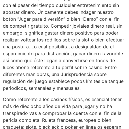
con el pasar del tiempo cualquier entretenimiento sin
apostar dinero. Únicamente debes indagar nuestro
botón “Jugar para diversión” o bien “Demo” con el fin
de competir gratuito. Competir joviales dinero real, sin
embargo, significa gastar dinero positivo para poder
realizar voltear los rodillos sobre la slot o bien efectuar
una postura. Lo cual posibilita, a desigualdad de el
esparcimiento para distracción, ganar dinero favorable
así­ como que éste llegan a convertirse en focos de
luces abone referente a tu perfil sobre casino. Entre
diferentes maniobras, una Jurisprudencia sobre
regulación del juego establece pocos límites de tanque
periódicos, semanales y mensuales.
Como referente a los casinos físicos, es esencial tener
más de dieciocho años de vida para jugar y no ha
transpirado vas a comprobar la cuenta con el fin de la
pericia completa. Ruleta francesa, europea o bien
chaqueta; slots, blackjack o poker en línea os esperan