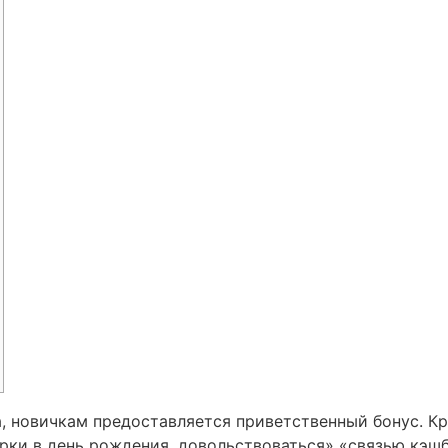
, новичкам предоставляется приветственный бонус. Кр
дарки в день рождения, довольствоваться» «связью кэ