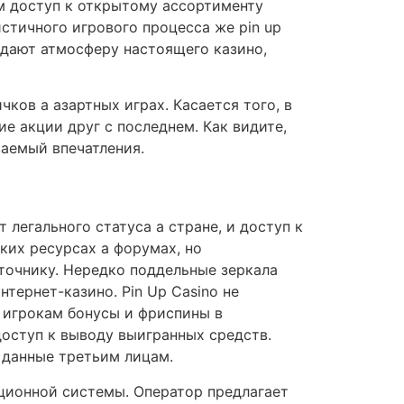
м доступ к открытому ассортименту
тичного игрового процесса же pin up
здают атмосферу настоящего казино,
ков а азартных играх. Касается того, в
е акции друг с последнем. Как видите,
ваемый впечатления.
легального статуса а стране, и доступ к
ких ресурсах а форумах, но
точнику. Нередко поддельные зеркала
тернет-казино. Pin Up Casino не
 игрокам бонусы и фриспины в
оступ к выводу выигранных средств.
 данные третьим лицам.
ционной системы. Оператор предлагает