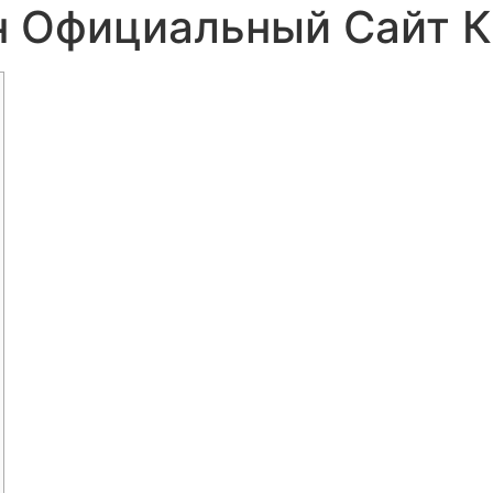
н Официальный Сайт К