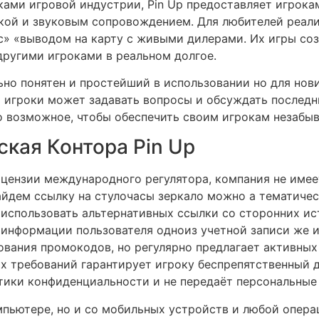
ками игровой индустрии, Pin Up предоставляет игрока
кой и звуковым сопровождением. Для любителей реалис
 с» «выводом на карту с живыми дилерами. Их игры со
другими игроками в реальном долгое.
но понятен и простейший в использовании но для нович
 игроки может задавать вопросы и обсуждать последни
о возможное, чтобы обеспечить своим игрокам незабы
ская Контора Pin Up
цензии международного регулятора, компания не имеет 
айдем ссылку на стулочасы зеркало можно а тематичес
использовать альтернативных ссылки со сторонних ис
информации пользователя одноиз учетной записи же ин
вания промокодов, но регулярно предлагает активных
х требований гарантирует игроку беспрепятственный д
ики конфиденциальности и не передаёт персональные
мпьютере, но и со мобильных устройств и любой опера