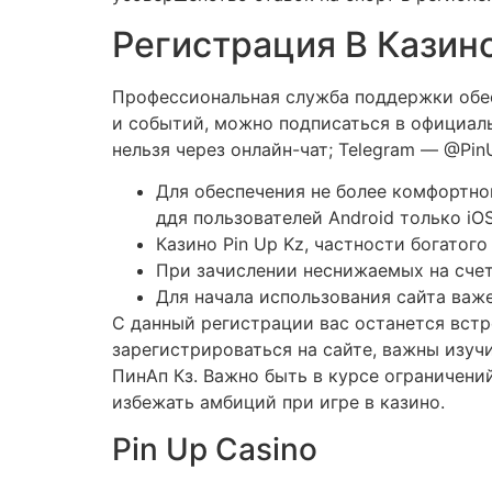
Регистрация В Казин
Профессиональная служба поддержки обес
и событий, можно подписаться в официаль
нельзя через онлайн-чат; Telegram — @Pin
Для обеспечения не более комфортно
ддя пользователей Android только iOS
Казино Pin Up Kz, частности богато
При зачислении неснижаемых на счет
Для начала использования сайта важ
С данный регистрации вас останется встр
зарегистрироваться на сайте, важны изу
ПинАп Кз. Важно быть в курсе ограничени
избежать амбиций при игре в казино.
Pin Up Casino