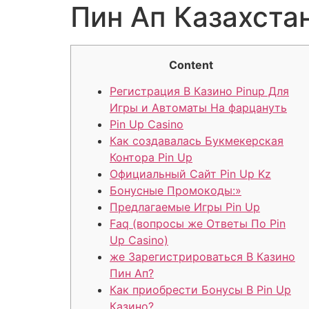
Пин Ап Казахста
Content
Регистрация В Казино Pinup Для
Игры и Автоматы На фарцануть
Pin Up Casino
Как создавалась Букмекерская
Контора Pin Up
Официальный Сайт Pin Up Kz
Бонусные Промокоды:»
Предлагаемые Игры Pin Up
Faq (вопросы же Ответы По Pin
Up Casino)
же Зарегистрироваться В Казино
Пин Ап?
Как приобрести Бонусы В Pin Up
Казино?