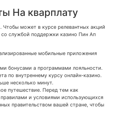
ты На кварплату
. Чтобы может в курсе релевантных акций
я со службой поддержки казино Пин Ап
циализированные мобильные приложения
ыми бонусами а программами лояльности.
та по внутреннему курсу онлайн-казино.
ьше несколько минут.
вое путешествие. Перед тем как
с правилами и условиями использующихся
енных правительством вашей стране, чтобы