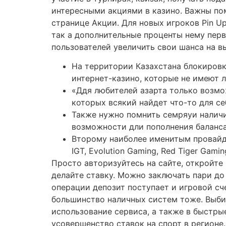
интересными акциями в казино. Важны пом
странице Акции. Для новых игроков Pin U
так а дополнительные проценты нему перв
пользователей увеличить свои шанса на 
На территории Казахстана блокиров
интернет-казино, которые не имеют л
«Ддя любителей азарта только возмо
которых всякий найдет что-то для се
Также нужно помнить семряуи налич
возможности дли пополнения баланса
Второму наиболее именитым провайдера
IGT, Evolution Gaming, Red Tiger Gamin
Просто авторизуйтесь на сайте, откройте
делайте ставку. Можно заключать пари до
операции депозит поступает и игровой сч
большинство наличных систем тоже. Выбир
использование сервиса, а также в быстры
усовершенство ставок на спорт в регионе.