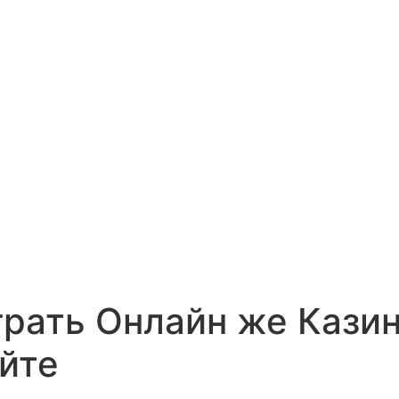
грать Онлайн же Казин
йте