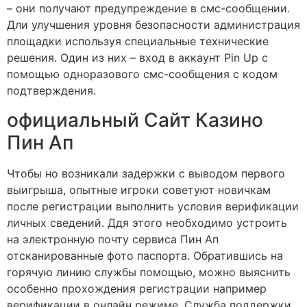
– они получают предупреждение в смс-сообщении.
Дли улучшения уровня безопасности администрация
площадки используя специальные технические
решения. Один из них – вход в аккаунт Pin Up с
помощью одноразового смс-сообщения с кодом
подтверждения.
официальный Сайт Казино
Пин Ап
Чтобы но возникали задержки с выводом первого
выигрыша, опытные игроки советуют новичкам
после регистрации выполнить условия верификации
личных сведений. Ддя этого необходимо устроить
на электронную почту сервиса Пин Ап
отсканированные фото паспорта. Обратившись на
горячую линию службы помощью, можно выяснить
особенно прохождения регистрации например
верификации в онлайн режиме. Служба поддержки