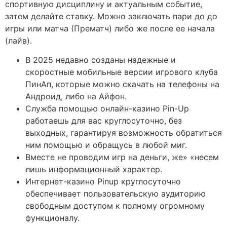
спортивную дисциплину и актуальным событие,
затем делайте ставку. Можно заключать пари до до
игры или матча (Прематч) либо же после ее начала
(лайв).
В 2025 недавно созданы надежные и
скоростные мобильные версии игрового клуба
ПинАп, которые можно скачать на телефоны на
Андроид, либо на Айфон.
Служба помощью онлайн-казино Pin-Up
работаешь для вас круглосуточно, без
выходных, гарантируя возможность обратиться
ним помощью и обращусь в любой миг.
Вместе не проводим игр на деньги, же» «несем
лишь информационный характер.
Интернет-казино Pinup круглосуточно
обеспечивает пользовательскую аудиторию
свободным доступом к полному огромному
функционалу.