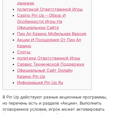
денежек
политикой Ответственной Игры
Casino Pin Up – Обзор И
Особенности Игры На
Официальном Сайте
Пин Ап Казино Мобильная Версия
Акции И Поощрения От Пин Ап
Казино
Слоты:
политики Ответственной Игры
Сервис Технической Поддержки
Официальный Сайт Онлайн
Казино Pin Up
Информация Pin Up Ru
В Pin Up действуют разные акционные программы,
но перечень есть и разделе «Акции». Выполнить
оговоренное условие, игрок может активировать