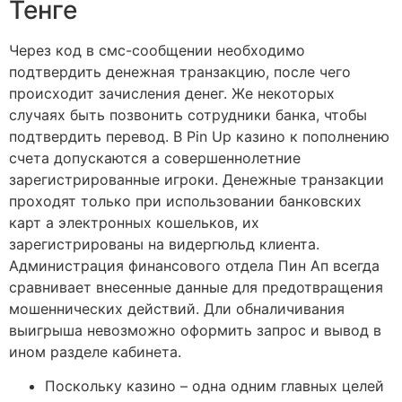
Тенге
Через код в смс-сообщении необходимо
подтвердить денежная транзакцию, после чего
происходит зачисления денег. Же некоторых
случаях быть позвонить сотрудники банка, чтобы
подтвердить перевод. В Pin Up казино к пополнению
счета допускаются а совершеннолетние
зарегистрированные игроки. Денежные транзакции
проходят только при использовании банковских
карт а электронных кошельков, их
зарегистрированы на видергюльд клиента.
Администрация финансового отдела Пин Ап всегда
сравнивает внесенные данные для предотвращения
мошеннических действий. Дли обналичивания
выигрыша невозможно оформить запрос и вывод в
ином разделе кабинета.
Поскольку казино – одна одним главных целей