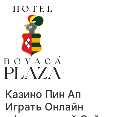
Ir
al
contenido
Казино Пин Ап
Играть Онлайн