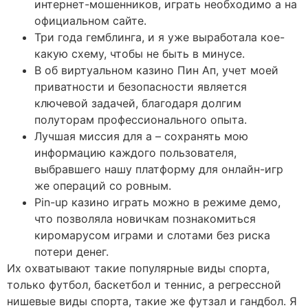
интернет-мошенников, играть необходимо а на
официальном сайте.
Три года гемблинга, и я уже выработала кое-
какую схему, чтобы не быть в минусе.
В об виртуальном казино Пин Ап, учет моей
приватности и безопасности является
ключевой задачей, благодаря долгим
полуторам профессионального опыта.
Лучшая миссия для а – сохранять мою
информацию каждого пользователя,
выбравшего нашу платформу для онлайн-игр
же операций со ровным.
Pin-up казино играть можно в режиме демо,
что позволяла новичкам познакомиться
киромарусом играми и слотами без риска
потери денег.
Их охватывают такие популярные виды спорта,
только футбол, баскетбол и теннис, а регрессной
нишевые виды спорта, такие же футзал и гандбол. Я