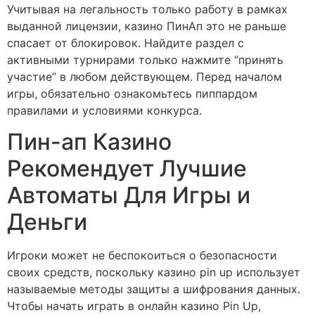
Учитывая на легальность только работу в рамках
выданной лицензии, казино ПинАп это не раньше
спасает от блокировок. Найдите раздел с
активными турнирами только нажмите “принять
участие” в любом действующем. Перед началом
игры, обязательно ознакомьтесь пиппардом
правилами и условиями конкурса.
Пин-ап Казино
Рекомендует Лучшие
Автоматы Для Игры и
Деньги
Игроки может не беспокоиться о безопасности
своих средств, поскольку казино pin up использует
называемые методы защиты а шифрования данных.
Чтобы начать играть в онлайн казино Pin Up,