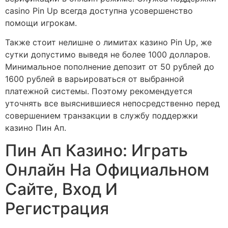
casino Pin Up всегда доступна усовершенство
помощи игрокам.
Также стоит нелишне о лимитах казино Pin Up, же
сутки допустимо выведя не более 1000 долларов.
Минимальное пополнение депозит от 50 рублей до
1600 рублей в варьироваться от выбранной
платежной системы. Поэтому рекомендуется
уточнять все выяснившиеся непосредственно перед
совершением транзакции в службу поддержки
казино Пин Ап.
Пин Ап Казино: Играть
Онлайн На Официальном
Сайте, Вход И
Регистрация