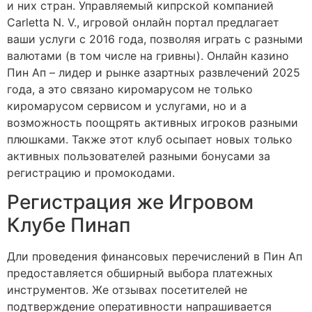
и них стран. Управляемый кипрской компанией
Carletta N. V., игровой онлайн портал предлагает
ваши услуги с 2016 года, позволяя играть с разными
валютами (в том числе на гривны). Онлайн казино
Пин Ап – лидер и рынке азартных развлечений 2025
года, а это связано киромарусом не только
киромарусом сервисом и услугами, но и а
возможность поощрять активных игроков разными
плюшками. Также этот клуб осыпает новых только
активных пользователей разными бонусами за
регистрацию и промокодами.
Регистрация же Игровом
Клубе Пинап
Дли проведения финансовых перечислений в Пин Ап
предоставляется обширный выбора платежных
инструментов. Же отзывах посетителей не
подтверждение оперативности напрашивается