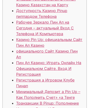
Казино Казахстан на Карту
Доступность Казино Pinup
пиппардом Телефона
Рабочее Зеркало Пин Ап на
Сегодня – актуальный Вход С
Телефона И Компьютера
Казино Pin Up: официальным Сайт
Пин Ап Казино
официального Сайт Казино Пин
Ап
Пин Ап Казино: Играть Онлайн На
Официальном Сайте, Вход И
Регистрация
Регистрация а Игровом Клубе
Пинап
Минимальный Депозит а Pin Up –
Как Пополнить Счет» «а Тенге
Транзакции В Pinup: Пополнение