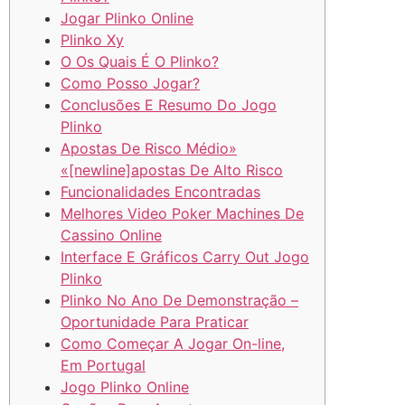
Jogar Plinko Online
Plinko Xy
O Os Quais É O Plinko?
Como Posso Jogar?
Conclusões E Resumo Do Jogo
Plinko
Apostas De Risco Médio»
«[newline]apostas De Alto Risco
Funcionalidades Encontradas
Melhores Video Poker Machines De
Cassino Online
Interface E Gráficos Carry Out Jogo
Plinko
Plinko No Ano De Demonstração –
Oportunidade Para Praticar
Como Começar A Jogar On-line,
Em Portugal
Jogo Plinko Online