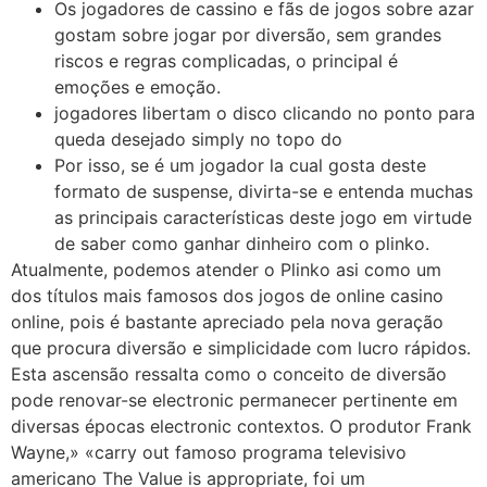
Os jogadores de cassino e fãs de jogos sobre azar
gostam sobre jogar por diversão, sem grandes
riscos e regras complicadas, o principal é
emoções e emoção.
jogadores libertam o disco clicando no ponto para
queda desejado simply no topo do
Por isso, se é um jogador la cual gosta deste
formato de suspense, divirta-se e entenda muchas
as principais características deste jogo em virtude
de saber como ganhar dinheiro com o plinko.
Atualmente, podemos atender o Plinko asi como um
dos títulos mais famosos dos jogos de online casino
online, pois é bastante apreciado pela nova geração
que procura diversão e simplicidade com lucro rápidos.
Esta ascensão ressalta como o conceito de diversão
pode renovar-se electronic permanecer pertinente em
diversas épocas electronic contextos. O produtor Frank
Wayne,» «carry out famoso programa televisivo
americano The Value is appropriate, foi um