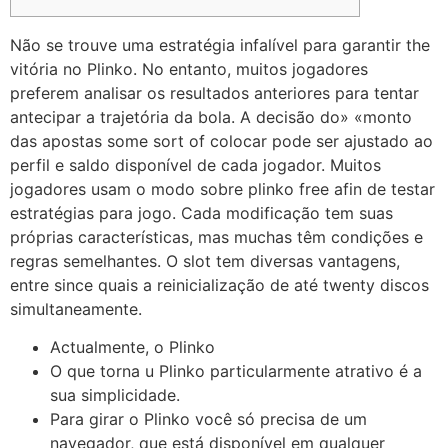
Não se trouve uma estratégia infalível para garantir the
vitória no Plinko. No entanto, muitos jogadores
preferem analisar os resultados anteriores para tentar
antecipar a trajetória da bola. A decisão do» «monto
das apostas some sort of colocar pode ser ajustado ao
perfil e saldo disponível de cada jogador. Muitos
jogadores usam o modo sobre plinko free afin de testar
estratégias para jogo. Cada modificação tem suas
próprias características, mas muchas têm condições e
regras semelhantes. O slot tem diversas vantagens,
entre since quais a reinicialização de até twenty discos
simultaneamente.
Actualmente, o Plinko
O que torna u Plinko particularmente atrativo é a
sua simplicidade.
Para girar o Plinko você só precisa de um
navegador, que está disponível em qualquer