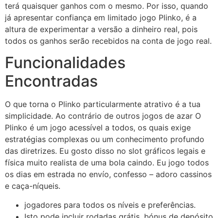
terá quaisquer ganhos com o mesmo. Por isso, quando
já apresentar confiança em limitado jogo Plinko, é a
altura de experimentar a versão a dinheiro real, pois
todos os ganhos serão recebidos na conta de jogo real.
Funcionalidades
Encontradas
O que torna o Plinko particularmente atrativo é a tua
simplicidade. Ao contrário de outros jogos de azar O
Plinko é um jogo acessível a todos, os quais exige
estratégias complexas ou um conhecimento profundo
das diretrizes. Eu gosto disso no slot gráficos legais e
física muito realista de uma bola caindo. Eu jogo todos
os dias em estrada no envío, confesso – adoro cassinos
e caça-níqueis.
jogadores para todos os níveis e preferências.
Isto pode incluir rodadas grátis, bónus de depósito