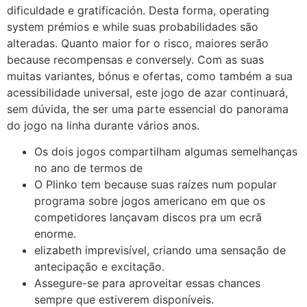
dificuldade e gratificación. Desta forma, operating
system prémios e while suas probabilidades são
alteradas. Quanto maior for o risco, maiores serão
because recompensas e conversely. Com as suas
muitas variantes, bónus e ofertas, como também a sua
acessibilidade universal, este jogo de azar continuará,
sem dúvida, the ser uma parte essencial do panorama
do jogo na linha durante vários anos.
Os dois jogos compartilham algumas semelhanças
no ano de termos de
O Plinko tem because suas raízes num popular
programa sobre jogos americano em que os
competidores lançavam discos pra um ecrã
enorme.
elizabeth imprevisível, criando uma sensação de
antecipação e excitação.
Assegure-se para aproveitar essas chances
sempre que estiverem disponíveis.