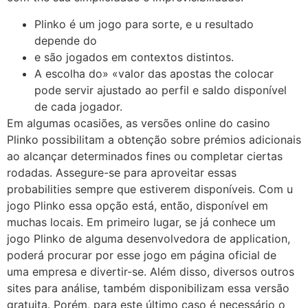
Plinko é um jogo para sorte, e u resultado
depende do
e são jogados em contextos distintos.
A escolha do» «valor das apostas the colocar
pode servir ajustado ao perfil e saldo disponível
de cada jogador.
Em algumas ocasiões, as versões online do casino
Plinko possibilitam a obtenção sobre prémios adicionais
ao alcançar determinados fines ou completar ciertas
rodadas. Assegure-se para aproveitar essas
probabilities sempre que estiverem disponíveis. Com u
jogo Plinko essa opção está, então, disponível em
muchas locais. Em primeiro lugar, se já conhece um
jogo Plinko de alguma desenvolvedora de application,
poderá procurar por esse jogo em página oficial de
uma empresa e divertir-se. Além disso, diversos outros
sites para análise, também disponibilizam essa versão
gratuita. Porém, para este último caso é necessário o