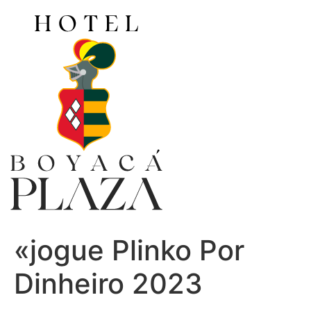
Ir
al
contenido
«jogue Plinko Por
Dinheiro 2023