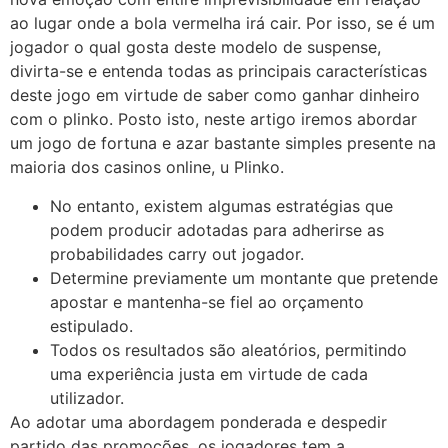
ao lugar onde a bola vermelha irá cair. Por isso, se é um
jogador o qual gosta deste modelo de suspense,
divirta-se e entenda todas as principais características
deste jogo em virtude de saber como ganhar dinheiro
com o plinko. Posto isto, neste artigo iremos abordar
um jogo de fortuna e azar bastante simples presente na
maioria dos casinos online, u Plinko.
No entanto, existem algumas estratégias que
podem producir adotadas para adherirse as
probabilidades carry out jogador.
Determine previamente um montante que pretende
apostar e mantenha-se fiel ao orçamento
estipulado.
Todos os resultados são aleatórios, permitindo
uma experiência justa em virtude de cada
utilizador.
Ao adotar uma abordagem ponderada e despedir
partido das promoções, os jogadores tem a