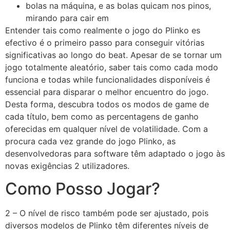
bolas na máquina, e as bolas quicam nos pinos,
mirando para cair em
Entender tais como realmente o jogo do Plinko es
efectivo é o primeiro passo para conseguir vitórias
significativas ao longo do beat. Apesar de se tornar um
jogo totalmente aleatório, saber tais como cada modo
funciona e todas while funcionalidades disponíveis é
essencial para disparar o melhor encuentro do jogo.
Desta forma, descubra todos os modos de game de
cada título, bem como as percentagens de ganho
oferecidas em qualquer nível de volatilidade. Com a
procura cada vez grande do jogo Plinko, as
desenvolvedoras para software têm adaptado o jogo às
novas exigências 2 utilizadores.
Como Posso Jogar?
2 – O nível de risco também pode ser ajustado, pois
diversos modelos de Plinko têm diferentes níveis de