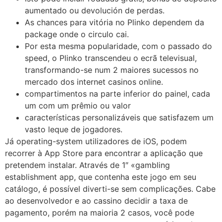
aumentado ou devolución de perdas.
As chances para vitória no Plinko dependem da
package onde o circulo cai.
Por esta mesma popularidade, com o passado do
speed, o Plinko transcendeu o ecrã televisual,
transformando-se num 2 maiores sucessos no
mercado dos internet casinos online.
compartimentos na parte inferior do painel, cada
um com um prêmio ou valor
características personalizáveis que satisfazem um
vasto leque de jogadores.
Já operating-system utilizadores de iOS, podem
recorrer à App Store para encontrar a aplicação que
pretendem instalar. Através de 1″ «gambling
establishment app, que contenha este jogo em seu
catálogo, é possível diverti-se sem complicações. Cabe
ao desenvolvedor e ao cassino decidir a taxa de
pagamento, porém na maioria 2 casos, você pode