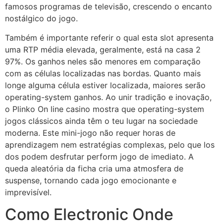
famosos programas de televisão, crescendo o encanto
nostálgico do jogo.
Também é importante referir o qual esta slot apresenta
uma RTP média elevada, geralmente, está na casa 2
97%. Os ganhos neles são menores em comparação
com as células localizadas nas bordas. Quanto mais
longe alguma célula estiver localizada, maiores serão
operating-system ganhos. Ao unir tradição e inovação,
o Plinko On line casino mostra que operating-system
jogos clássicos ainda têm o teu lugar na sociedade
moderna. Este mini-jogo não requer horas de
aprendizagem nem estratégias complexas, pelo que los
dos podem desfrutar perform jogo de imediato. A
queda aleatória da ficha cria uma atmosfera de
suspense, tornando cada jogo emocionante e
imprevisível.
Como Electronic Onde