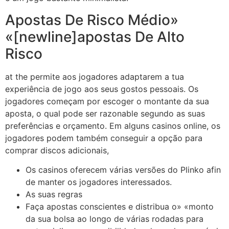
Apostas De Risco Médio»
«[newline]apostas De Alto
Risco
at the permite aos jogadores adaptarem a tua
experiência de jogo aos seus gostos pessoais. Os
jogadores começam por escoger o montante da sua
aposta, o qual pode ser razonable segundo as suas
preferências e orçamento. Em alguns casinos online, os
jogadores podem também conseguir a opção para
comprar discos adicionais,
Os casinos oferecem várias versões do Plinko afin
de manter os jogadores interessados.
As suas regras
Faça apostas conscientes e distribua o» «monto
da sua bolsa ao longo de várias rodadas para