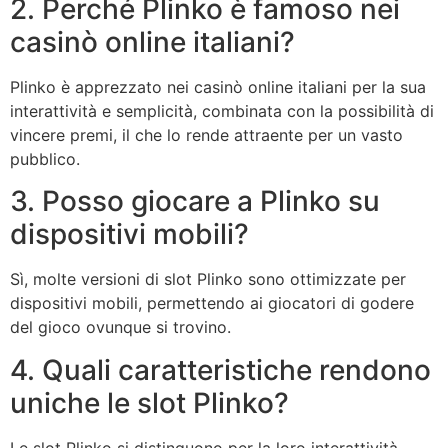
2. Perché Plinko è famoso nei
casinò online italiani?
Plinko è apprezzato nei casinò online italiani per la sua
interattività e semplicità, combinata con la possibilità di
vincere premi, il che lo rende attraente per un vasto
pubblico.
3. Posso giocare a Plinko su
dispositivi mobili?
Sì, molte versioni di slot Plinko sono ottimizzate per
dispositivi mobili, permettendo ai giocatori di godere
del gioco ovunque si trovino.
4. Quali caratteristiche rendono
uniche le slot Plinko?
Le slot Plinko si distinguono per la loro interattività,