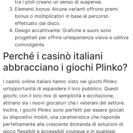
tra i pioli creano un senso di suspense.
Elementi bonus: Alcune varianti offrono premi
bonus o moltiplicatori in base al percorso
effettuato dal disco.
Design accattivante: Grafiche e suoni sono
progettati per offrire un’esperienza visiva e uditiva
coinvolgente.
Perché i casinò italiani
abbracciano i giochi Plinko?
I casinò online italiani hanno visto nei giochi Plinko
un’opportunità di espandere il loro pubblico. Questi
giochi, con il loro mix di semplicità e eccitazione,
attirano sia i nuovi giocatori che i veterani del settore.
Inoltre, i giochi Plinko sono perfetti per essere giocati
su dispositivi mobili, una caratteristica che risponde
perfettamente alla crescente domanda di soluzioni di
gioco flessibili e accessibili ovunque e in qualsiasi