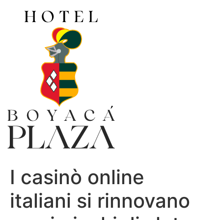
Ir
al
contenido
I casinò online
italiani si rinnovano