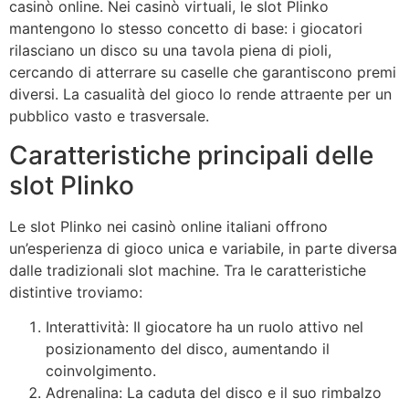
casinò online. Nei casinò virtuali, le slot Plinko
mantengono lo stesso concetto di base: i giocatori
rilasciano un disco su una tavola piena di pioli,
cercando di atterrare su caselle che garantiscono premi
diversi. La casualità del gioco lo rende attraente per un
pubblico vasto e trasversale.
Caratteristiche principali delle
slot Plinko
Le slot Plinko nei casinò online italiani offrono
un’esperienza di gioco unica e variabile, in parte diversa
dalle tradizionali slot machine. Tra le caratteristiche
distintive troviamo:
Interattività: Il giocatore ha un ruolo attivo nel
posizionamento del disco, aumentando il
coinvolgimento.
Adrenalina: La caduta del disco e il suo rimbalzo