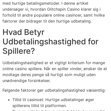
med hurtige betalingsmetoder. I denne artikel
undersøger vi, hvordan Glitchspin Casino klarer sig i
forhold til andre populære online casinoer, samt hvilke
faktorer der bidrager til den hurtige udbetaling.
Hvad Betyr
Udbetalingshastighed for
Spillere?
Udbetalingshastighed er et vigtigt kriterium for mange
online casino spillere. Når en spiller vinder, ønsker de at
modtage deres penge så hurtigt som muligt uden
unødvendige forsinkelser.
Følgende faktorer gør udbetalingshastighed væsentlig:
Tillid til casinoet: Hurtige udbetalinger øger
spillerens tillid til platformen.