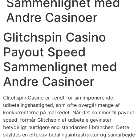
Sammenlignet med
Andre Casinoer
Glitchspin Casino
Payout Speed
Sammenlignet med
Andre Casinoer
Glitchspin Casino er kendt for sin imponerende
udbetalingshastighed, som ofte overgår mange af
konkurrenterne på markedet. Når det kommer til payout
speed, formår Glitchspin at udbetale gevinster
betydeligt hurtigere end standarden i branchen. Dette
skyldes en effektiv betalingsinfrastruktur og samarbejde