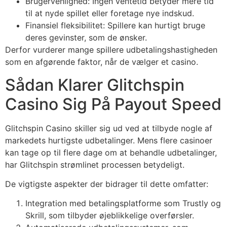
Brugervenlighed: Ingen ventetid betyder mere tid
til at nyde spillet eller foretage nye indskud.
Finansiel fleksibilitet: Spillere kan hurtigt bruge
deres gevinster, som de ønsker.
Derfor vurderer mange spillere udbetalingshastigheden
som en afgørende faktor, når de vælger et casino.
Sådan Klarer Glitchspin
Casino Sig På Payout Speed
Glitchspin Casino skiller sig ud ved at tilbyde nogle af
markedets hurtigste udbetalinger. Mens flere casinoer
kan tage op til flere dage om at behandle udbetalinger,
har Glitchspin strømlinet processen betydeligt.
De vigtigste aspekter der bidrager til dette omfatter:
Integration med betalingsplatforme som Trustly og
Skrill, som tilbyder øjeblikkelige overførsler.