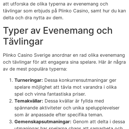
att utforska de olika typerna av evenemang och
tävlingar som erbjuds på Plinko Casino, samt hur du kan
delta och dra nytta av dem.
Typer av Evenemang och
Tävlingar
Plinko Casino Sverige anordnar en rad olika evenemang
och tävlingar för att engagera sina spelare. Här är några
av de mest populära typerna:
Turneringar:
Dessa konkurrensutmaningar ger
spelare möjlighet att tävla mot varandra i olika
spel och vinna fantastiska priser.
Temakvällar:
Dessa kvällar är fyllda med
spännande aktiviteter och unika spelupplevelser
som är anpassade efter specifika teman.
Gemenskapsutmaningar:
Genom att delta i dessa
utmaningar har spelarna chans att samarbeta och