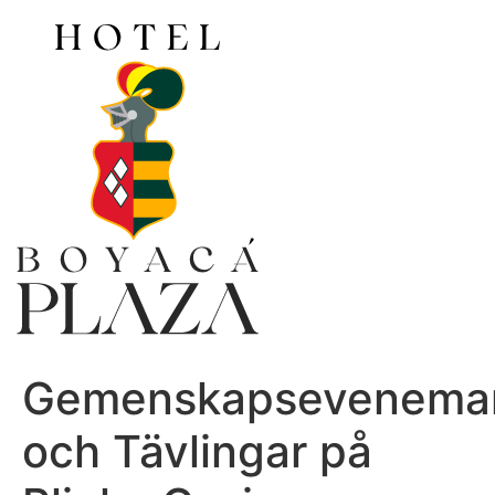
Ir
al
contenido
Gemenskapsevenema
och Tävlingar på