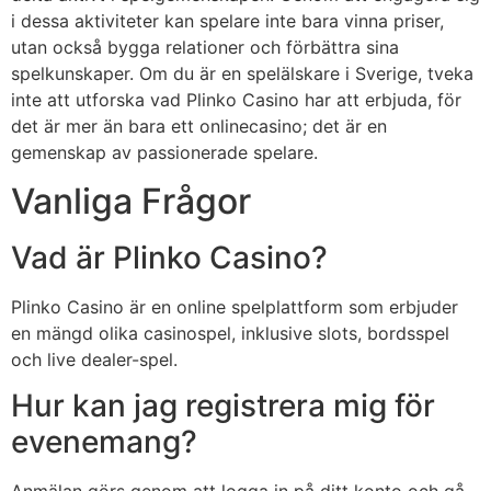
i dessa aktiviteter kan spelare inte bara vinna priser,
utan också bygga relationer och förbättra sina
spelkunskaper. Om du är en spelälskare i Sverige, tveka
inte att utforska vad Plinko Casino har att erbjuda, för
det är mer än bara ett onlinecasino; det är en
gemenskap av passionerade spelare.
Vanliga Frågor
Vad är Plinko Casino?
Plinko Casino är en online spelplattform som erbjuder
en mängd olika casinospel, inklusive slots, bordsspel
och live dealer-spel.
Hur kan jag registrera mig för
evenemang?