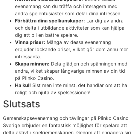
evenemang kan du träffa och interagera med
andra spelentusiaster som delar dina intressen.
Förbättra dina spelkunskaper:
Lär dig av andra
och delta i utbildande aktiviteter som kan hjälpa
dig att bli en bättre spelare.
Vinna priser:
Många av dessa evenemang
erbjuder lockande priser, vilket gör dem ännu mer
intressanta.
Skapa minnen:
Dela glädjen och spänningen med
andra, vilket skapar långvariga minnen av din tid
på Plinko Casino.
Ha kul!
Sist men inte minst, det handlar om att ha
roligt och njuta av spelsessionen!
Slutsats
Gemenskapsevenemang och tävlingar på Plinko Casino
Sverige erbjuder en fantastisk möjlighet för spelare att
delta aktivt i spelgemenskapen. Genom att engagera sig