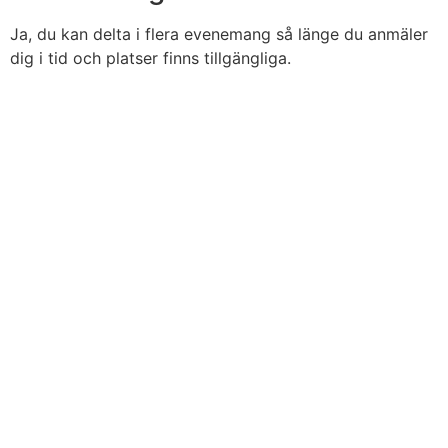
Ja, du kan delta i flera evenemang så länge du anmäler
dig i tid och platser finns tillgängliga.