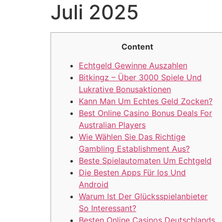
Juli 2025
Content
Echtgeld Gewinne Auszahlen
Bitkingz – Über 3000 Spiele Und
Lukrative Bonusaktionen
Kann Man Um Echtes Geld Zocken?
Best Online Casino Bonus Deals For
Australian Players
Wie Wählen Sie Das Richtige
Gambling Establishment Aus?
Beste Spielautomaten Um Echtgeld
Die Besten Apps Für Ios Und
Android
Warum Ist Der Glücksspielanbieter
So Interessant?
Besten Online Casinos Deutschlands