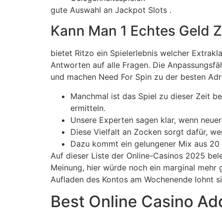
gute Auswahl an Jackpot Slots .
Kann Man 1 Echtes Geld 
bietet Ritzo ein Spielerlebnis welcher Extrak
Antworten auf alle Fragen. Die Anpassungsfä
und machen Need For Spin zu der besten Adr
Manchmal ist das Spiel zu dieser Zeit b
ermitteln.
Unsere Experten sagen klar, wenn neuer
Diese Vielfalt an Zocken sorgt dafür, 
Dazu kommt ein gelungener Mix aus 20 
Auf dieser Liste der Online-Casinos 2025 bele
Meinung, hier würde noch ein marginal mehr geh
Aufladen des Kontos am Wochenende lohnt sic
Best Online Casino Add