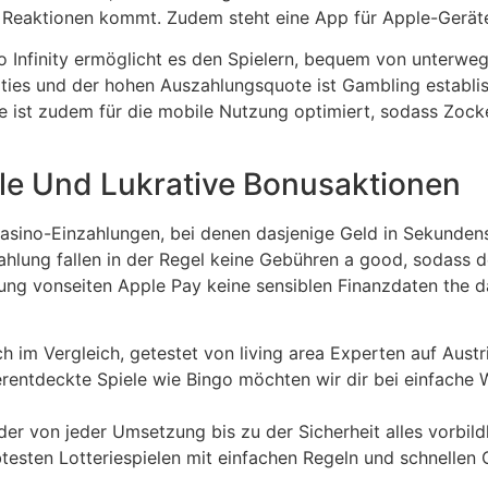
n Reaktionen kommt. Zudem steht eine App für Apple-Geräte
o Infinity ermöglicht es den Spielern, bequem von unterw
lities und der hohen Auszahlungsquote ist Gambling establi
te ist zudem für die mobile Nutzung optimiert, sodass Zock
ele Und Lukrative Bonusaktionen
asino-Einzahlungen, bei denen dasjenige Geld in Sekundens
hlung fallen in der Regel keine Gebühren a good, sodass d
ng vonseiten Apple Pay keine sensiblen Finanzdaten the d
 im Vergleich, getestet von living area Experten auf Austr
entdeckte Spiele wie Bingo möchten wir dir bei einfache W
der von jeder Umsetzung bis zu der Sicherheit alles vorbildl
esten Lotteriespielen mit einfachen Regeln und schnellen G