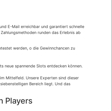
und E-Mail erreichbar und garantiert schnelle
er Zahlungsmethoden runden das Erlebnis ab
getestet werden, o die Gewinnchancen zu
tets neue spannende Slots entdecken können.
im Mittelfeld. Unsere Experten sind dieser
siebenstelligen Bereich liegt. Und das
n Players