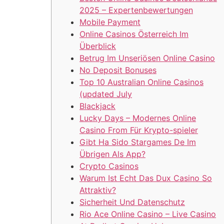
2025 – Expertenbewertungen
Mobile Payment
Online Casinos Österreich Im
Überblick
Betrug Im Unseriösen Online Casino
No Deposit Bonuses
Top 10 Australian Online Casinos
(updated July
Blackjack
Lucky Days – Modernes Online
Casino From Für Krypto-spieler
Gibt Ha Sido Stargames De Im
Übrigen Als App?
Crypto Casinos
Warum Ist Echt Das Dux Casino So
Attraktiv?
Sicherheit Und Datenschutz
Rio Ace Online Casino – Live Casino