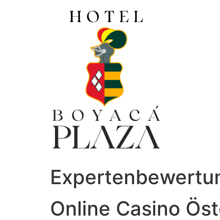
Ir
al
contenido
Expertenbewertu
Online Casino Öst