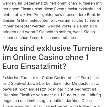
werden. Im Gegensatz zu herkömmlichen Turnieren mit
geringem Einsatz sind diese Events meist exklusiv und
bieten attraktive Preisgelder sowie besondere Boni. In
diesem Artikel beleuchten wir, warum solche Turniere
immer beliebter werden, welche Vorteile sie mit sich
bringen und worauf Sie achten sollten, wenn Sie an
einem solchen Event teilnehmen möchten.
Was sind exklusive Turniere
im Online Casino ohne 1
Euro Einsatzlimit?
Exklusive Turniere im Online Casino ohne 1 Euro Limit
sind Spielwettbewerbe, bei denen der Mindesteinsatz
bewusst hoch angesetzt oder gar nicht begrenzt ist.
Hier sind Einsätze von mehr als 1 Euro erlaubt – häufig
beginnen die Limits sogar deutlich darüber. Diese
Turniere werden oft nur registrierten High Rollern oder