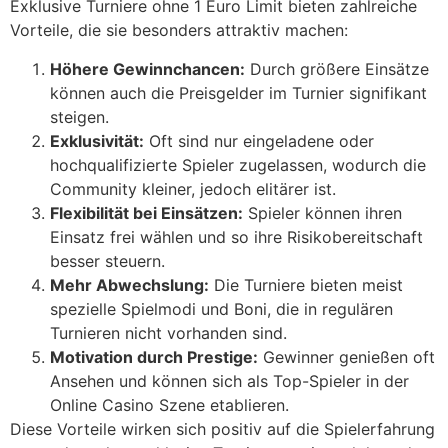
Exklusive Turniere ohne 1 Euro Limit bieten zahlreiche
Vorteile, die sie besonders attraktiv machen:
Höhere Gewinnchancen:
Durch größere Einsätze
können auch die Preisgelder im Turnier signifikant
steigen.
Exklusivität:
Oft sind nur eingeladene oder
hochqualifizierte Spieler zugelassen, wodurch die
Community kleiner, jedoch elitärer ist.
Flexibilität bei Einsätzen:
Spieler können ihren
Einsatz frei wählen und so ihre Risikobereitschaft
besser steuern.
Mehr Abwechslung:
Die Turniere bieten meist
spezielle Spielmodi und Boni, die in regulären
Turnieren nicht vorhanden sind.
Motivation durch Prestige:
Gewinner genießen oft
Ansehen und können sich als Top-Spieler in der
Online Casino Szene etablieren.
Diese Vorteile wirken sich positiv auf die Spielerfahrung