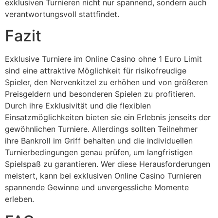
exklusiven Turnieren nicht nur spannend, sondern auch
verantwortungsvoll stattfindet.
Fazit
Exklusive Turniere im Online Casino ohne 1 Euro Limit
sind eine attraktive Möglichkeit für risikofreudige
Spieler, den Nervenkitzel zu erhöhen und von größeren
Preisgeldern und besonderen Spielen zu profitieren.
Durch ihre Exklusivität und die flexiblen
Einsatzmöglichkeiten bieten sie ein Erlebnis jenseits der
gewöhnlichen Turniere. Allerdings sollten Teilnehmer
ihre Bankroll im Griff behalten und die individuellen
Turnierbedingungen genau prüfen, um langfristigen
Spielspaß zu garantieren. Wer diese Herausforderungen
meistert, kann bei exklusiven Online Casino Turnieren
spannende Gewinne und unvergessliche Momente
erleben.