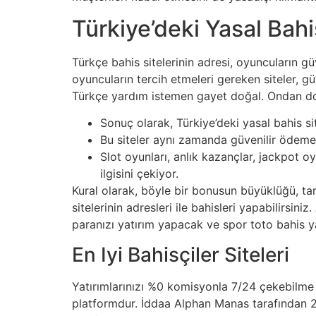
Türkiye’deki Yasal Bahis
Türkçe bahis sitelerinin adresi, oyuncuların g
oyuncuların tercih etmeleri gereken siteler, güv
Türkçe yardım istemen gayet doğal. Ondan dol
Sonuç olarak, Türkiye’deki yasal bahis sit
Bu siteler aynı zamanda güvenilir ödeme y
Slot oyunları, anlık kazançlar, jackpot oy
ilgisini çekiyor.
Kural olarak, böyle bir bonusun büyüklüğü, ta
sitelerinin adresleri ile bahisleri yapabilirsini
paranızı yatırım yapacak ve spor toto bahis y
En Iyi Bahisçiler Siteleri
Yatırımlarınızı %0 komisyonla 7/24 çekebilme 
platformdur. İddaa Alphan Manas tarafından 200