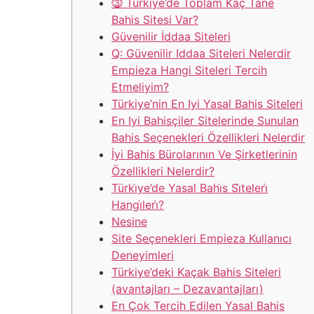
⓷ Türkiye’de Toplam Kaç Tane
Bahis Sitesi Var?
Güvenilir İddaa Siteleri
Q: Güvenilir Iddaa Siteleri Nelerdir
Empieza Hangi Siteleri Tercih
Etmeliyim?
Türkiye’nin En Iyi Yasal Bahis Siteleri
En Iyi Bahisçiler Sitelerinde Sunulan
Bahis Seçenekleri Özellikleri Nelerdir
İyi Bahis Bürolarının Ve Şirketlerinin
Özellikleri Nelerdir?
Türki̇ye’de Yasal Bahi̇s Si̇teleri̇
Hangi̇leri̇?
Nesine
Site Seçenekleri Empieza Kullanıcı
Deneyimleri
Türkiye’deki Kaçak Bahis Siteleri
(avantajları – Dezavantajları)
En Çok Tercih Edilen Yasal Bahis