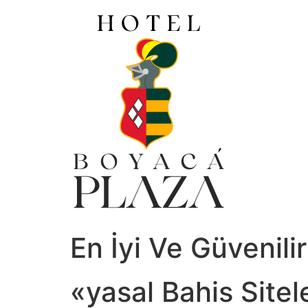
Ir
al
contenido
En İyi Ve Güvenili
«yasal Bahis Sitel