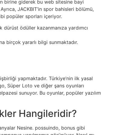
en birine giderek bu web sitesine bayi
 Ayrıca, JACKBIT’in spor bahisleri bölümü,
bi popüler sporları içeriyor.
ak dürüst ödüller kazanmanıza yardımcı
na birçok yararlı bilgi sunmaktadır.
şbirliği yapmaktadır. Türkiye’nin ilk yasal
ngo, Süper Loto ve diğer şans oyunları
elpazesi sunuyor. Bu oyunlar, popüler yazılım
kler Hangileridir?
anyalar Nesine. possuindo, bonus gibi