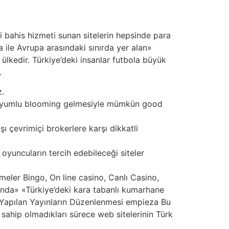
içi bahis hizmeti sunan sitelerin hepsinde para
a ile Avrupa arasındaki sınırda yer alan»
ülkedir. Türkiye’deki insanlar futbola büyük
.
z.
bil uyumlu blooming gelmesiyle mümkün good
şı çevrimiçi brokerlere karşı dikkatli
oyuncuların tercih edebileceği siteler
lemeler Bingo, On line casino, Canlı Casino,
ında» «Türkiye’deki kara tabanlı kumarhane
da Yapılan Yayınların Düzenlenmesi empieza Bu
sahip olmadıkları sürece web sitelerinin Türk