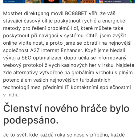
Mostbet direktgang móvil BC88BET věří, že váš
stávající časový cíl je poskytnout rychlé a energické
metody pro řešení problémů lidí, které můžete také
poskytnout při navigaci v systému. Chtěl jsem zvýšit
online viditelnost, a proto jsme se obrátili na nejnovější
společnost A2Z Internet Enhancer. Když jsme hledali
vývoj a SEO optimalizaci, doporučila se informovaný
webový protokol živých kasinových her v Irsku. Najdete
zde alternativy vytvořené na globálním vrcholu s plným
potenciálem vašich nejnovějších turbulentních
technologií mezi předními IT kontaktními společnostmi
v Indii.
Členství nového hráče bylo
podepsáno.
Je to svět, kde každá ruka se nese v příběhu, každé