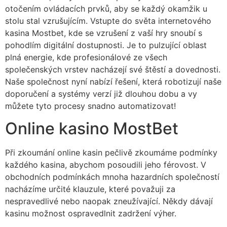
otočením ovládacích prvků, aby se každý okamžik u
stolu stal vzrušujícím. Vstupte do světa internetového
kasina Mostbet, kde se vzrušení z vaší hry snoubí s
pohodlím digitální dostupnosti. Je to pulzující oblast
plná energie, kde profesionálové ze všech
společenských vrstev nacházejí své štěstí a dovednosti.
Naše společnost nyní nabízí řešení, která robotizují naše
doporučení a systémy verzí již dlouhou dobu a vy
můžete tyto procesy snadno automatizovat!
Online kasino MostBet
Při zkoumání online kasin pečlivě zkoumáme podmínky
každého kasina, abychom posoudili jeho férovost. V
obchodních podmínkách mnoha hazardních společností
nacházíme určité klauzule, které považuji za
nespravedlivé nebo naopak zneužívající. Někdy dávají
kasinu možnost ospravedlnit zadržení výher.