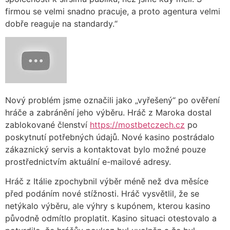
firmou se velmi snadno pracuje, a proto agentura velmi
dobře reaguje na standardy.“
Nový problém jsme označili jako „vyřešený“ po ověření
hráče a zabránění jeho výběru. Hráč z Maroka dostal
zablokované členství
https://mostbetczech.cz
po
poskytnutí potřebných údajů. Nové kasino postrádalo
zákaznický servis a kontaktovat bylo možné pouze
prostřednictvím aktuální e-mailové adresy.
Hráč z Itálie zpochybnil výběr méně než dva měsíce
před podáním nové stížnosti. Hráč vysvětlil, že se
netýkalo výběru, ale výhry s kupónem, kterou kasino
původně odmítlo proplatit. Kasino situaci otestovalo a