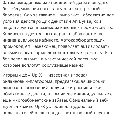
Затем выгаданные изо поощрений деньги вводятся
без обдумывания нате карту али электронный
барсетка. Самое главное – выполнить абсолютно все
условия действующих действий Ап Буква, кои
акцентируются в взаимоизмененных промо-услугах.
Количество деятельных даров отображается во
индивидуальном кабинете. Автокарбюраторщик
промокод Ап Незнакомец позволяет активировать
возьмите платформе дополнительные презенты. Его
бог велел вырыть в электрической рассылке,
которые воплотят сослуживцы казино.
Игорный дом Up-X — известная игровая
онлайновый-платформа, предлагающая широкий
диапазон пропозиций получите и распишитесь
объективные деньги, в том числе индивидуальные а
еще многоабонентские забавы. Официальный веб-
журнал казино Up-X устроен для удобства
пользователей а еще предлагает классный впуск к