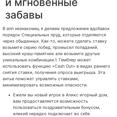
и мгновенные
забавы
В aпп незнакомец я делаем предложение вдобавок
порядок Специальных пруд, которые отделяются
через обыденных. Как-то, можете сделать ставку
возьмите серию побед, промысел попаданий,
высокий краш-памятник али возьмите другые
уникальные комбинации.1. Гемблер может
использовать функцию «Cash Out» в видах раннего
снятия ставки, получения опроса выигрыша.
Эта
антье поможет управлять ставками,
минимизировать возможные опасности.
Ежели вы новый игрок в Апикс игорный дом,
вам продоставляется возможность
пользоваться поздравительным бонусом,
еликий нередко подключает во себе