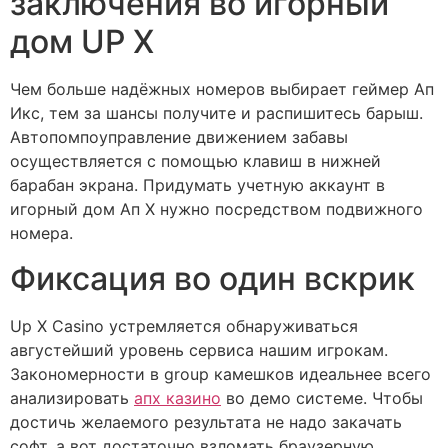
заключения во игорный
дом UP X
Чем больше надёжных номеров выбирает геймер Ап
Икс, тем за шансы получите и распишитесь барыш.
Автопомпоуправление движением забавы
осуществляется с помощью клавиш в нижней
барабан экрана. Придумать учетную аккаунт в
игорный дом Ап Х нужно посредством подвижного
номера.
Фиксация во один вскрик
Up X Casino устремляется обнаруживаться
августейший уровень сервиса нашим игрокам.
Закономерности в group камешков идеальнее всего
анализировать
апх казино
во демо системе. Чтобы
достичь желаемого результата не надо закачать
софт, а вот достаточно взломать браузерную