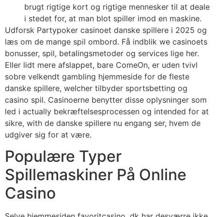
brugt rigtige kort og rigtige mennesker til at deale
i stedet for, at man blot spiller imod en maskine.
Udforsk Partypoker casinoet danske spillere i 2025 og
læs om de mange spil ombord. Få indblik we casinoets
bonusser, spil, betalingsmetoder og services lige her.
Eller lidt mere afslappet, bare ComeOn, er uden tvivl
sobre velkendt gambling hjemmeside for de fleste
danske spillere, welcher tilbyder sportsbetting og
casino spil. Casinoerne benytter disse oplysninger som
led i actually bekræftelsesprocessen og intended for at
sikre, with de danske spillere nu engang ser, hvem de
udgiver sig for at være.
Populære Typer
Spillemaskiner På Online
Casino
Selve hjemmesiden favoritcasino. dk har desværre ikke