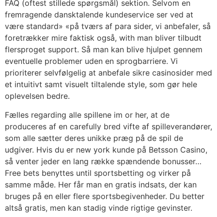
FAQ (oftest stillede spørgsmål) sektion. Selvom en
fremragende dansktalende kundeservice ser ved at
være standard» «på tværs af para sider, vi anbefaler, så
foretrækker mire faktisk også, with man bliver tilbudt
flersproget support. Så man kan blive hjulpet gennem
eventuelle problemer uden en sprogbarriere. Vi
prioriterer selvfølgelig at anbefale sikre casinosider med
et intuitivt samt visuelt tiltalende style, som gør hele
oplevelsen bedre.
Fælles regarding alle spillene im or her, at de
produceres af en carefully bred vifte af spilleverandører,
som alle sætter deres unikke præg på de spil de
udgiver. Hvis du er new york kunde på Betsson Casino,
så venter jeder en lang række spændende bonusser…
Free bets benyttes until sportsbetting og virker på
samme måde. Her får man en gratis indsats, der kan
bruges på en eller flere sportsbegivenheder. Du better
altså gratis, men kan stadig vinde rigtige gevinster.