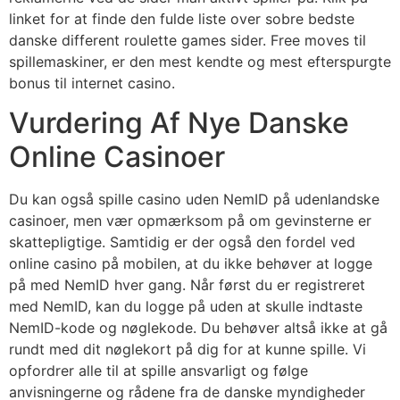
linket for at finde den fulde liste over sobre bedste
danske different roulette games sider. Free moves til
spillemaskiner, er den mest kendte og mest efterspurgte
bonus til internet casino.
Vurdering Af Nye Danske
Online Casinoer
Du kan også spille casino uden NemID på udenlandske
casinoer, men vær opmærksom på om gevinsterne er
skattepligtige. Samtidig er der også den fordel ved
online casino på mobilen, at du ikke behøver at logge
på med NemID hver gang. Når først du er registreret
med NemID, kan du logge på uden at skulle indtaste
NemID-kode og nøglekode. Du behøver altså ikke at gå
rundt med dit nøglekort på dig for at kunne spille. Vi
opfordrer alle til at spille ansvarligt og følge
anvisningerne og rådene fra de danske myndigheder