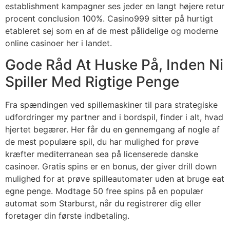
establishment kampagner ses jeder en langt højere retur
procent conclusion 100%. Casino999 sitter på hurtigt
etableret sej som en af de mest pålidelige og moderne
online casinoer her i landet.
Gode Råd At Huske På, Inden Ni
Spiller Med Rigtige Penge
Fra spændingen ved spillemaskiner til para strategiske
udfordringer my partner and i bordspil, finder i alt, hvad
hjertet begærer. Her får du en gennemgang af nogle af
de mest populære spil, du har mulighed for prøve
kræfter mediterranean sea på licenserede danske
casinoer. Gratis spins er en bonus, der giver drill down
mulighed for at prøve spilleautomater uden at bruge eat
egne penge. Modtage 50 free spins på en populær
automat som Starburst, når du registrerer dig eller
foretager din første indbetaling.