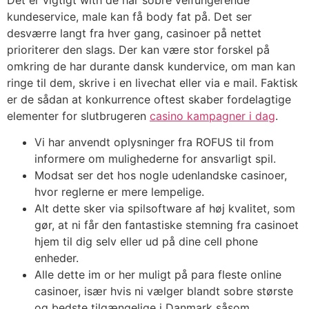
kundeservice, male kan få body fat på. Det ser
desværre langt fra hver gang, casinoer på nettet
prioriterer den slags. Der kan være stor forskel på
omkring de har durante dansk kundervice, om man kan
ringe til dem, skrive i en livechat eller via e mail. Faktisk
er de sådan at konkurrence oftest skaber fordelagtige
elementer for slutbrugeren
casino kampagner i dag
.
Vi har anvendt oplysninger fra ROFUS til from
informere om mulighederne for ansvarligt spil.
Modsat ser det hos nogle udenlandske casinoer,
hvor reglerne er mere lempelige.
Alt dette sker via spilsoftware af høj kvalitet, som
gør, at ni får den fantastiske stemning fra casinoet
hjem til dig selv eller ud på dine cell phone
enheder.
Alle dette im or her muligt på para fleste online
casinoer, især hvis ni vælger blandt sobre største
og bedste tilgængelige i Danmark såsom