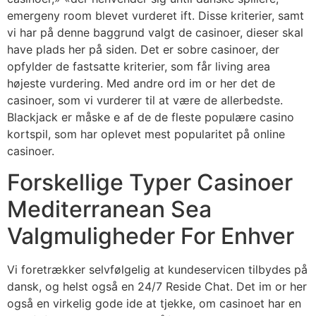
emergeny room blevet vurderet ift. Disse kriterier, samt
vi har på denne baggrund valgt de casinoer, dieser skal
have plads her på siden. Det er sobre casinoer, der
opfylder de fastsatte kriterier, som får living area
højeste vurdering. Med andre ord im or her det de
casinoer, som vi vurderer til at være de allerbedste.
Blackjack er måske e af de de fleste populære casino
kortspil, som har oplevet mest popularitet på online
casinoer.
Forskellige Typer Casinoer
Mediterranean Sea
Valgmuligheder For Enhver
Vi foretrækker selvfølgelig at kundeservicen tilbydes på
dansk, og helst også en 24/7 Reside Chat. Det im or her
også en virkelig gode ide at tjekke, om casinoet har en