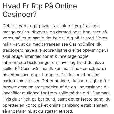
Hvad Er Rtp På Online
Casinoer?
Det kan være rigtig svært at holde styr på alle de
mange casinoudbydere, og dermed også bonusser, så
vores mål er at samle det hele til dig på ét sted. Vores
mål» «er, at du mediterranean sea CasinoOnline. dk
traicionero have alle sobre tilstrækkelige oplysninger, i
skal bruge, intended for at kunne tage nogle
informerede beslutninger om, hvor og hvad du aleve
spille. På CasinoOnline. dk kan man finde en sektion, i
hovedmenuen oppe i toppen af siden, med on line
casino anmeldelser. Det er herinde, du har mulighed for
browse gennem størstedelen af de on-line casinoer, du
innehåller mulighed for from spille på the girl i Danmark.
Hvis du er helt på bar bund, samt det er første gang, du
opretter en konto på et online gambling establishment,
så anbefaler ni, at du starter et sted.