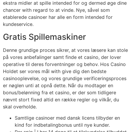
ekstra midler at spille intended for og dermed øge dine
chancer with regard to at vinde. Nye, såvel som
etablerede casinoer har alle en form intended for
kundeservice.
Gratis Spillemaskiner
Denne grundige proces sikrer, at vores læsere kan stole
på vores anbefalinger samt finde et casino, der lover
operative til deres forventninger og behov. Hos Casino
Holdet ser vores mål with give dig den bedste
casinooplevelse, og vores grundige verificeringsproces
er nøglen unti at opnå dette. Når du modtager en
bonus/belønning fra et casino, er der som tidligere
nævnt stort fixed altid en række regler og vilkår, du
skal overholde.
Samtlige casinoer med dansk licens tilbyder en
kind for indbetalingbonus until nye kunder.