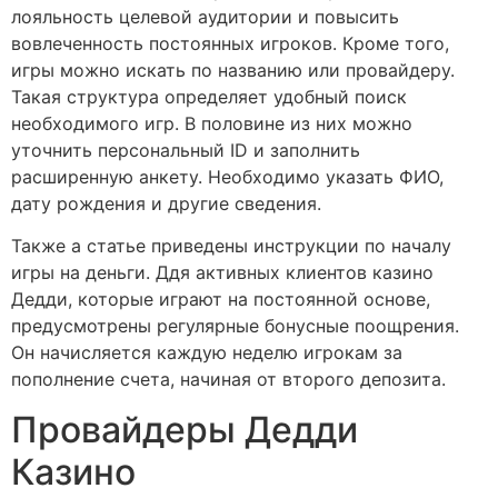
лояльность целевой аудитории и повысить
вовлеченность постоянных игроков. Кроме того,
игры можно искать по названию или провайдеру.
Такая структура определяет удобный поиск
необходимого игр. В половине из них можно
уточнить персональный ID и заполнить
расширенную анкету. Необходимо указать ФИО,
дату рождения и другие сведения.
Также а статье приведены инструкции по началу
игры на деньги. Ддя активных клиентов казино
Дедди, которые играют на постоянной основе,
предусмотрены регулярные бонусные поощрения.
Он начисляется каждую неделю игрокам за
пополнение счета, начиная от второго депозита.
Провайдеры Дедди
Казино