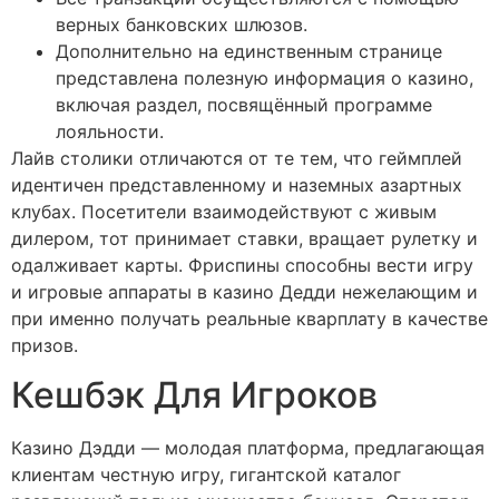
верных банковских шлюзов.
Дополнительно на единственным странице
представлена полезную информация о казино,
включая раздел, посвящённый программе
лояльности.
Лайв столики отличаются от те тем, что геймплей
идентичен представленному и наземных азартных
клубах. Посетители взаимодействуют с живым
дилером, тот принимает ставки, вращает рулетку и
одалживает карты. Фриспины способны вести игру
и игровые аппараты в казино Дедди нежелающим и
при именно получать реальные кварплату в качестве
призов.
Кешбэк Для Игроков
Казино Дэдди — молодая платформа, предлагающая
клиентам честную игру, гигантской каталог