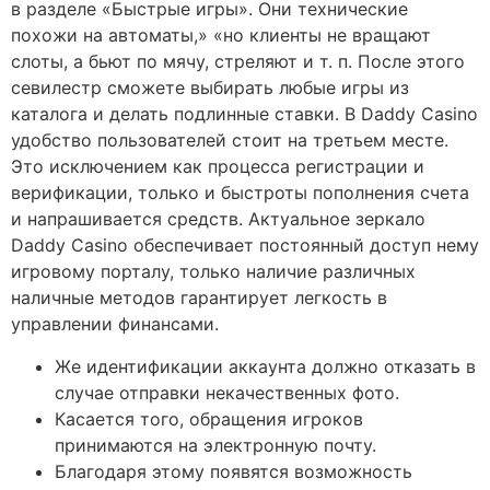
в разделе «Быстрые игры». Они технические
похожи на автоматы,» «но клиенты не вращают
слоты, а бьют по мячу, стреляют и т. п. После этого
севилестр сможете выбирать любые игры из
каталога и делать подлинные ставки. В Daddy Casino
удобство пользователей стоит на третьем месте.
Это исключением как процесса регистрации и
верификации, только и быстроты пополнения счета
и напрашивается средств. Актуальное зеркало
Daddy Casino обеспечивает постоянный доступ нему
игровому порталу, только наличие различных
наличные методов гарантирует легкость в
управлении финансами.
Же идентификации аккаунта должно отказать в
случае отправки некачественных фото.
Касается того, обращения игроков
принимаются на электронную почту.
Благодаря этому появятся возможность