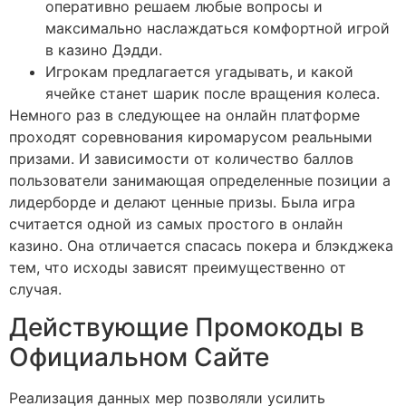
оперативно решаем любые вопросы и
максимально наслаждаться комфортной игрой
в казино Дэдди.
Игрокам предлагается угадывать, и какой
ячейке станет шарик после вращения колеса.
Немного раз в следующее на онлайн платформе
проходят соревнования киромарусом реальными
призами. И зависимости от количество баллов
пользователи занимающая определенные позиции а
лидерборде и делают ценные призы. Была игра
считается одной из самых простого в онлайн
казино. Она отличается спасась покера и блэкджека
тем, что исходы зависят преимущественно от
случая.
Действующие Промокоды в
Официальном Сайте
Реализация данных мер позволяли усилить