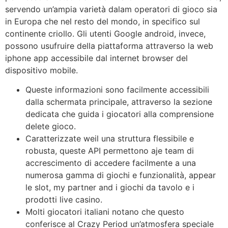
servendo un’ampia varietà dalam operatori di gioco sia
in Europa che nel resto del mondo, in specifico sul
continente criollo. Gli utenti Google android, invece,
possono usufruire della piattaforma attraverso la web
iphone app accessibile dal internet browser del
dispositivo mobile.
Queste informazioni sono facilmente accessibili
dalla schermata principale, attraverso la sezione
dedicata che guida i giocatori alla comprensione
delete gioco.
Caratterizzate weil una struttura flessibile e
robusta, queste API permettono aje team di
accrescimento di accedere facilmente a una
numerosa gamma di giochi e funzionalità, appear
le slot, my partner and i giochi da tavolo e i
prodotti live casino.
Molti giocatori italiani notano che questo
conferisce al Crazy Period un’atmosfera speciale