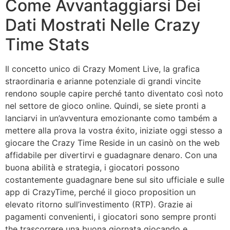
Come Avvantaggiarsi Dei
Dati Mostrati Nelle Crazy
Time Stats
Il concetto unico di Crazy Moment Live, la grafica
straordinaria e arianne potenziale di grandi vincite
rendono souple capire perché tanto diventato così noto
nel settore de gioco online. Quindi, se siete pronti a
lanciarvi in un’avventura emozionante como também a
mettere alla prova la vostra éxito, iniziate oggi stesso a
giocare the Crazy Time Reside in un casinò on the web
affidabile per divertirvi e guadagnare denaro. Con una
buona abilità e strategia, i giocatori possono
costantemente guadagnare bene sul sito ufficiale e sulle
app di CrazyTime, perché il gioco proposition un
elevato ritorno sull’investimento (RTP). Grazie ai
pagamenti convenienti, i giocatori sono sempre pronti
the trascorrere una buona giornata giocando e