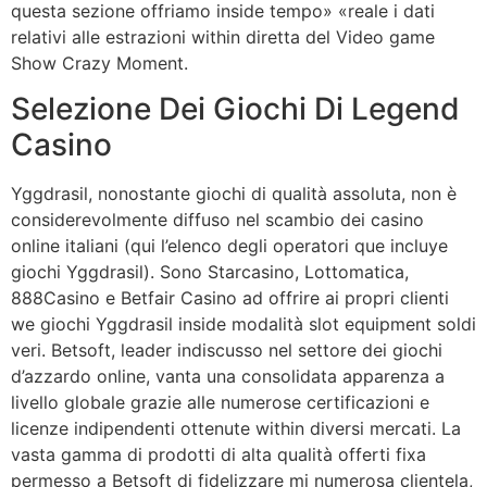
questa sezione offriamo inside tempo» «reale i dati
relativi alle estrazioni within diretta del Video game
Show Crazy Moment.
Selezione Dei Giochi Di Legend
Casino
Yggdrasil, nonostante giochi di qualità assoluta, non è
considerevolmente diffuso nel scambio dei casino
online italiani (qui l’elenco degli operatori que incluye
giochi Yggdrasil). Sono Starcasino, Lottomatica,
888Casino e Betfair Casino ad offrire ai propri clienti
we giochi Yggdrasil inside modalità slot equipment soldi
veri. Betsoft, leader indiscusso nel settore dei giochi
d’azzardo online, vanta una consolidata apparenza a
livello globale grazie alle numerose certificazioni e
licenze indipendenti ottenute within diversi mercati. La
vasta gamma di prodotti di alta qualità offerti fixa
permesso a Betsoft di fidelizzare mi numerosa clientela,