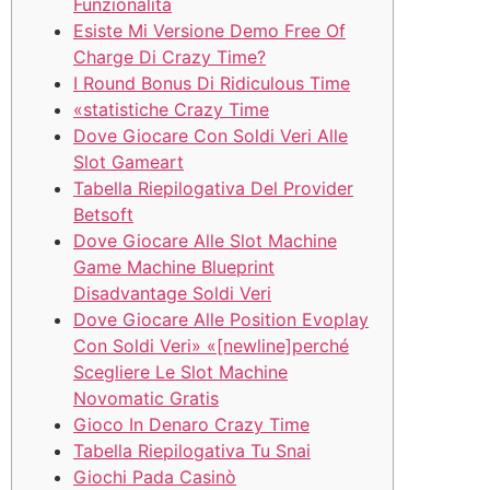
Funzionalità
Esiste Mi Versione Demo Free Of
Charge Di Crazy Time?
I Round Bonus Di Ridiculous Time
«statistiche Crazy Time
Dove Giocare Con Soldi Veri Alle
Slot Gameart
Tabella Riepilogativa Del Provider
Betsoft
Dove Giocare Alle Slot Machine
Game Machine Blueprint
Disadvantage Soldi Veri
Dove Giocare Alle Position Evoplay
Con Soldi Veri» «[newline]perché
Scegliere Le Slot Machine
Novomatic Gratis
Gioco In Denaro Crazy Time
Tabella Riepilogativa Tu Snai
Giochi Pada Casinò