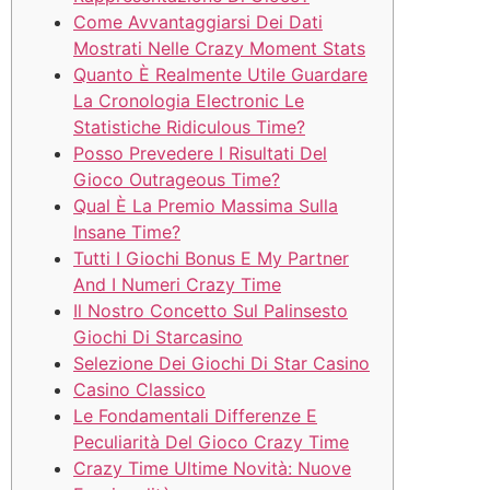
Come Avvantaggiarsi Dei Dati
Mostrati Nelle Crazy Moment Stats
Quanto È Realmente Utile Guardare
La Cronologia Electronic Le
Statistiche Ridiculous Time?
Posso Prevedere I Risultati Del
Gioco Outrageous Time?
Qual È La Premio Massima Sulla
Insane Time?
Tutti I Giochi Bonus E My Partner
And I Numeri Crazy Time
Il Nostro Concetto Sul Palinsesto
Giochi Di Starcasino
Selezione Dei Giochi Di Star Casino
Casino Classico
Le Fondamentali Differenze E
Peculiarità Del Gioco Crazy Time
Crazy Time Ultime Novità: Nuove