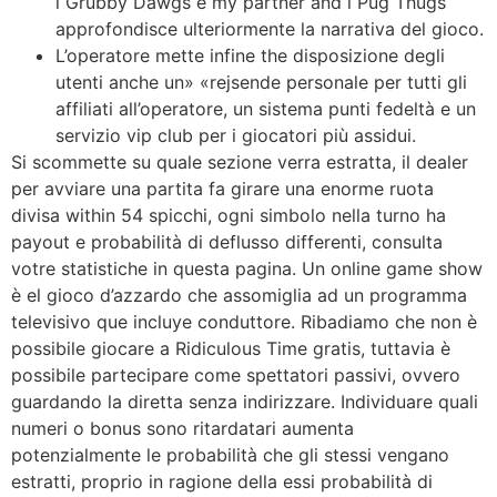
i Grubby Dawgs e my partner and i Pug Thugs
approfondisce ulteriormente la narrativa del gioco.
L’operatore mette infine the disposizione degli
utenti anche un» «rejsende personale per tutti gli
affiliati all’operatore, un sistema punti fedeltà e un
servizio vip club per i giocatori più assidui.
Si scommette su quale sezione verra estratta, il dealer
per avviare una partita fa girare una enorme ruota
divisa within 54 spicchi, ogni simbolo nella turno ha
payout e probabilità di deflusso differenti, consulta
votre statistiche in questa pagina. Un online game show
è el gioco d’azzardo che assomiglia ad un programma
televisivo que incluye conduttore. Ribadiamo che non è
possibile giocare a Ridiculous Time gratis, tuttavia è
possibile partecipare come spettatori passivi, ovvero
guardando la diretta senza indirizzare. Individuare quali
numeri o bonus sono ritardatari aumenta
potenzialmente le probabilità che gli stessi vengano
estratti, proprio in ragione della essi probabilità di