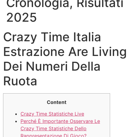
Cronologia, Risultati
2025
Crazy Time Italia
Estrazione Are Living
Dei Numeri Della
Ruota
Content
Crazy Time Statistiche Live
Perché È Importante Osservare Le
Crazy Time Statistiche Dello
Rappresentazione Di Gioco?