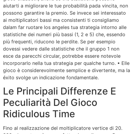
aiutarti a migliorare le tue probabilità pada vincita, non
possono garantire la premio. Se invece sei interessato
ai moltiplicatori bassi ma consistenti ti consigliamo
dalam far ruotare los angeles tua strategia intorno alle
statistiche dei numeri più bassi (1, 2 e 5) che, essendo
più frequenti, riducono le perdite. Se per esempio
dovessi vedere dalle statistiche che il gruppo 1 non
esce da parecchi circular, potrebbe essere notevole
incorporarlo nella tua strategia per qualche turno. • Elle
gioco è considerevolmente semplice e divertente, ma la
éxito svolge un indicazione fondamentale.
Le Principali Differenze E
Peculiarità Del Gioco
Ridiculous Time
Fino al realizzazione del moltiplicatore vertice di 20.