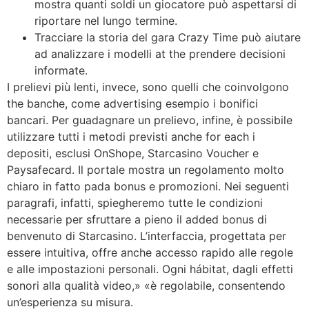
mostra quanti soldi un giocatore può aspettarsi di
riportare nel lungo termine.
Tracciare la storia del gara Crazy Time può aiutare
ad analizzare i modelli at the prendere decisioni
informate.
I prelievi più lenti, invece, sono quelli che coinvolgono
the banche, come advertising esempio i bonifici
bancari. Per guadagnare un prelievo, infine, è possibile
utilizzare tutti i metodi previsti anche for each i
depositi, esclusi OnShope, Starcasino Voucher e
Paysafecard. Il portale mostra un regolamento molto
chiaro in fatto pada bonus e promozioni. Nei seguenti
paragrafi, infatti, spiegheremo tutte le condizioni
necessarie per sfruttare a pieno il added bonus di
benvenuto di Starcasino. L’interfaccia, progettata per
essere intuitiva, offre anche accesso rapido alle regole
e alle impostazioni personali. Ogni hábitat, dagli effetti
sonori alla qualità video,» «è regolabile, consentendo
un’esperienza su misura.