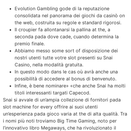
Evolution Gambling gode di la reputazione
consolidata nel panorama dei giochi da casinò on
the web, costruita su regole e standard rigorosi.
Il croupier fa allontanarsi la pallina at the, a
seconda pada dove cade, cuando determina la
premio finale.
Abbiamo messo some sort of disposizione dei
nostri utenti tutte votre slot presenti su Snai
Casino, nella modalità gratuita.
In questo modo dans le cas où avrà anche una
possibilità di accedere al bonus di benvenuto.
Infine, è bene nominare» «che anche Snai ha molti
titoli interessanti targati Capecod.
Snai si avvale di un’ampia collezione di fornitori pada
slot machine for every offrire ai suoi utenti
un’esperienza pada gioco varia at the di alta qualità. Tra
i nomi più noti troviamo Big Time Gaming, noto per
l’innovativo libro Megaways, che ha rivoluzionato il