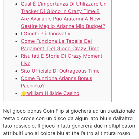
Qual È L’importanza Di Utilizzare Un
Tracker Di Gioco In Crazy Time E
Are Available Può Aiutarmi A New
Gestire Meglio Arianne Mio Budget?
I Giochi Più Innovativi
Come Funziona La Tabella Dei
Pagamenti Del Gioco Crazy Time
Risultati E Storia Di Crazy Moment
Live
Sito Ufficiale Di Outrageous Time
Come Funziona Arianne Bonus
Pachinko?
⭐️william Hillside Casino
Nel gioco bonus Coin Flip si giocherà ad un tradizionale
testa o croce con un disco da algun lato blu e dall’altro
lato rossiccio. Il gioco infatti genererà due moltiplicatori
attribuiti uno al colore blu at the l’altro al tintura rosso