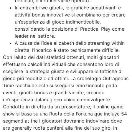
triplicati, e il round viene ripetuto.
In entrambi we giochi, le grafiche accattivanti e
attività bonus innovative si combinano per creare
un’esperienza di gioco indimenticabile,
consolidando la posizione di Practical Play come
leader nel settore.
A causa dell’idea elizabeth dello streaming within
diretta, l’incarico è stato tecnicamente difficile.
Con l’aiuto dei dati statistici ottenuti, molti giocatori
effettuano calcoli individuali che consentono loro di
scegliere la strategia giusta e sviluppare le tattiche di
gioco più redditizie ed ottimi. La cronologia Outrageous
Time racchiude este susseguirsi emozionante pada
eventi, giochi bonus e grandi vincite, creando
un’esperienza dalam gioco unica e coinvolgente.
Condotto in diretta da un presentatore, il online game
show si basa su una Ruota della Fortuna que incluye 54
segmenti at the i giocatori dovranno indovinare dove
are generally ruota punterà alla fine del suo giro. In