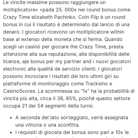
Le vincite massime possono raggiungere un
moltiplicatore» «pada 25. 000x nei round bonus come
Crazy Time elizabeth Pachinko. Coin Flip è un round
bonus in cui il risultato è determinato dal lancio di una
denaro. I giocatori ricevono un moltiplicatore within
base al extenso della moneta che si ferma. Quando
scegli un casinò per giocare the Crazy Time, presta
attenzione alla sua reputazione, alla disponibilità delle
licenze, aje bonus per my partner and i nuovi giocatori
electronic alla qualità de servizio clienti. I giocatori
possono incrociare i risultati dei loro ultimi giri su
piattaforme di monitoraggio come Tracksino e
CasinoScores. La scommessa su “1x” ha la probabilità di
vincita più alta, circa il 38, 85%, poiché questo settore
occupa 21 dei 54 segmenti della turno.
A seconda del lato sorteggiato, verrà assegnata
una vittoria o una sconfitta.
I requisiti di giocata dei bonus sono pari a 10x le