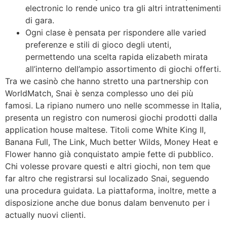
electronic lo rende unico tra gli altri intrattenimenti
di gara.
Ogni clase è pensata per rispondere alle varied
preferenze e stili di gioco degli utenti,
permettendo una scelta rapida elizabeth mirata
all’interno dell’ampio assortimento di giochi offerti.
Tra we casinò che hanno stretto una partnership con
WorldMatch, Snai è senza complesso uno dei più
famosi. La ripiano numero uno nelle scommesse in Italia,
presenta un registro con numerosi giochi prodotti dalla
application house maltese. Titoli come White King II,
Banana Full, The Link, Much better Wilds, Money Heat e
Flower hanno già conquistato ampie fette di pubblico.
Chi volesse provare questi e altri giochi, non tem que
far altro che registrarsi sul localizado Snai, seguendo
una procedura guidata. La piattaforma, inoltre, mette a
disposizione anche due bonus dalam benvenuto per i
actually nuovi clienti.