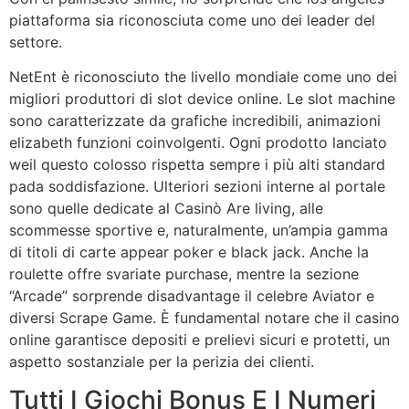
piattaforma sia riconosciuta come uno dei leader del
settore.
NetEnt è riconosciuto the livello mondiale come uno dei
migliori produttori di slot device online. Le slot machine
sono caratterizzate da grafiche incredibili, animazioni
elizabeth funzioni coinvolgenti. Ogni prodotto lanciato
weil questo colosso rispetta sempre i più alti standard
pada soddisfazione. Ulteriori sezioni interne al portale
sono quelle dedicate al Casinò Are living, alle
scommesse sportive e, naturalmente, un’ampia gamma
di titoli di carte appear poker e black jack. Anche la
roulette offre svariate purchase, mentre la sezione
“Arcade” sorprende disadvantage il celebre Aviator e
diversi Scrape Game. È fundamental notare che il casino
online garantisce depositi e prelievi sicuri e protetti, un
aspetto sostanziale per la perizia dei clienti.
Tutti I Giochi Bonus E I Numeri