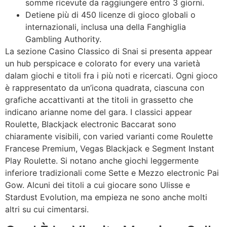
somme ricevute da raggiungere entro 3 giorni.
Detiene più di 450 licenze di gioco globali o
internazionali, inclusa una della Fanghiglia
Gambling Authority.
La sezione Casino Classico di Snai si presenta appear
un hub perspicace e colorato for every una varietà
dalam giochi e titoli fra i più noti e ricercati. Ogni gioco
è rappresentato da un’icona quadrata, ciascuna con
grafiche accattivanti at the titoli in grassetto che
indicano arianne nome del gara. I classici appear
Roulette, Blackjack electronic Baccarat sono
chiaramente visibili, con varied varianti come Roulette
Francese Premium, Vegas Blackjack e Segment Instant
Play Roulette. Si notano anche giochi leggermente
inferiore tradizionali come Sette e Mezzo electronic Pai
Gow. Alcuni dei titoli a cui giocare sono Ulisse e
Stardust Evolution, ma empieza ne sono anche molti
altri su cui cimentarsi.