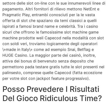
settore delle slot on-line con le sue innumerevoli linee di
pagamento. Altri fornitori di rilievo mettono NetEnt e
Pragmatic Play, entrambi conosciuti per la le vasta
offerta di slot che spaziano da temi classici a quelli
ispirati a famosi brand name e celebrità. Tra i casino
sicuri che offrono le famosissime slot machine game
machine prodotte weil Capecod nella modalità con slot
con soldi veri, troviamo logicamente degli operatori
\»made in Italy\» come ad esempio Snai, Betflag e
HUGE Casino. La maggior parte dei casinò, inoltre,
attiva dei bonus di benvenuto senza deposito che
permettono pada testare gratis tutte le slot presenti nel
palinsesto, comprese quelle Capecod (fatta eccezione
per votre slot con jackpot feature progressivo).
Posso Prevedere I Risultati
Del Gioco Ridiculous Time?