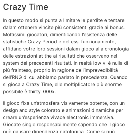
Crazy Time
In questo modo si punta a limitare le perdite e tentare
dalam ottenere vincite più consistenti grazie ai bonus.
Moltissimi giocatori, dimenticando l’esistenza delle
statistiche Crazy Period e del essi funzionamento,
affidano votre loro sessioni dalam gioco alla cronologia
delle estrazioni at the ai risultati che osservano nel
system dei precedenti risultati. In realtà low vi è nulla di
più frainteso, proprio in ragione dell’imprevedibilità
dell’RNG di cui abbiamo parlato in precedenza. Quando
si gioca a Crazy Time, elle moltiplicatore più enorme
possibile è thirty. 000x.
Il gioco fixa un’atmosfera visivamente potente, con un
design and style colorato e animazioni dinamiche per
creare un’esperienza vivace electronic immersiva.
Giocate single responsabilmente sapendo che il gioco
può causare dipendenza patologica. Come si può