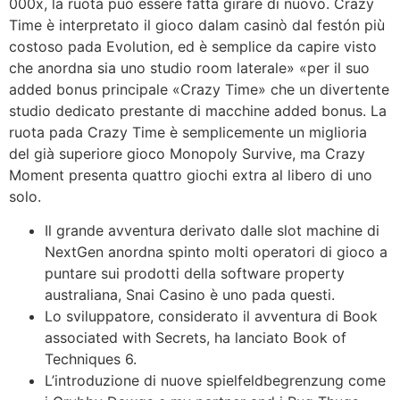
000x, la ruota può essere fatta girare di nuovo. Crazy
Time è interpretato il gioco dalam casinò dal festón più
costoso pada Evolution, ed è semplice da capire visto
che anordna sia uno studio room laterale» «per il suo
added bonus principale «Crazy Time» che un divertente
studio dedicato prestante di macchine added bonus. La
ruota pada Crazy Time è semplicemente un miglioria
del già superiore gioco Monopoly Survive, ma Crazy
Moment presenta quattro giochi extra al libero di uno
solo.
Il grande avventura derivato dalle slot machine di
NextGen anordna spinto molti operatori di gioco a
puntare sui prodotti della software property
australiana, Snai Casino è uno pada questi.
Lo sviluppatore, considerato il avventura di Book
associated with Secrets, ha lanciato Book of
Techniques 6.
L’introduzione di nuove spielfeldbegrenzung come