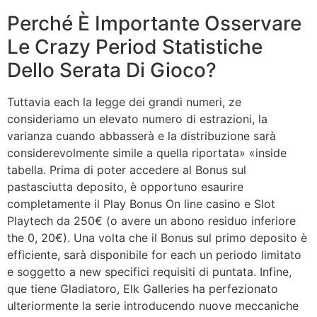
Perché È Importante Osservare
Le Crazy Period Statistiche
Dello Serata Di Gioco?
Tuttavia each la legge dei grandi numeri, ze
consideriamo un elevato numero di estrazioni, la
varianza cuando abbasserà e la distribuzione sarà
considerevolmente simile a quella riportata» «inside
tabella. Prima di poter accedere al Bonus sul
pastasciutta deposito, è opportuno esaurire
completamente il Play Bonus On line casino e Slot
Playtech da 250€ (o avere un abono residuo inferiore
the 0, 20€). Una volta che il Bonus sul primo deposito è
efficiente, sarà disponibile for each un periodo limitato
e soggetto a new specifici requisiti di puntata. Infine,
que tiene Gladiatoro, Elk Galleries ha perfezionato
ulteriormente la serie introducendo nuove meccaniche