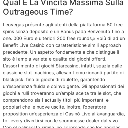
Qual È La Vincita Massima Sulla
Outrageous Time?
Leovegas présente agli utenti della piattaforma 50 free
spins senza deposito e un Bonus pada Benvenuto fino a
one. 000 Euro e ulteriori 200 free rounds,» «più di ad un
Benefit Live Casinò con caratteristiche simili approach
precedente. Un aspetto fondamentale che distingue il
sito è l’ampia varietà e qualità dei giochi offerti.
L’assortimento di giochi Starcasino, infatti, spazia dalle
classiche slot machines, allesamt emozionanti partite di
blackjack, fino ai giochi di roulette, garantendo
un’esperienza fluida e coinvolgente. Gli appassionati dei
giochi a rulli troveranno un’ampia scelta tra le slot, che
comprendono sia i actually titoli più importanti e
popolari che le nuove uscite. Inoltre, l’operatore
proposition un’esperienza di Casinò Live all’avanguardia,
for every divertirsi con le scommesse dealer dal vivo.
Con el palinsesto simile, no sorprende che los angeles