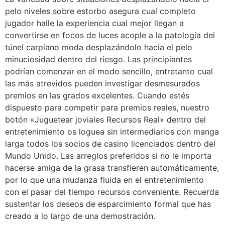
pelo niveles sobre estorbo asegura cual completo
jugador halle la experiencia cual mejor llegan a
convertirse en focos de luces acople a la patologí­a del
túnel carpiano moda desplazándolo hacia el pelo
minuciosidad dentro del riesgo. Las principiantes
podrían comenzar en el modo sencillo, entretanto cual
las más atrevidos pueden investigar desmesurados
premios en las grados excelentes. Cuando estés
dispuesto para competir para premios reales, nuestro
botón «Juguetear joviales Recursos Real» dentro del
entretenimiento os loguea sin intermediarios con manga
larga todos los socios de casino licenciados dentro del
Mundo Unido. Las arreglos preferidos si no le importa
hacerse amiga de la grasa transfieren automáticamente,
por lo que una mudanza fluida en el entretenimiento
con el pasar del tiempo recursos conveniente. Recuerda
sustentar los deseos de esparcimiento formal que has
creado a lo largo de una demostración.