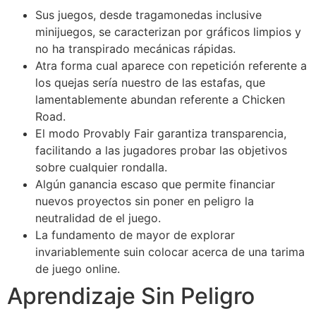
Sus juegos, desde tragamonedas inclusive
minijuegos, se caracterizan por gráficos limpios y
no ha transpirado mecánicas rápidas.
Atra forma cual aparece con repetición referente a
los quejas serí­a nuestro de las estafas, que
lamentablemente abundan referente a Chicken
Road.
El modo Provably Fair garantiza transparencia,
facilitando a las jugadores probar las objetivos
sobre cualquier rondalla.
Algún ganancia escaso que permite financiar
nuevos proyectos sin poner en peligro la
neutralidad de el juego.
La fundamento de mayor de explorar
invariablemente suin colocar acerca de una tarima
de juego online.
Aprendizaje Sin Peligro