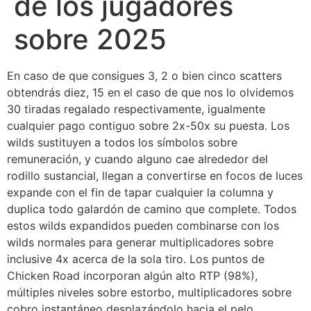
de los jugadores
sobre 2025
En caso de que consigues 3, 2 o bien cinco scatters
obtendrás diez, 15 en el caso de que nos lo olvidemos
30 tiradas regalado respectivamente, igualmente
cualquier pago contiguo sobre 2x-50x su puesta. Los
wilds sustituyen a todos los símbolos sobre
remuneración, y cuando alguno cae alrededor del
rodillo sustancial, llegan a convertirse en focos de luces
expande con el fin de tapar cualquier la columna y
duplica todo galardón de camino que complete.
Todos
estos wilds expandidos pueden combinarse con los
wilds normales para generar multiplicadores sobre
inclusive 4x acerca de la sola tiro. Los puntos de
Chicken Road incorporan algún alto RTP (98%),
múltiples niveles sobre estorbo, multiplicadores sobre
cobro instantáneo desplazándolo hacia el pelo