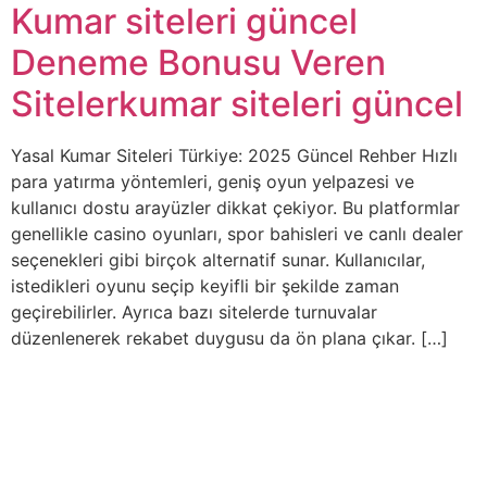
Kumar siteleri güncel
Deneme Bonusu Veren
Sitelerkumar siteleri güncel
Yasal Kumar Siteleri Türkiye: 2025 Güncel Rehber Hızlı
para yatırma yöntemleri, geniş oyun yelpazesi ve
kullanıcı dostu arayüzler dikkat çekiyor. Bu platformlar
genellikle casino oyunları, spor bahisleri ve canlı dealer
seçenekleri gibi birçok alternatif sunar. Kullanıcılar,
istedikleri oyunu seçip keyifli bir şekilde zaman
geçirebilirler. Ayrıca bazı sitelerde turnuvalar
düzenlenerek rekabet duygusu da ön plana çıkar. […]