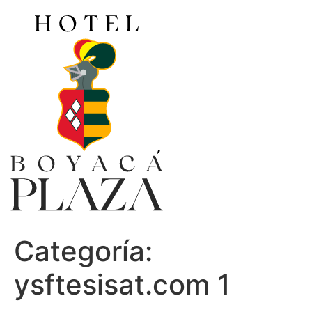
Ir
al
contenido
Categoría:
ysftesisat.com 1