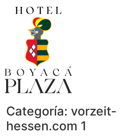
Ir
al
contenido
Categoría:
vorzeit-
hessen.com 1