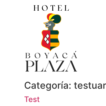
Ir
al
contenido
Categoría:
testua
Test