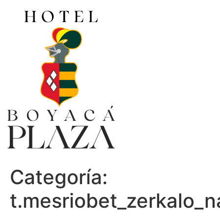
Ir
al
contenido
Categoría:
t.mesriobet_zerkalo_