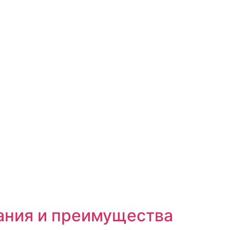
ания и преимущества