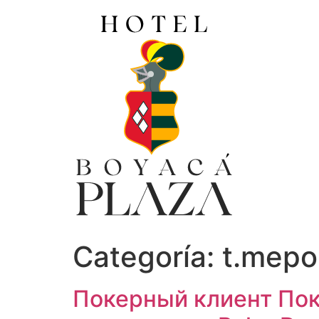
Ir
al
contenido
Categoría:
t.mepo
Покерный клиент По