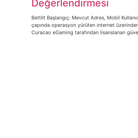
Değerlendirmesi
Bettilt Başlangıç: Mevcut Adres, Mobil Kullanı
çapında operasyon yürüten internet üzerinden b
Curacao eGaming tarafından lisanslanan güvenili