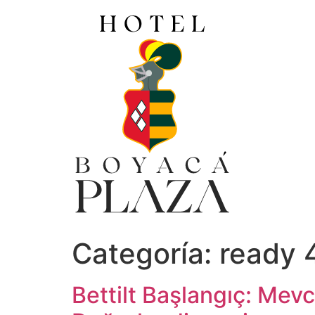
Ir
al
contenido
Categoría:
ready 
Bettilt Başlangıç: Mevc