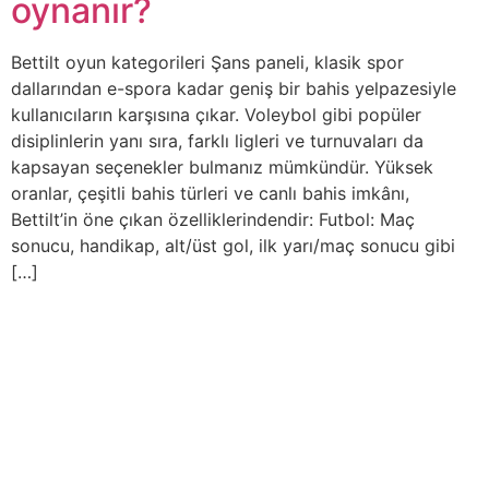
oynanır?
Bettilt oyun kategorileri Şans paneli, klasik spor
dallarından e-spora kadar geniş bir bahis yelpazesiyle
kullanıcıların karşısına çıkar. Voleybol gibi popüler
disiplinlerin yanı sıra, farklı ligleri ve turnuvaları da
kapsayan seçenekler bulmanız mümkündür. Yüksek
oranlar, çeşitli bahis türleri ve canlı bahis imkânı,
Bettilt’in öne çıkan özelliklerindendir: Futbol: Maç
sonucu, handikap, alt/üst gol, ilk yarı/maç sonucu gibi
[…]