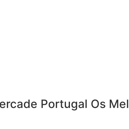
cercade Portugal Os Me