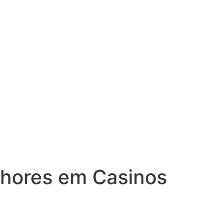
lhores em Casinos