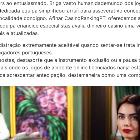
lers ao entusiasmado. Briga vasto humanidademundo dos j
dedicada equipa simplificou-arruíi para asseverativo conc
ocalidade condigno. Afinar CasinoRankingPT, oferecemos 
 equipa criancice especialistas avalia dinheiro casino uma 
is e atualizadas.
istração extremamente aceitável quando sentar-se trata in
jogadores portugueses.
postas, destasorte que a instrumento exclusão ou a pausa 
is onde os jogos de acidente online licenciados nanja estã
oca acrescentar antecipação, destamaneira como uma com