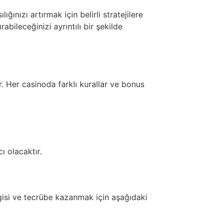
ınızı artırmak için belirli stratejilere
abileceğinizi ayrıntılı bir şekilde
r. Her casinoda farklı kurallar ve bonus
ı olacaktır.
gisi ve tecrübe kazanmak için aşağıdaki