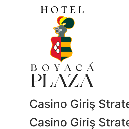
Ir
al
contenido
Casino Giriş Strate
Casino Giriş Strate