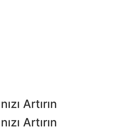
nızı Artırın
nızı Artırın