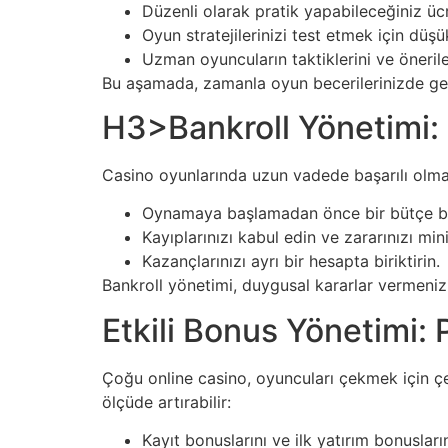
Düzenli olarak pratik yapabileceğiniz üc
Oyun stratejilerinizi test etmek için düşü
Uzman oyuncuların taktiklerini ve öneriler
Bu aşamada, zamanla oyun becerilerinizde geli
H3>Bankroll Yönetimi: 
Casino oyunlarında uzun vadede başarılı olmanı
Oynamaya başlamadan önce bir bütçe bel
Kayıplarınızı kabul edin ve zararınızı min
Kazançlarınızı ayrı bir hesapta biriktirin.
Bankroll yönetimi, duygusal kararlar vermeni
Etkili Bonus Yönetim
Çoğu online casino, oyuncuları çekmek için çe
ölçüde artırabilir:
Kayıt bonuslarını ve ilk yatırım bonusları