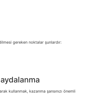
dilmesi gereken noktalar şunlardır:
Faydalanma
larak kullanmak, kazanma şansınızı önemli