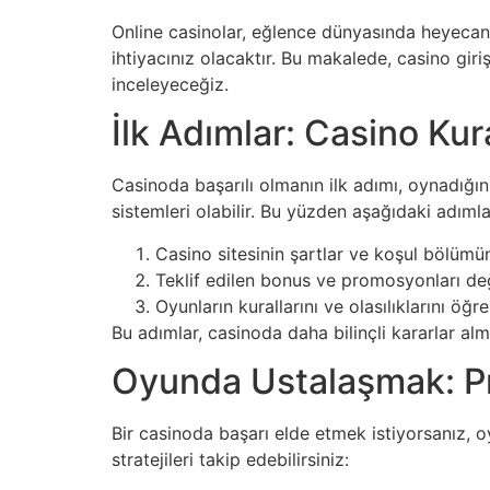
Online casinolar, eğlence dünyasında heyecan ve
ihtiyacınız olacaktır. Bu makalede, casino giriş
inceleyeceğiz.
İlk Adımlar: Casino Kur
Casinoda başarılı olmanın ilk adımı, oynadığın
sistemleri olabilir. Bu yüzden aşağıdaki adıml
Casino sitesinin şartlar ve koşul bölümü
Teklif edilen bonus ve promosyonları değ
Oyunların kurallarını ve olasılıklarını öğre
Bu adımlar, casinoda daha bilinçli kararlar al
Oyunda Ustalaşmak: Pr
Bir casinoda başarı elde etmek istiyorsanız, 
stratejileri takip edebilirsiniz: